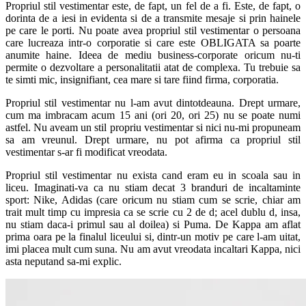
Propriul stil vestimentar este, de fapt, un fel de a fi. Este, de fapt, o
dorinta de a iesi in evidenta si de a transmite mesaje si prin hainele
pe care le porti. Nu poate avea propriul stil vestimentar o persoana
care lucreaza intr-o corporatie si care este OBLIGATA sa poarte
anumite haine. Ideea de mediu business-corporate oricum nu-ti
permite o dezvoltare a personalitatii atat de complexa. Tu trebuie sa
te simti mic, insignifiant, cea mare si tare fiind firma, corporatia.
Propriul stil vestimentar nu l-am avut dintotdeauna. Drept urmare,
cum ma imbracam acum 15 ani (ori 20, ori 25) nu se poate numi
astfel. Nu aveam un stil propriu vestimentar si nici nu-mi propuneam
sa am vreunul. Drept urmare, nu pot afirma ca propriul stil
vestimentar s-ar fi modificat vreodata.
Propriul stil vestimentar nu exista cand eram eu in scoala sau in
liceu. Imaginati-va ca nu stiam decat 3 branduri de incaltaminte
sport: Nike, Adidas (care oricum nu stiam cum se scrie, chiar am
trait mult timp cu impresia ca se scrie cu 2 de d; acel dublu d, insa,
nu stiam daca-i primul sau al doilea) si Puma. De Kappa am aflat
prima oara pe la finalul liceului si, dintr-un motiv pe care l-am uitat,
imi placea mult cum suna. Nu am avut vreodata incaltari Kappa, nici
asta neputand sa-mi explic.