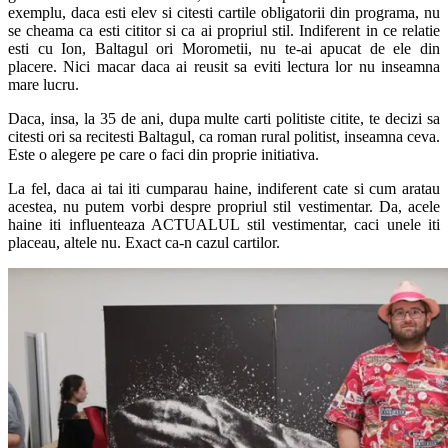
exemplu, daca esti elev si citesti cartile obligatorii din programa, nu
se cheama ca esti cititor si ca ai propriul stil. Indiferent in ce relatie
esti cu Ion, Baltagul ori Morometii, nu te-ai apucat de ele din
placere. Nici macar daca ai reusit sa eviti lectura lor nu inseamna
mare lucru.
Daca, insa, la 35 de ani, dupa multe carti politiste citite, te decizi sa
citesti ori sa recitesti Baltagul, ca roman rural politist, inseamna ceva.
Este o alegere pe care o faci din proprie initiativa.
La fel, daca ai tai iti cumparau haine, indiferent cate si cum aratau
acestea, nu putem vorbi despre propriul stil vestimentar. Da, acele
haine iti influenteaza ACTUALUL stil vestimentar, caci unele iti
placeau, altele nu. Exact ca-n cazul cartilor.