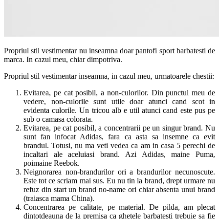
Propriul stil vestimentar nu inseamna doar pantofi sport barbatesti de
marca. In cazul meu, chiar dimpotriva.
Propriul stil vestimentar inseamna, in cazul meu, urmatoarele chestii:
Evitarea, pe cat posibil, a non-culorilor. Din punctul meu de
vedere, non-culorile sunt utile doar atunci cand scot in
evidenta culorile. Un tricou alb e util atunci cand este pus pe
sub o camasa colorata.
Evitarea, pe cat posibil, a concentrarii pe un singur brand. Nu
sunt fan infocat Adidas, fara ca asta sa insemne ca evit
brandul. Totusi, nu ma veti vedea ca am in casa 5 perechi de
incaltari ale aceluiasi brand. Azi Adidas, maine Puma,
poimaine Reebok.
Neignorarea non-brandurilor ori a brandurilor necunoscute.
Este tot ce scriam mai sus. Eu nu tin la brand, drept urmare nu
refuz din start un brand no-name ori chiar absenta unui brand
(traiasca mama China).
Concentrarea pe calitate, pe material. De pilda, am plecat
dintotdeauna de la premisa ca ghetele barbatesti trebuie sa fie