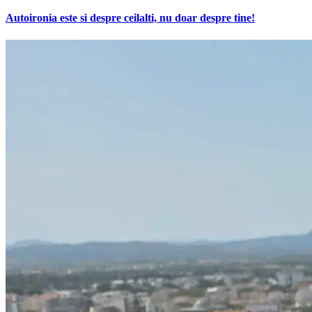
Autoironia este si despre ceilalti, nu doar despre tine!