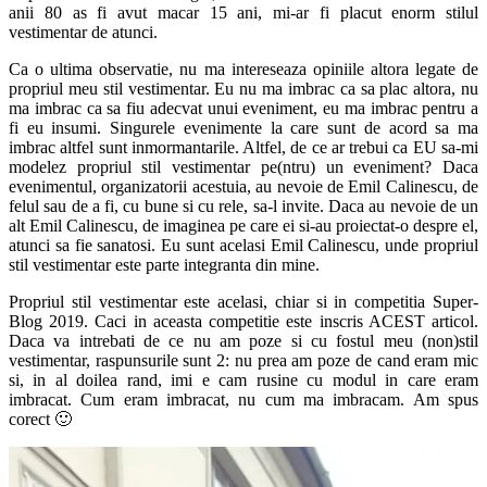
anii 80 as fi avut macar 15 ani, mi-ar fi placut enorm stilul
vestimentar de atunci.
Ca o ultima observatie, nu ma intereseaza opiniile altora legate de
propriul meu stil vestimentar. Eu nu ma imbrac ca sa plac altora, nu
ma imbrac ca sa fiu adecvat unui eveniment, eu ma imbrac pentru a
fi eu insumi. Singurele evenimente la care sunt de acord sa ma
imbrac altfel sunt inmormantarile. Altfel, de ce ar trebui ca EU sa-mi
modelez propriul stil vestimentar pe(ntru) un eveniment? Daca
evenimentul, organizatorii acestuia, au nevoie de Emil Calinescu, de
felul sau de a fi, cu bune si cu rele, sa-l invite. Daca au nevoie de un
alt Emil Calinescu, de imaginea pe care ei si-au proiectat-o despre el,
atunci sa fie sanatosi. Eu sunt acelasi Emil Calinescu, unde propriul
stil vestimentar este parte integranta din mine.
Propriul stil vestimentar este acelasi, chiar si in competitia Super-
Blog 2019. Caci in aceasta competitie este inscris ACEST articol.
Daca va intrebati de ce nu am poze si cu fostul meu (non)stil
vestimentar, raspunsurile sunt 2: nu prea am poze de cand eram mic
si, in al doilea rand, imi e cam rusine cu modul in care eram
imbracat. Cum eram imbracat, nu cum ma imbracam. Am spus
corect 🙂