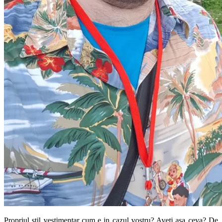
Propriul stil vestimentar cum e in cazul vostru? Aveti asa ceva? De