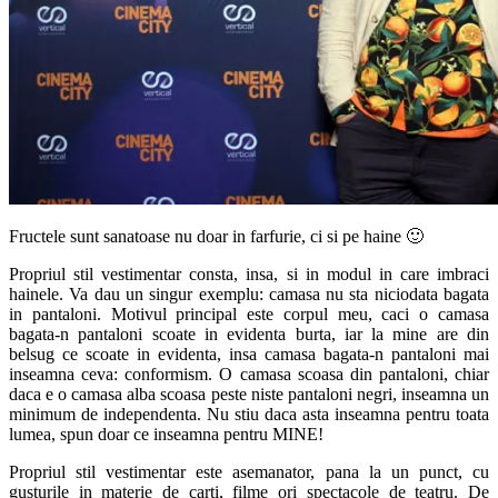
Fructele sunt sanatoase nu doar in farfurie, ci si pe haine 🙂
Propriul stil vestimentar consta, insa, si in modul in care imbraci
hainele. Va dau un singur exemplu: camasa nu sta niciodata bagata
in pantaloni. Motivul principal este corpul meu, caci o camasa
bagata-n pantaloni scoate in evidenta burta, iar la mine are din
belsug ce scoate in evidenta, insa camasa bagata-n pantaloni mai
inseamna ceva: conformism. O camasa scoasa din pantaloni, chiar
daca e o camasa alba scoasa peste niste pantaloni negri, inseamna un
minimum de independenta. Nu stiu daca asta inseamna pentru toata
lumea, spun doar ce inseamna pentru MINE!
Propriul stil vestimentar este asemanator, pana la un punct, cu
gusturile in materie de carti, filme ori spectacole de teatru. De