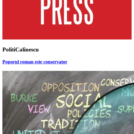
PolitiCalinescu
Poporul roman este conservator