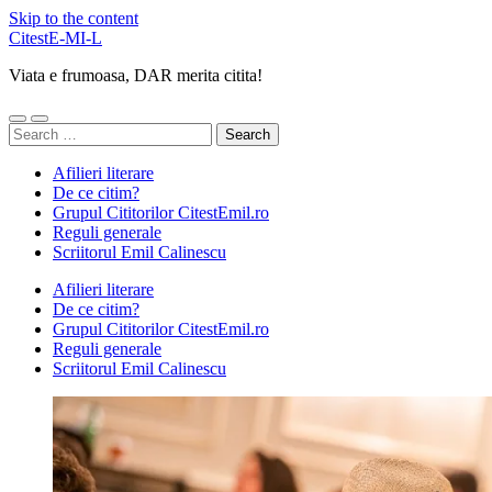
Skip to the content
CitestE-MI-L
Viata e frumoasa, DAR merita citita!
Toggle
Toggle
Search
mobile
search
for:
menu
field
Afilieri literare
De ce citim?
Grupul Cititorilor CitestEmil.ro
Reguli generale
Scriitorul Emil Calinescu
Afilieri literare
De ce citim?
Grupul Cititorilor CitestEmil.ro
Reguli generale
Scriitorul Emil Calinescu