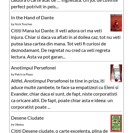
perfect potrivit in peis...
In the Hand of Dante
by
Nick Tosches
Cititi Mana lui Dante. Il veti adora ori ma veti
injura. Chiar si daca va aflati in al doilea caz, tot nu veti
putea lasa cartea din mana. Tot veti fi curiosi de
deznodamant. De regretat nu cred ca veti regreta
lectura. Asta va pot garan...
Anotimpul Persefonei
by
Patricia Popa
Altfel, Anotimpul Persefonei te tine in priza, iti
aduce multe zambete, te face sa empatizezi cu Eleni si
Evander, chiar daca ei sunt, de fapt, niste corporatisti
ca oricare altii. De fapt, poate chiar asta e ideea: un
corporatist poate ...
Desene Ciudate
by
Uketsu
Cititi Desene ciudate, o carte excelenta, plina de