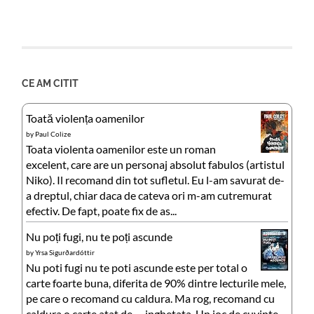
CE AM CITIT
Toată violența oamenilor
by
Paul Colize
Toata violenta oamenilor este un roman
excelent, care are un personaj absolut fabulos (artistul
Niko). Il recomand din tot sufletul. Eu l-am savurat de-
a dreptul, chiar daca de cateva ori m-am cutremurat
efectiv. De fapt, poate fix de as...
Nu poți fugi, nu te poți ascunde
by
Yrsa Sigurðardóttir
Nu poti fugi nu te poti ascunde este per total o
carte foarte buna, diferita de 90% dintre lecturile mele,
pe care o recomand cu caldura. Ma rog, recomand cu
caldura o carte atat de … inghetata. Un joc de cuvinte