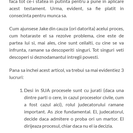
faca tot ce-i statea in putinta pentru a pune in aplicare
acest testament. Urma, evident, sa fie platit in
consecinta pentru munca sa.
Cum ajunsese Jake din cauza (ori datorita) acelui proces,
cum hotaraste el sa rezolve problema, cine este de
partea lui si, mai ales, cine sunt ceilalti, cu cine se va
infrunta, ramane sa descoperiti singuri. Tot singuri veti
descoperi si deznodamantul intregii povesti.
Pana sa inchei acest articol, va trebui sa mai evidentiez 3
lucruri:
Desi in SUA procesele sunt cu jurati (daca una
dintre parti o cere, in cazul proceselor civile, cum
a fost cazul aici), rolul judecatorului ramane
important. As zice fundamental. El, judecatorul,
decide daca admitere o proba ori un martor. El
dirijeaza procesul, chiar daca nu el ia decizia.