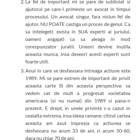
La fel de important mi se pare de subliniat si
ajutorul pe care-l primeste un avocat in timpul
procesului. Un avocat singur, fara niciun fel de
ajutor, NU POATE castiga un proces de genul. Ca
sa intelegeti: exista in SUA experti ai juriului,
oameni angajati ca sa aleaga in mod
corespunzator juratii. Uneori devine inutila
aceasta munca, insa deseori acesti experti sunt
foarte utili.
Anul in care se desfasoara intreaga actiune este
1989. Mi se pare extrem de important de privit
aceasta carte SI din aceasta perspectiva: sa
vedem cat de mult a progresat societatea
americana (si nu numai) din 1989 si pana-n
prezent. E drept, in unele privinte s-a cazut in
cealalta extrema, insa ideea ramane: citind cartea
aceasta am avut impresia ca actiunea se
desfasoara nu acum 33 de ani, ci acum 50-60,
daca nu chiar 70 de ani.