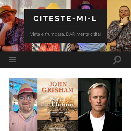
CITESTE-MI-L
Viata e frumoasa, DAR merita citita!
Toggle
Toggle
search
mobile
field
menu