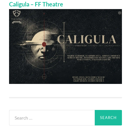
Caligula – FF Theatre
Search
for: