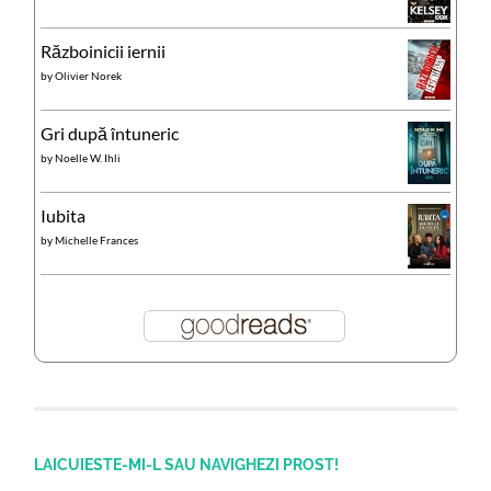
Războinicii iernii
by
Olivier Norek
Gri după întuneric
by
Noelle W. Ihli
Iubita
by
Michelle Frances
LAICUIESTE-MI-L SAU NAVIGHEZI PROST!