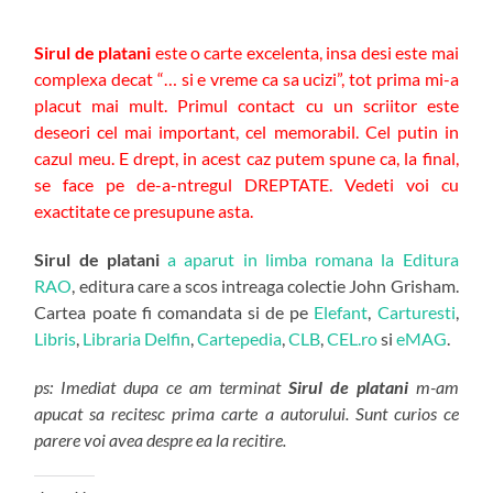
Sirul de platani
este o carte excelenta, insa desi este mai
complexa decat “… si e vreme ca sa ucizi”, tot prima mi-a
placut mai mult. Primul contact cu un scriitor este
deseori cel mai important, cel memorabil. Cel putin in
cazul meu. E drept, in acest caz putem spune ca, la final,
se face pe de-a-ntregul DREPTATE. Vedeti voi cu
exactitate ce presupune asta.
Sirul de platani
a aparut in limba romana la Editura
RAO
, editura care a scos intreaga colectie John Grisham.
Cartea poate fi comandata si de pe
Elefant
,
Carturesti
,
Libris
,
Libraria Delfin
,
Cartepedia
,
CLB
,
CEL.ro
si
eMAG
.
ps: Imediat dupa ce am terminat
Sirul de platani
m-am
apucat sa recitesc prima carte a autorului. Sunt curios ce
parere voi avea despre ea la recitire.