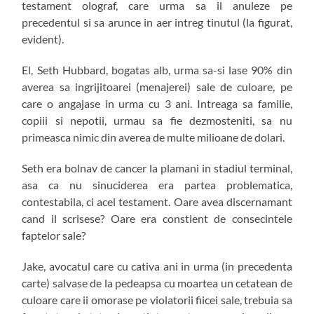
testament olograf, care urma sa il anuleze pe
precedentul si sa arunce in aer intreg tinutul (la figurat,
evident).
El, Seth Hubbard, bogatas alb, urma sa-si lase 90% din
averea sa ingrijitoarei (menajerei) sale de culoare, pe
care o angajase in urma cu 3 ani. Intreaga sa familie,
copiii si nepotii, urmau sa fie dezmosteniti, sa nu
primeasca nimic din averea de multe milioane de dolari.
Seth era bolnav de cancer la plamani in stadiul terminal,
asa ca nu sinuciderea era partea problematica,
contestabila, ci acel testament. Oare avea discernamant
cand il scrisese? Oare era constient de consecintele
faptelor sale?
Jake, avocatul care cu cativa ani in urma (in precedenta
carte) salvase de la pedeapsa cu moartea un cetatean de
culoare care ii omorase pe violatorii fiicei sale, trebuia sa