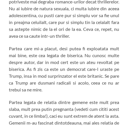
potriveste mai degraba romance-urilor decat thrillerelor.
Nu ai iubire de natura sexuala, ci multa iubire din aceea
adolescentina, cu pusti care pur si simplu vor sa fie unul
in preajma celuilalt, care pur si simplu tin la celalalt fara
sa astepte nimic de la el ori de la ea. Ceva ce, repet, nu
avea ce sa caute intr-un thriller.
Partea care mi-a placut, desi putea fi exploatata mult
mai bine, este cea legata de biserica. Nu cunosc multe
despre autor, dar in mod cert este un ateu revoltat pe
biserica. As fi zis ca este un democrat care-l uraste pe
Trump, insa in mod surprinzator el este britanic. Se pare
ca Trump are dusmani radicali si acolo, ceea ce nu ar
trebui sa ne mire.
Partea legata de relatia dintre gemene este mult prea
slaba, mult prea putin pregnanta (vedeti cum cititi acest
cuvant, in ce limba!), caci eu sunt extrem de atent la asta.
Gemenii m-au fascinat dintotdeauna, mai ales relatia de