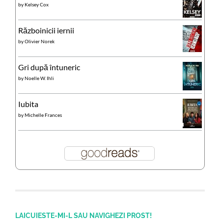
by
Kelsey Cox
Războinicii iernii
by
Olivier Norek
Gri după întuneric
by
Noelle W. Ihli
Iubita
by
Michelle Frances
LAICUIESTE-MI-L SAU NAVIGHEZI PROST!