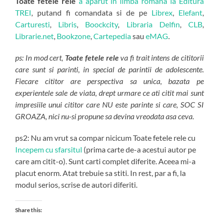
Toate fetele rele
a aparut in limba romana la Editura
TREI
, putand fi comandata si de pe
Librex
,
Elefant
,
Carturesti
,
Libris
,
Boockcity
,
Libraria Delfin
,
CLB
,
Librarie.net
,
Bookzone
,
Cartepedia
sau
eMAG
.
ps: In mod cert,
Toate fetele rele
va fi trait intens de cititorii
care sunt si parinti, in special de parintii de adolescente.
Fiecare cititor are perspectiva sa unica, bazata pe
experientele sale de viata, drept urmare ce ati citit mai sunt
impresiile unui cititor care NU este parinte si care, SOC SI
GROAZA, nici nu-si propune sa devina vreodata asa ceva.
ps2: Nu am vrut sa compar nicicum Toate fetele rele cu
Incepem cu sfarsitul
(prima carte de-a acestui autor pe
care am citit-o). Sunt carti complet diferite. Aceea mi-a
placut enorm. Atat trebuie sa stiti. In rest, par a fi, la
modul serios, scrise de autori diferiti.
Share this: