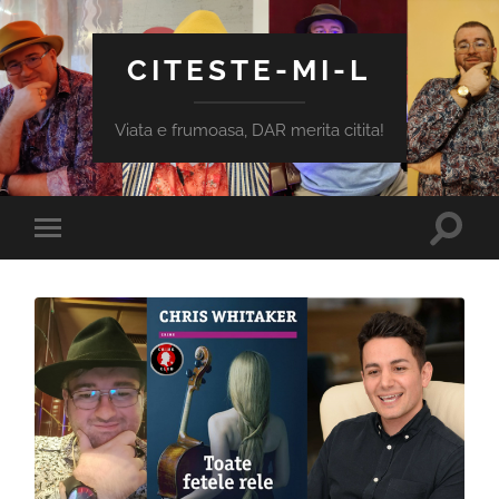
CITESTE-MI-L
Viata e frumoasa, DAR merita citita!
Toggle
Toggle
search
mobile
field
menu