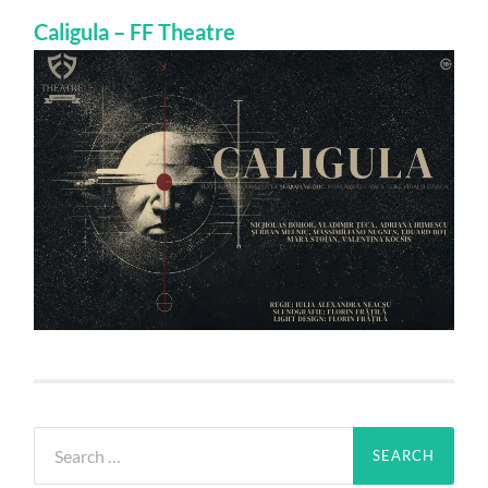
Caligula – FF Theatre
Search
for: