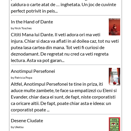
caldura o carte atat de … inghetata. Un joc de cuvinte
perfect potrivit in peis...
In the Hand of Dante
by
Nick Tosches
Cititi Mana lui Dante. Il veti adora ori ma veti
injura. Chiar si daca va aflati in al doilea caz, tot nu veti
putea lasa cartea din mana. Tot veti fi curiosi de
deznodamant. De regretat nu cred ca veti regreta
lectura. Asta va pot garan...
Anotimpul Persefonei
by
Patricia Popa
Altfel, Anotimpul Persefonei te tine in priza, iti
aduce multe zambete, te face sa empatizezi cu Eleni si
Evander, chiar daca ei sunt, de fapt, niste corporatisti
ca oricare altii. De fapt, poate chiar asta e ideea: un
corporatist poate ...
Desene Ciudate
by
Uketsu