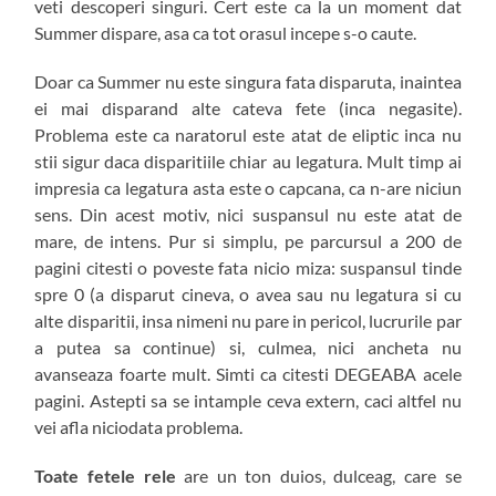
veti descoperi singuri. Cert este ca la un moment dat
Summer dispare, asa ca tot orasul incepe s-o caute.
Doar ca Summer nu este singura fata disparuta, inaintea
ei mai disparand alte cateva fete (inca negasite).
Problema este ca naratorul este atat de eliptic inca nu
stii sigur daca disparitiile chiar au legatura. Mult timp ai
impresia ca legatura asta este o capcana, ca n-are niciun
sens. Din acest motiv, nici suspansul nu este atat de
mare, de intens. Pur si simplu, pe parcursul a 200 de
pagini citesti o poveste fata nicio miza: suspansul tinde
spre 0 (a disparut cineva, o avea sau nu legatura si cu
alte disparitii, insa nimeni nu pare in pericol, lucrurile par
a putea sa continue) si, culmea, nici ancheta nu
avanseaza foarte mult. Simti ca citesti DEGEABA acele
pagini. Astepti sa se intample ceva extern, caci altfel nu
vei afla niciodata problema.
Toate fetele rele
are un ton duios, dulceag, care se