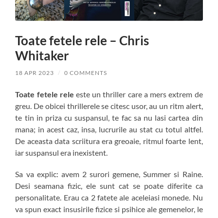
Toate fetele rele – Chris
Whitaker
18 APR 2023
/
0 COMMENTS
Toate fetele rele
este un thriller care a mers extrem de
greu. De obicei thrillerele se citesc usor, au un ritm alert,
te tin in priza cu suspansul, te fac sa nu lasi cartea din
mana; in acest caz, insa, lucrurile au stat cu totul altfel.
De aceasta data scriitura era greoaie, ritmul foarte lent,
iar suspansul era inexistent.
Sa va explic: avem 2 surori gemene, Summer si Raine.
Desi seamana fizic, ele sunt cat se poate diferite ca
personalitate. Erau ca 2 fatete ale aceleiasi monede. Nu
va spun exact insusirile fizice si psihice ale gemenelor, le