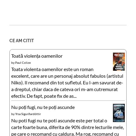
CE AM CITIT
Toată violența oamenilor
by
Paul Colize
Toata violenta oamenilor este un roman
excelent, care are un personaj absolut fabulos (artistul
Niko). Il recomand din tot sufletul. Eu l-am savurat de-
a dreptul, chiar daca de cateva ori m-am cutremurat
efectiv. De fapt, poate fix de as...
Nu poți fugi, nu te poți ascunde
by
Yrsa Sigurðardóttir
Nu poti fugi nu te poti ascunde este per total o
carte foarte buna, diferita de 90% dintre lecturile mele,
pe care o recomand cu caldura. Ma rog, recomand cu