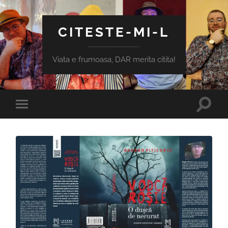
CITESTE-MI-L
Viata e frumoasa, DAR merita citita!
Toggle
Toggle
search
mobile
field
menu