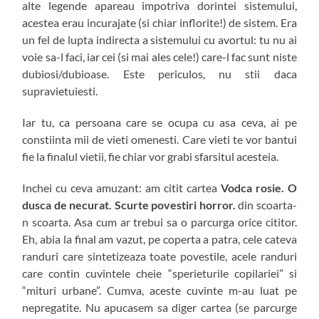
alte legende apareau impotriva dorintei sistemului,
acestea erau incurajate (si chiar inflorite!) de sistem. Era
un fel de lupta indirecta a sistemului cu avortul: tu nu ai
voie sa-l faci, iar cei (si mai ales cele!) care-l fac sunt niste
dubiosi/dubioase. Este periculos, nu stii daca
supravietuiesti.
Iar tu, ca persoana care se ocupa cu asa ceva, ai pe
constiinta mii de vieti omenesti. Care vieti te vor bantui
fie la finalul vietii, fie chiar vor grabi sfarsitul acesteia.
Inchei cu ceva amuzant: am citit cartea
Vodca rosie. O
dusca de necurat. Scurte povestiri horror.
din scoarta-
n scoarta. Asa cum ar trebui sa o parcurga orice cititor.
Eh, abia la final am vazut, pe coperta a patra, cele cateva
randuri care sintetizeaza toate povestile, acele randuri
care contin cuvintele cheie “sperieturile copilariei” si
“mituri urbane”. Cumva, aceste cuvinte m-au luat pe
nepregatite. Nu apucasem sa diger cartea (se parcurge