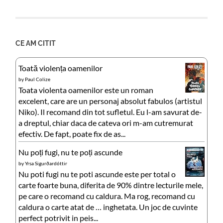
CE AM CITIT
Toată violența oamenilor
by
Paul Colize
Toata violenta oamenilor este un roman
excelent, care are un personaj absolut fabulos (artistul
Niko). Il recomand din tot sufletul. Eu l-am savurat de-
a dreptul, chiar daca de cateva ori m-am cutremurat
efectiv. De fapt, poate fix de as...
Nu poți fugi, nu te poți ascunde
by
Yrsa Sigurðardóttir
Nu poti fugi nu te poti ascunde este per total o
carte foarte buna, diferita de 90% dintre lecturile mele,
pe care o recomand cu caldura. Ma rog, recomand cu
caldura o carte atat de … inghetata. Un joc de cuvinte
perfect potrivit in peis...