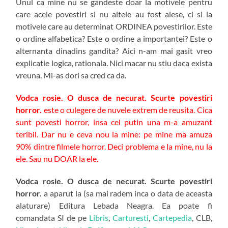
Unul ca mine nu se gandeste doar la motivele pentru
care acele povestiri si nu altele au fost alese, ci si la
motivele care au determinat ORDINEA povestirilor. Este
o ordine alfabetica? Este o ordine a importantei? Este o
alternanta dinadins gandita? Aici n-am mai gasit vreo
explicatie logica, rationala. Nici macar nu stiu daca exista
vreuna. Mi-as dori sa cred ca da.
Vodca rosie. O dusca de necurat. Scurte povestiri
horror.
este o culegere de nuvele extrem de reusita. Cica
sunt povesti horror, insa cel putin una m-a amuzant
teribil. Dar nu e ceva nou la mine: pe mine ma amuza
90% dintre filmele horror. Deci problema e la mine, nu la
ele. Sau nu DOAR la ele.
Vodca rosie. O dusca de necurat. Scurte povestiri
horror.
a aparut la (sa mai radem inca o data de aceasta
alaturare) Editura Lebada Neagra. Ea poate fi
comandata SI de pe
Libris
,
Carturesti
,
Cartepedia
, CLB,