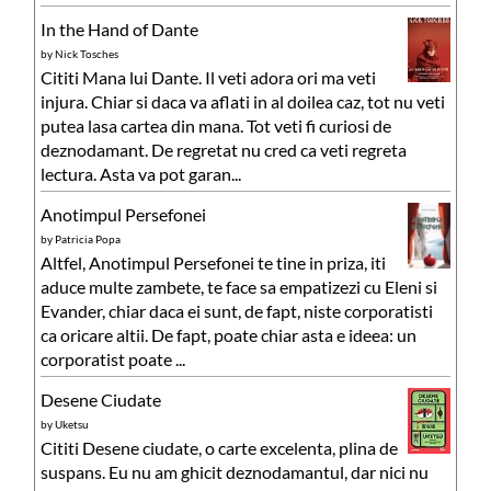
In the Hand of Dante
by
Nick Tosches
Cititi Mana lui Dante. Il veti adora ori ma veti
injura. Chiar si daca va aflati in al doilea caz, tot nu veti
putea lasa cartea din mana. Tot veti fi curiosi de
deznodamant. De regretat nu cred ca veti regreta
lectura. Asta va pot garan...
Anotimpul Persefonei
by
Patricia Popa
Altfel, Anotimpul Persefonei te tine in priza, iti
aduce multe zambete, te face sa empatizezi cu Eleni si
Evander, chiar daca ei sunt, de fapt, niste corporatisti
ca oricare altii. De fapt, poate chiar asta e ideea: un
corporatist poate ...
Desene Ciudate
by
Uketsu
Cititi Desene ciudate, o carte excelenta, plina de
suspans. Eu nu am ghicit deznodamantul, dar nici nu