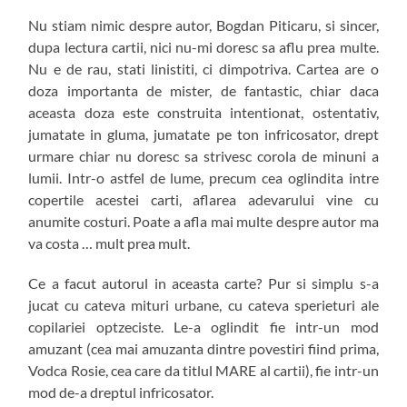
Nu stiam nimic despre autor, Bogdan Piticaru, si sincer,
dupa lectura cartii, nici nu-mi doresc sa aflu prea multe.
Nu e de rau, stati linistiti, ci dimpotriva. Cartea are o
doza importanta de mister, de fantastic, chiar daca
aceasta doza este construita intentionat, ostentativ,
jumatate in gluma, jumatate pe ton infricosator, drept
urmare chiar nu doresc sa strivesc corola de minuni a
lumii. Intr-o astfel de lume, precum cea oglindita intre
copertile acestei carti, aflarea adevarului vine cu
anumite costuri. Poate a afla mai multe despre autor ma
va costa … mult prea mult.
Ce a facut autorul in aceasta carte? Pur si simplu s-a
jucat cu cateva mituri urbane, cu cateva sperieturi ale
copilariei optzeciste. Le-a oglindit fie intr-un mod
amuzant (cea mai amuzanta dintre povestiri fiind prima,
Vodca Rosie, cea care da titlul MARE al cartii), fie intr-un
mod de-a dreptul infricosator.