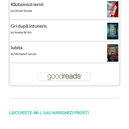
Războinicii iernii
by
Olivier Norek
Gri după întuneric
by
Noelle W. Ihli
Iubita
by
Michelle Frances
LAICUIESTE-MI-L SAU NAVIGHEZI PROST!