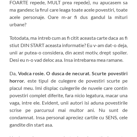
FOARTE repede, MULT prea repede), nu apucasem sa
ma gandesc la firul care leaga toate acele povestiri, toate
acele personaje. Oare m-ar fi dus gandul la mituri
urbane?
Totodata, ma intreb cum as fi citit aceasta carte daca as fi
stiut DIN START aceasta informatie? Eu v-am dat-o deja,
unii ar putea-o considera, din acest motiv, drept spoiler.
Desi eu n-o vad deloc asa. Insa intrebarea mea ramane.
Da,
Vodca rosie. O dusca de necurat. Scurte povestiri
horror.
este tipul de culegere de povestiri scurte pe
placul meu. Imi displac culegerile de nuvele care contin
povestiri complet diferite, fara nicio legatura, macar una
vaga, intre ele. Evident, unii autori isi aduna povestirile
scrise pe parcursul mai multor ani. Nu sunt de
condamnat. Insa personal apreciez cartile cu SENS, cele
gandite din start asa.