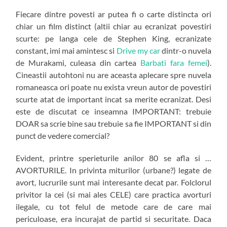
Fiecare dintre povesti ar putea fi o carte distincta ori
chiar un film distinct (altii chiar au ecranizat povestiri
scurte: pe langa cele de Stephen King, ecranizate
constant, imi mai amintesc si
Drive my car
dintr-o nuvela
de Murakami, culeasa din cartea
Barbati fara femei
).
Cineastii autohtoni nu are aceasta aplecare spre nuvela
romaneasca ori poate nu exista vreun autor de povestiri
scurte atat de important incat sa merite ecranizat. Desi
este de discutat ce inseamna IMPORTANT: trebuie
DOAR sa scrie bine sau trebuie sa fie IMPORTANT si din
punct de vedere comercial?
Evident, printre sperieturile anilor 80 se afla si …
AVORTURILE. In privinta miturilor (urbane?) legate de
avort, lucrurile sunt mai interesante decat par. Folclorul
privitor la cei (si mai ales CELE) care practica avorturi
ilegale, cu tot felul de metode care de care mai
periculoase, era incurajat de partid si securitate. Daca