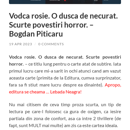
Vodca rosie. O dusca de necurat.
Scurte povestiri horror. –
Bogdan Piticaru
19 APR 2023
/
0 COMMENTS
Vodca rosie. O dusca de necurat. Scurte povestiri
horror.
– ce titlu lung pentru o carte atat de subtire. Iata
primul lucru care mi-a sarit in ochi atunci cand am vazut
aceasta carte (primita de la Editura, cumva surprinzator,
fara sa fi stiut mare lucru despre ea dinainte).
Apropo,
editura se cheama … Lebada Neagra!
Nu mai citisem de ceva timp proza scurta, un tip de
lectura pe care-l folosesc ca gura de oxigen, ca iesire
partiala din zona de confort, asa ca intre 2 thrillere (de
fapt, sunt MULT mai multe) am zis ca este cartea ideala.