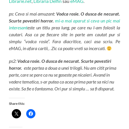
Librarie.net
,
Libraria Delfin
sau
eMAG
.
ps: Ceva si mai amuzant:
Vodca rosie. O dusca de necurat.
Scurte povestiri horror.
mi-a mai aparut si ceva un pic mai
interesant
este un titlu prea lung, pe care nu l-am folosit la
cautari. Asa ca pe fiecare site in parte am cautat pur si
simplu “vodca rosie”. Fara diacritice, caci asa scriu. Pe
eMAG, in afara cartii, . Zic ca poate vreti sa incercati.
ps2:
Vodca rosie. O dusca de necurat. Scurte povestiri
horror.
este partea a doua a unei trilogii. Nu am citit prima
parte, care se pare ca nu se gaseste pe nicaieri. Avand in
vedere tematica, s-ar putea ca acea prima parte sa nici nu
existe. Sa fie o fantasma. Ori pur si simplu … sa fi disparut.
Share this: