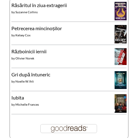
Răsăritul în ziua extragerii
by
Suzanne Collins
Petrecerea mincinoșilor
by
Kelsey Cox
Războinicii iernii
by
Olivier Norek
Gri după întuneric
by
Noelle W. Ihli
Iubita
by
Michelle Frances