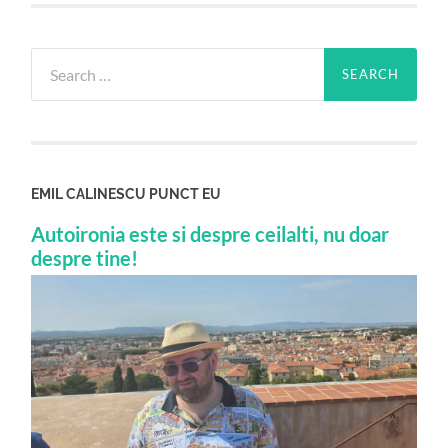
Search
for:
EMIL CALINESCU PUNCT EU
Autoironia este si despre ceilalti, nu doar
despre tine!