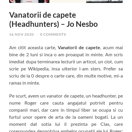
Vanatorii de capete
(Headhunters) – Jo Nesbo
16 NOV 2020
/
0 COMMENTS
Am citit aceasta carte,
Vanatorii de capete
, acum mai
bine de 2 luni si inca o am proaspat in minte. Am scris
imediat dupa terminarea lecturii un articol, un ciot, cum
scrie pe Wikipedia, insa ulterior l-am sters. Prefer sa
scriu de la 0 despre o carte care, din multe motive, mi-a
ramas in minte.
Pe scurt, avem un vanator de capete, un headhunter, pe
nume Roger care cauta angajatul potrivit pentru
companii mari, dar care in timpul liber se ocupa si cu
furtul unor opere de arta de la oameni bogati. La un
moment dat sotia lui il prezinta pe Clas, care
corespundea deopotriva ambelor ocupatii ale lui Roger: