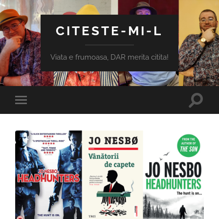
CITESTE-MI-L
Viata e frumoasa, DAR merita citita!
Toggle
Toggle
search
mobile
field
menu