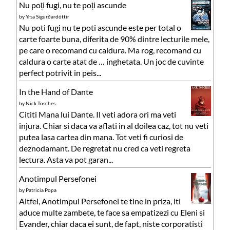
Nu poți fugi, nu te poți ascunde
by
Yrsa Sigurðardóttir
Nu poti fugi nu te poti ascunde este per total o
carte foarte buna, diferita de 90% dintre lecturile mele,
pe care o recomand cu caldura. Ma rog, recomand cu
caldura o carte atat de … inghetata. Un joc de cuvinte
perfect potrivit in peis...
In the Hand of Dante
by
Nick Tosches
Cititi Mana lui Dante. Il veti adora ori ma veti
injura. Chiar si daca va aflati in al doilea caz, tot nu veti
putea lasa cartea din mana. Tot veti fi curiosi de
deznodamant. De regretat nu cred ca veti regreta
lectura. Asta va pot garan...
Anotimpul Persefonei
by
Patricia Popa
Altfel, Anotimpul Persefonei te tine in priza, iti
aduce multe zambete, te face sa empatizezi cu Eleni si
Evander, chiar daca ei sunt, de fapt, niste corporatisti