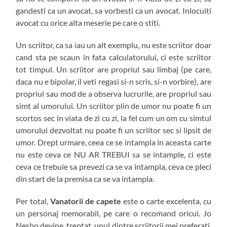
gandesti ca un avocat, sa vorbesti ca un avocat. Inlocuiti
avocat cu orice alta meserie pe care o stiti.
Un scriitor, ca sa iau un alt exemplu, nu este scriitor doar
cand sta pe scaun in fata calculatorului, ci este scriitor
tot timpul. Un scriitor are propriul sau limbaj (pe care,
daca nu e bipolar, il veti regasi si-n scris, si-n vorbire), are
propriul sau mod de a observa lucrurile, are propriul sau
simt al umorului. Un scriitor plin de umor nu poate fi un
scortos sec in viata de zi cu zi, la fel cum un om cu simtul
umorului dezvoltat nu poate fi un scriitor sec si lipsit de
umor. Drept urmare, ceea ce se intampla in aceasta carte
nu este ceva ce NU AR TREBUI sa se intample, ci este
ceva ce trebuie sa prevezi ca se va intampla, ceva ce pleci
din start de la premisa ca se va intampla.
Per total,
Vanatorii de capete
este o carte excelenta, cu
un personaj memorabil, pe care o recomand oricui. Jo
Nesbo devine, treptat, unul dintre scriitorii mei preferati,