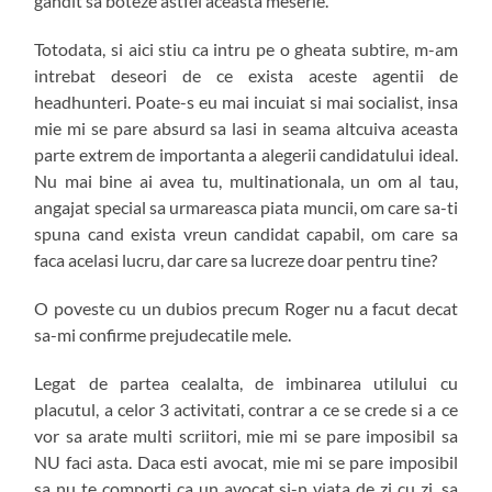
gandit sa boteze astfel aceasta meserie.
Totodata, si aici stiu ca intru pe o gheata subtire, m-am
intrebat deseori de ce exista aceste agentii de
headhunteri. Poate-s eu mai incuiat si mai socialist, insa
mie mi se pare absurd sa lasi in seama altcuiva aceasta
parte extrem de importanta a alegerii candidatului ideal.
Nu mai bine ai avea tu, multinationala, un om al tau,
angajat special sa urmareasca piata muncii, om care sa-ti
spuna cand exista vreun candidat capabil, om care sa
faca acelasi lucru, dar care sa lucreze doar pentru tine?
O poveste cu un dubios precum Roger nu a facut decat
sa-mi confirme prejudecatile mele.
Legat de partea cealalta, de imbinarea utilului cu
placutul, a celor 3 activitati, contrar a ce se crede si a ce
vor sa arate multi scriitori, mie mi se pare imposibil sa
NU faci asta. Daca esti avocat, mie mi se pare imposibil
sa nu te comporti ca un avocat si-n viata de zi cu zi, sa