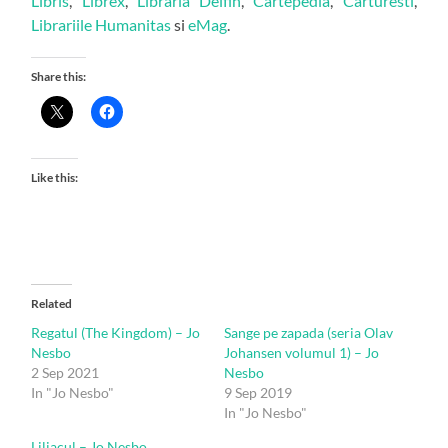
Libris
,
Librex
,
Libraria Delfin
,
Cartepedia
,
Carturesti
,
Librariile Humanitas
si
eMag
.
Share this:
Like this:
Related
Regatul (The Kingdom) – Jo
Sange pe zapada (seria Olav
Nesbo
Johansen volumul 1) – Jo
2 Sep 2021
Nesbo
In "Jo Nesbo"
9 Sep 2019
In "Jo Nesbo"
Liliacul – Jo Nesbo