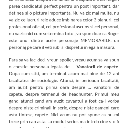
parea candidatul perfect pentru un post important, dar
detinea si o pictura importanta. Nu va zic mai multe, nu
va zic ce lucruri rele aduce imbinarea celor 3 planuri, cel
profesional oficial, cel profesional ascuns si cel personal,
nu va zic nici cum se termina totul, va spun doar ca Roger
este unul dintre acele personaje MEMORABILE, un
personaj pe care il veti iubi si dispretui in egala masura.
Fara sa va fac, deci, vreun spoiler, vreau acum sa va spun
o chestie personala legata de …
Vanatorii de capete
.
Dupa cum stiti, am terminat acum mai bine de 12 ani
facultatea de sociologie. Atunci, in perioada facultatii,
am auzit pentru prima oara despre … vanatorii de
capete, despre termenul de headhunter. Primul meu
gand atunci cand am auzit cuvantul a fost ca-i vorba
despre niste criminali in serie, despre niste oameni care
asta tintesc, capete. Nici acum nu pot spune ca nu-mi
trece prin cap asta. La modul serios ma intreb cine s-o fi