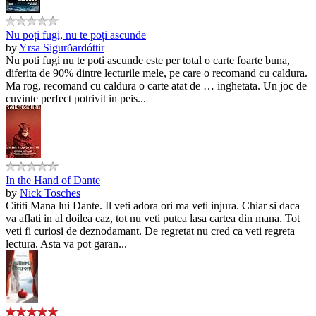
Nu poți fugi, nu te poți ascunde
by
Yrsa Sigurðardóttir
Nu poti fugi nu te poti ascunde este per total o carte foarte buna,
diferita de 90% dintre lecturile mele, pe care o recomand cu caldura.
Ma rog, recomand cu caldura o carte atat de … inghetata. Un joc de
cuvinte perfect potrivit in peis...
In the Hand of Dante
by
Nick Tosches
Cititi Mana lui Dante. Il veti adora ori ma veti injura. Chiar si daca
va aflati in al doilea caz, tot nu veti putea lasa cartea din mana. Tot
veti fi curiosi de deznodamant. De regretat nu cred ca veti regreta
lectura. Asta va pot garan...