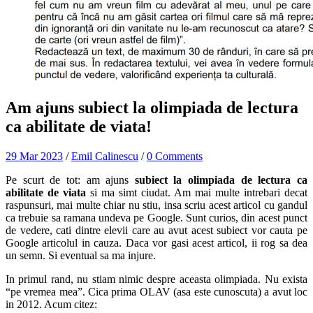
Am ajuns subiect la olimpiada de lectura
ca abilitate de viata!
29 Mar 2023
/
Emil Calinescu
/
0 Comments
Pe scurt de tot: am ajuns
subiect la olimpiada de lectura ca
abilitate de viata
si ma simt ciudat. Am mai multe intrebari decat
raspunsuri, mai multe chiar nu stiu, insa scriu acest articol cu gandul
ca trebuie sa ramana undeva pe Google. Sunt curios, din acest punct
de vedere, cati dintre elevii care au avut acest subiect vor cauta pe
Google articolul in cauza. Daca vor gasi acest articol, ii rog sa dea
un semn. Si eventual sa ma injure.
In primul rand, nu stiam nimic despre aceasta olimpiada. Nu exista
“pe vremea mea”. Cica prima OLAV (asa este cunoscuta) a avut loc
in 2012. Acum citez: