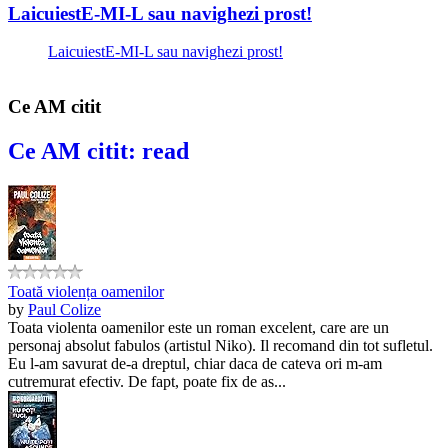
LaicuiestE-MI-L sau navighezi prost!
LaicuiestE-MI-L sau navighezi prost!
Ce AM citit
Ce AM citit: read
Toată violența oamenilor
by
Paul Colize
Toata violenta oamenilor este un roman excelent, care are un
personaj absolut fabulos (artistul Niko). Il recomand din tot sufletul.
Eu l-am savurat de-a dreptul, chiar daca de cateva ori m-am
cutremurat efectiv. De fapt, poate fix de as...