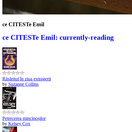
ce CITESTe Emil
ce CITESTe Emil: currently-reading
Răsăritul în ziua extragerii
by
Suzanne Collins
Petrecerea mincinoșilor
by
Kelsey Cox