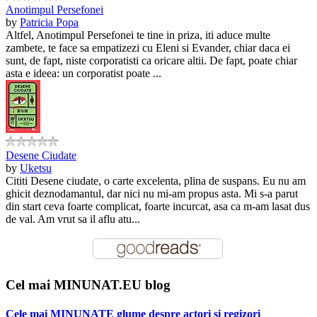
Anotimpul Persefonei
by
Patricia Popa
Altfel, Anotimpul Persefonei te tine in priza, iti aduce multe
zambete, te face sa empatizezi cu Eleni si Evander, chiar daca ei
sunt, de fapt, niste corporatisti ca oricare altii. De fapt, poate chiar
asta e ideea: un corporatist poate ...
Desene Ciudate
by
Uketsu
Cititi Desene ciudate, o carte excelenta, plina de suspans. Eu nu am
ghicit deznodamantul, dar nici nu mi-am propus asta. Mi s-a parut
din start ceva foarte complicat, foarte incurcat, asa ca m-am lasat dus
de val. Am vrut sa il aflu atu...
Cel mai MINUNAT.EU blog
Cele mai MINUNATE glume despre actori si regizori