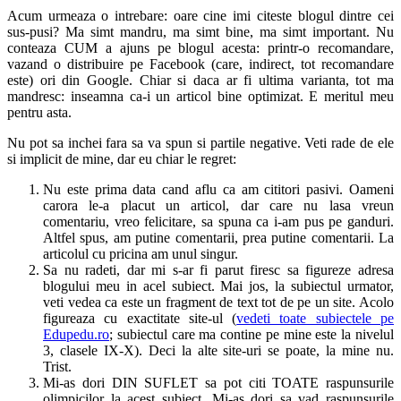
Acum urmeaza o intrebare: oare cine imi citeste blogul dintre cei
sus-pusi? Ma simt mandru, ma simt bine, ma simt important. Nu
conteaza CUM a ajuns pe blogul acesta: printr-o recomandare,
vazand o distribuire pe Facebook (care, indirect, tot recomandare
este) ori din Google. Chiar si daca ar fi ultima varianta, tot ma
mandresc: inseamna ca-i un articol bine optimizat. E meritul meu
pentru asta.
Nu pot sa inchei fara sa va spun si partile negative. Veti rade de ele
si implicit de mine, dar eu chiar le regret:
Nu este prima data cand aflu ca am cititori pasivi. Oameni
carora le-a placut un articol, dar care nu lasa vreun
comentariu, vreo felicitare, sa spuna ca i-am pus pe ganduri.
Altfel spus, am putine comentarii, prea putine comentarii. La
articolul cu pricina am unul singur.
Sa nu radeti, dar mi s-ar fi parut firesc sa figureze adresa
blogului meu in acel subiect. Mai jos, la subiectul urmator,
veti vedea ca este un fragment de text tot de pe un site. Acolo
figureaza cu exactitate site-ul (
vedeti toate subiectele pe
Edupedu.ro
; subiectul care ma contine pe mine este la nivelul
3, clasele IX-X). Deci la alte site-uri se poate, la mine nu.
Trist.
Mi-as dori DIN SUFLET sa pot citi TOATE raspunsurile
olimpicilor la acest subiect. Mi-as dori sa vad raspunsurile