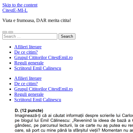
Skip to the content
CitestE-MI-L
Viata e frumoasa, DAR merita citita!
Toggle
Toggle
Search
mobile
search
for:
menu
field
Afilieri literare
De ce citim?
Grupul Cititorilor CitestEmil.ro
Reguli generale
Scriitorul Emil Calinescu
Afilieri literare
De ce citim?
Grupul Cititorilor CitestEmil.ro
Reguli generale
Scriitorul Emil Calinescu