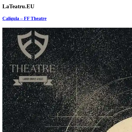
LaTeatru.EU
Caligula – FF Theatre