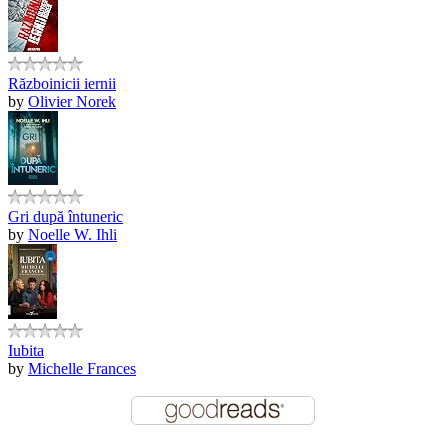
Războinicii iernii
by
Olivier Norek
Gri după întuneric
by
Noelle W. Ihli
Iubita
by
Michelle Frances