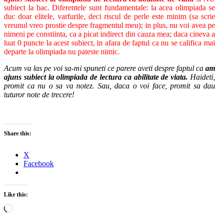
subiect la bac. Diferentele sunt fundamentale: la acea olimpiada se
duc doar elitele, varfurile, deci riscul de perle este minim (sa scrie
vreunul vreo prostie despre fragmentul meu); in plus, nu voi avea pe
nimeni pe constiinta, ca a picat indirect din cauza mea; daca cineva a
luat 0 puncte la acest subiect, in afara de faptul ca nu se califica mai
departe la olimpiada nu pateste nimic.
Acum va las pe voi sa-mi spuneti ce parere aveti despre faptul ca
am
ajuns subiect la olimpiada de lectura ca abilitate de viata.
Haideti,
promit ca nu o sa va notez. Sau, daca o voi face, promit sa dau
tuturor note de trecere!
Share this:
X
Facebook
Like this:
Loading…