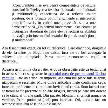
„Concurenţilor li se evaluează competenţele de lectură,
constând în înţelegerea textelor ficţionale, nonficţionale
și multimodale, capacitatea de a reflecta asupra
acestora, de a formula opinii, argumente şi interpretări
proprii în scris, în cadrul unei prezentări sau a unei
dezbateri” și că „Obiectivul fundamental este centrat pe
încurajarea abordării de către elevi a lecturii ca abilitate
de viață, prin intermediul textului ficțional, nonficțional
și multimodal”
Am lasat citatul exact, cu tot cu diacritice. Care diacritice, dragutele
de ele, la mine pe bloguri nu exista, insa ele au fost adaugate in
subiectul de olimpiada. Parca nu-mi recunosteam textul cu
diacritice…
Aceasta ar fi prima observatie. A doua observatie este ca textul citat
in acest subiect se gaseste in
articolul meu despre romanul Umbra
vantului
. Este un articol cu impresii, asa cum imi place mie sa spun,
nicidecum o recenzie. Multe dintre articolele mele contin asa ceva:
intrebari, probleme de care m-am lovit citind cartea. Sunt lucruri care
ar trebui sa fie prezente si pe alte bloguri, lucruri pe care imi doresc
sa le citesc si in alte parti. Din pacate, bloggerii si criticii arunca cu
verdicte, foarte putini isi (mai) pun intrebari. Ori, daca o fac, nu
recunosc asta. Nu se lauda. Le e rusine.