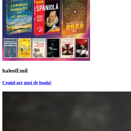
halestEmil
Ceaiul are gust de boala!