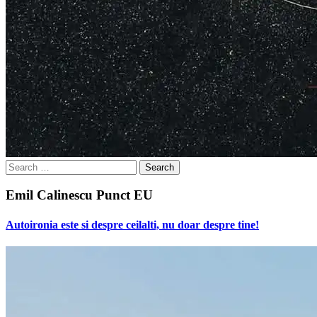
Search
for:
Emil Calinescu Punct EU
Autoironia este si despre ceilalti, nu doar despre tine!