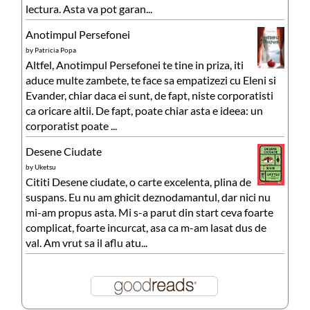
lectura. Asta va pot garan...
Anotimpul Persefonei
by
Patricia Popa
Altfel, Anotimpul Persefonei te tine in priza, iti
aduce multe zambete, te face sa empatizezi cu Eleni si
Evander, chiar daca ei sunt, de fapt, niste corporatisti
ca oricare altii. De fapt, poate chiar asta e ideea: un
corporatist poate ...
Desene Ciudate
by
Uketsu
Cititi Desene ciudate, o carte excelenta, plina de
suspans. Eu nu am ghicit deznodamantul, dar nici nu
mi-am propus asta. Mi s-a parut din start ceva foarte
complicat, foarte incurcat, asa ca m-am lasat dus de
val. Am vrut sa il aflu atu...