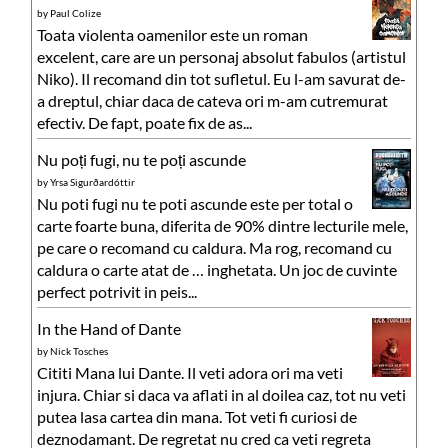
by
Paul Colize
Toata violenta oamenilor este un roman
excelent, care are un personaj absolut fabulos (artistul
Niko). Il recomand din tot sufletul. Eu l-am savurat de-
a dreptul, chiar daca de cateva ori m-am cutremurat
efectiv. De fapt, poate fix de as...
Nu poți fugi, nu te poți ascunde
by
Yrsa Sigurðardóttir
Nu poti fugi nu te poti ascunde este per total o
carte foarte buna, diferita de 90% dintre lecturile mele,
pe care o recomand cu caldura. Ma rog, recomand cu
caldura o carte atat de … inghetata. Un joc de cuvinte
perfect potrivit in peis...
In the Hand of Dante
by
Nick Tosches
Cititi Mana lui Dante. Il veti adora ori ma veti
injura. Chiar si daca va aflati in al doilea caz, tot nu veti
putea lasa cartea din mana. Tot veti fi curiosi de
deznodamant. De regretat nu cred ca veti regreta