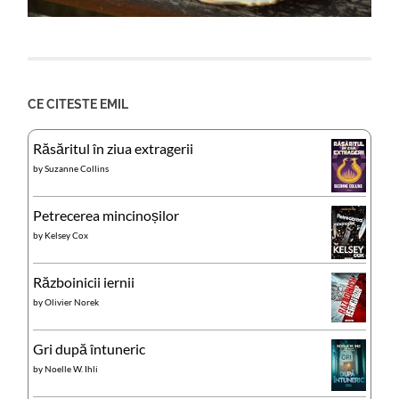
CE CITESTE EMIL
Răsăritul în ziua extragerii
by
Suzanne Collins
Petrecerea mincinoșilor
by
Kelsey Cox
Războinicii iernii
by
Olivier Norek
Gri după întuneric
by
Noelle W. Ihli