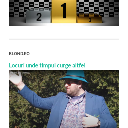
BLOND.RO
Locuri unde timpul curge altfel