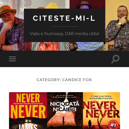
CITESTE-MI-L
Viata e frumoasa, DAR merita citita!
Toggle
Toggle
search
mobile
field
menu
CATEGORY:
CANDICE FOX