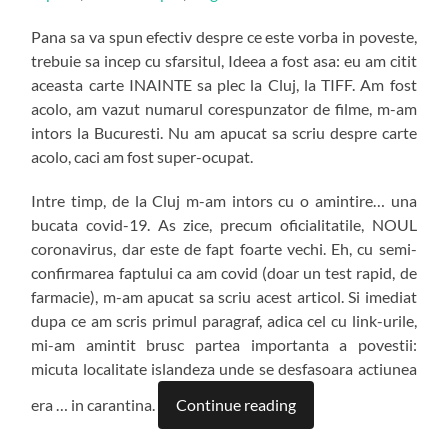
Pana sa va spun efectiv despre ce este vorba in poveste,
trebuie sa incep cu sfarsitul, Ideea a fost asa: eu am citit
aceasta carte INAINTE sa plec la Cluj, la TIFF. Am fost
acolo, am vazut numarul corespunzator de filme, m-am
intors la Bucuresti. Nu am apucat sa scriu despre carte
acolo, caci am fost super-ocupat.
Intre timp, de la Cluj m-am intors cu o amintire… una
bucata covid-19. As zice, precum oficialitatile, NOUL
coronavirus, dar este de fapt foarte vechi. Eh, cu semi-
confirmarea faptului ca am covid (doar un test rapid, de
farmacie), m-am apucat sa scriu acest articol. Si imediat
dupa ce am scris primul paragraf, adica cel cu link-urile,
mi-am amintit brusc partea importanta a povestii:
micuta localitate islandeza unde se desfasoara actiunea
era … in carantina.
Continue reading