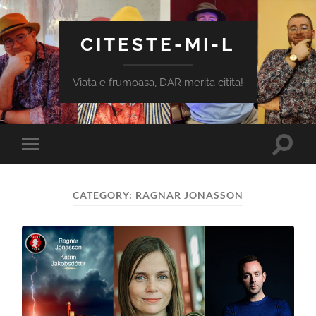
CITESTE-MI-L
Viata e frumoasa, DAR merita citita!
Toggle
Toggle
search
mobile
field
menu
CATEGORY:
RAGNAR JONASSON