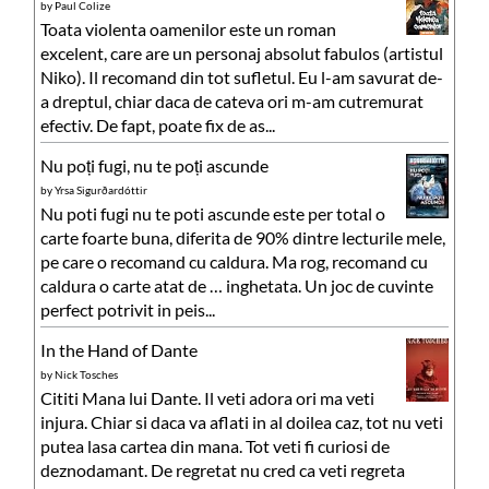
by
Paul Colize
Toata violenta oamenilor este un roman
excelent, care are un personaj absolut fabulos (artistul
Niko). Il recomand din tot sufletul. Eu l-am savurat de-
a dreptul, chiar daca de cateva ori m-am cutremurat
efectiv. De fapt, poate fix de as...
Nu poți fugi, nu te poți ascunde
by
Yrsa Sigurðardóttir
Nu poti fugi nu te poti ascunde este per total o
carte foarte buna, diferita de 90% dintre lecturile mele,
pe care o recomand cu caldura. Ma rog, recomand cu
caldura o carte atat de … inghetata. Un joc de cuvinte
perfect potrivit in peis...
In the Hand of Dante
by
Nick Tosches
Cititi Mana lui Dante. Il veti adora ori ma veti
injura. Chiar si daca va aflati in al doilea caz, tot nu veti
putea lasa cartea din mana. Tot veti fi curiosi de
deznodamant. De regretat nu cred ca veti regreta