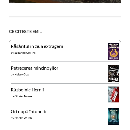
CE CITESTE EMIL
Răsăritul în ziua extragerii
by
Suzanne Collins
Petrecerea mincinoșilor
by
Kelsey Cox
Războinicii iernii
by
Olivier Norek
Gri după întuneric
by
Noelle W. Ihli