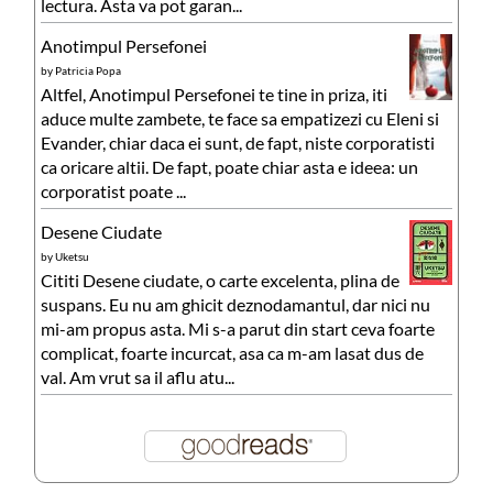
lectura. Asta va pot garan...
Anotimpul Persefonei
by
Patricia Popa
Altfel, Anotimpul Persefonei te tine in priza, iti
aduce multe zambete, te face sa empatizezi cu Eleni si
Evander, chiar daca ei sunt, de fapt, niste corporatisti
ca oricare altii. De fapt, poate chiar asta e ideea: un
corporatist poate ...
Desene Ciudate
by
Uketsu
Cititi Desene ciudate, o carte excelenta, plina de
suspans. Eu nu am ghicit deznodamantul, dar nici nu
mi-am propus asta. Mi s-a parut din start ceva foarte
complicat, foarte incurcat, asa ca m-am lasat dus de
val. Am vrut sa il aflu atu...