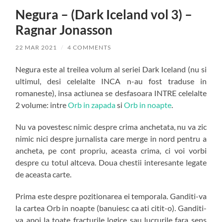
Negura – (Dark Iceland vol 3) –
Ragnar Jonasson
22 MAR 2021
/
4 COMMENTS
Negura este al treilea volum al seriei Dark Iceland (nu si
ultimul, desi celelalte INCA n-au fost traduse in
romaneste), insa actiunea se desfasoara INTRE celelalte
2 volume: intre
Orb in zapada
si
Orb in noapte
.
Nu va povestesc nimic despre crima anchetata, nu va zic
nimic nici despre jurnalista care merge in nord pentru a
ancheta, pe cont propriu, aceasta crima, ci voi vorbi
despre cu totul altceva. Doua chestii interesante legate
de aceasta carte.
Prima este despre pozitionarea ei temporala. Ganditi-va
la cartea Orb in noapte (banuiesc ca ati citit-o). Ganditi-
va apoi la toate fracturile logice sau lucrurile fara sens