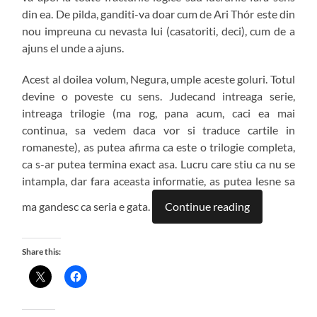
din ea. De pilda, ganditi-va doar cum de Ari Thór este din
nou impreuna cu nevasta lui (casatoriti, deci), cum de a
ajuns el unde a ajuns.
Acest al doilea volum, Negura, umple aceste goluri. Totul
devine o poveste cu sens. Judecand intreaga serie,
intreaga trilogie (ma rog, pana acum, caci ea mai
continua, sa vedem daca vor si traduce cartile in
romaneste), as putea afirma ca este o trilogie completa,
ca s-ar putea termina exact asa. Lucru care stiu ca nu se
intampla, dar fara aceasta informatie, as putea lesne sa
ma gandesc ca seria e gata.
Continue reading
Share this: