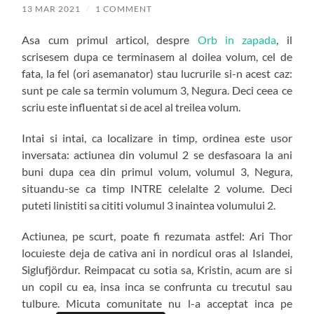
13 MAR 2021
/
1 COMMENT
Asa cum primul articol, despre
Orb in zapada
, il
scrisesem dupa ce terminasem al doilea volum, cel de
fata, la fel (ori asemanator) stau lucrurile si-n acest caz:
sunt pe cale sa termin volumum 3, Negura. Deci ceea ce
scriu este influentat si de acel al treilea volum.
Intai si intai, ca localizare in timp, ordinea este usor
inversata: actiunea din volumul 2 se desfasoara la ani
buni dupa cea din primul volum, volumul 3, Negura,
situandu-se ca timp INTRE celelalte 2 volume. Deci
puteti linistiti sa cititi volumul 3 inaintea volumului 2.
Actiunea, pe scurt, poate fi rezumata astfel: Ari Thor
locuieste deja de cativa ani in nordicul oras al Islandei,
Siglufjördur. Reimpacat cu sotia sa, Kristin, acum are si
un copil cu ea, insa inca se confrunta cu trecutul sau
tulbure. Micuta comunitate nu l-a acceptat inca pe