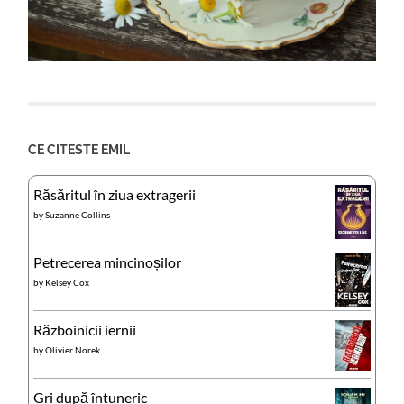
CE CITESTE EMIL
Răsăritul în ziua extragerii
by
Suzanne Collins
Petrecerea mincinoșilor
by
Kelsey Cox
Războinicii iernii
by
Olivier Norek
Gri după întuneric