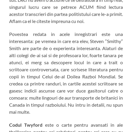
singurul lucru care se petrece ACUM fiind lectura
acestor transcrieri din partea politistului care le-a primit.
Aflam ca el le citeste impreuna cu noi.
Povestea redata in acele inregistrari este una
interesanta: pe vremea in care era elev, Steven “Smithy”
Smith are parte de o experienta interesanta. Alaturi de
alti colegi de-ai sai si de profesoara lor, foarte tanara pe
atunci, ei merg sa descopere locul in care a trait o
scriitoare controversata, care scrisese literatura pentru
copii in timpul Celui de-al Doilea Razboi Mondial. Se
credea ca printre randuri, in cartile acestei scriitoare se
gasesc indicii ascunse care vor duce gasitorul catre o
comoara: multe lingouri de aur transporte de britanici in
Canada in timpul razboiului. Nu intru in detalii, nu spun
mai multe.
Codul Twyford
este o carte pentru avansati in ale
thrillerelor, pentru cei rabdatori, pentru cei care au cu