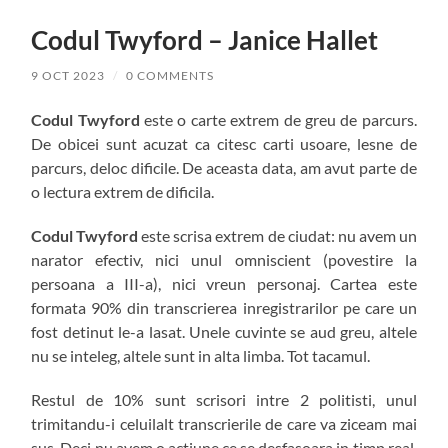
Codul Twyford – Janice Hallet
9 OCT 2023
/
0 COMMENTS
Codul Twyford
este o carte extrem de greu de parcurs.
De obicei sunt acuzat ca citesc carti usoare, lesne de
parcurs, deloc dificile. De aceasta data, am avut parte de
o lectura extrem de dificila.
Codul Twyford
este scrisa extrem de ciudat: nu avem un
narator efectiv, nici unul omniscient (povestire la
persoana a III-a), nici vreun personaj. Cartea este
formata 90% din transcrierea inregistrarilor pe care un
fost detinut le-a lasat. Unele cuvinte se aud greu, altele
nu se inteleg, altele sunt in alta limba. Tot tacamul.
Restul de 10% sunt scrisori intre 2 politisti, unul
trimitandu-i celuilalt transcrierile de care va ziceam mai
sus. Deci nu avem o actiune ce se desfasoara in timp real,