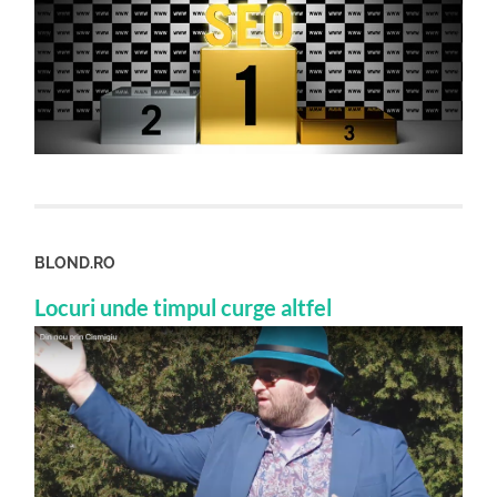
BLOND.RO
Locuri unde timpul curge altfel