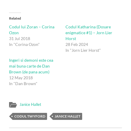
Related
Codul lui Zoran – Corina
Codul Katharina (Dosare
Ozon
enigmatice #1) – Jorn Lier
31 Jul 2018
Horst
In "Corina Ozon"
28 Feb 2024
In "Jorn Lier Horst"
Ingeri si demoni este cea
mai buna carte de Dan
Brown (de pana acum)
12 May 2018
In "Dan Brown"
Janice Hallet
CODUL TWYFORD
JANICE HALLET