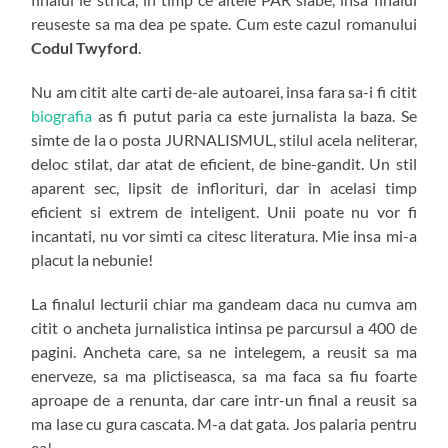
reuseste sa ma dea pe spate. Cum este cazul romanului
Codul Twyford
.
Nu am citit alte carti de-ale autoarei, insa fara sa-i fi citit
biografia
as fi putut paria ca este jurnalista la baza. Se
simte de la o posta JURNALISMUL, stilul acela neliterar,
deloc stilat, dar atat de eficient, de bine-gandit. Un stil
aparent sec, lipsit de inflorituri, dar in acelasi timp
eficient si extrem de inteligent. Unii poate nu vor fi
incantati, nu vor simti ca citesc literatura. Mie insa mi-a
placut la nebunie!
La finalul lecturii chiar ma gandeam daca nu cumva am
citit o ancheta jurnalistica intinsa pe parcursul a 400 de
pagini. Ancheta care, sa ne intelegem, a reusit sa ma
enerveze, sa ma plictiseasca, sa ma faca sa fiu foarte
aproape de a renunta, dar care intr-un final a reusit sa
ma lase cu gura cascata. M-a dat gata. Jos palaria pentru
ea!