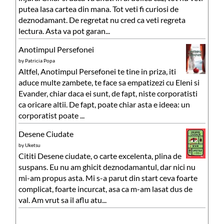
putea lasa cartea din mana. Tot veti fi curiosi de
deznodamant. De regretat nu cred ca veti regreta
lectura. Asta va pot garan...
Anotimpul Persefonei
by
Patricia Popa
Altfel, Anotimpul Persefonei te tine in priza, iti
aduce multe zambete, te face sa empatizezi cu Eleni si
Evander, chiar daca ei sunt, de fapt, niste corporatisti
ca oricare altii. De fapt, poate chiar asta e ideea: un
corporatist poate ...
Desene Ciudate
by
Uketsu
Cititi Desene ciudate, o carte excelenta, plina de
suspans. Eu nu am ghicit deznodamantul, dar nici nu
mi-am propus asta. Mi s-a parut din start ceva foarte
complicat, foarte incurcat, asa ca m-am lasat dus de
val. Am vrut sa il aflu atu...