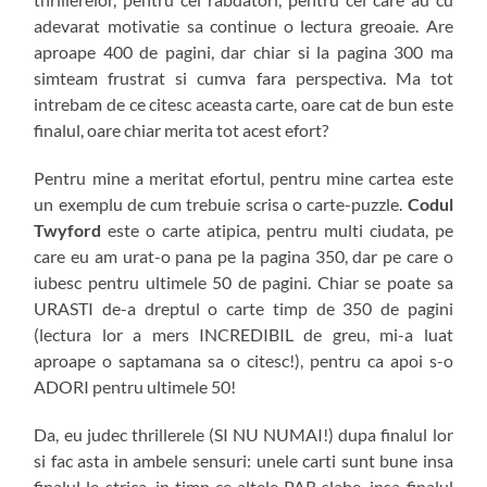
adevarat motivatie sa continue o lectura greoaie. Are
aproape 400 de pagini, dar chiar si la pagina 300 ma
simteam frustrat si cumva fara perspectiva. Ma tot
intrebam de ce citesc aceasta carte, oare cat de bun este
finalul, oare chiar merita tot acest efort?
Pentru mine a meritat efortul, pentru mine cartea este
un exemplu de cum trebuie scrisa o carte-puzzle.
Codul
Twyford
este o carte atipica, pentru multi ciudata, pe
care eu am urat-o pana pe la pagina 350, dar pe care o
iubesc pentru ultimele 50 de pagini. Chiar se poate sa
URASTI de-a dreptul o carte timp de 350 de pagini
(lectura lor a mers INCREDIBIL de greu, mi-a luat
aproape o saptamana sa o citesc!), pentru ca apoi s-o
ADORI pentru ultimele 50!
Da, eu judec thrillerele (SI NU NUMAI!) dupa finalul lor
si fac asta in ambele sensuri: unele carti sunt bune insa
finalul le strica, in timp ce altele PAR slabe, insa finalul