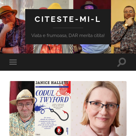
CITESTE-MI-L
Viata e frumoasa, DAR merita citita!
Toggle
Toggle
search
mobile
field
menu