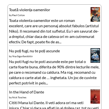
Toată violența oamenilor
by
Paul Colize
Toata violenta oamenilor este un roman
excelent, care are un personaj absolut fabulos (artistul
Niko). Il recomand din tot sufletul. Eu l-am savurat de-
a dreptul, chiar daca de cateva ori m-am cutremurat
efectiv. De fapt, poate fix de as...
Nu poți fugi, nu te poți ascunde
by
Yrsa Sigurðardóttir
Nu poti fugi nu te poti ascunde este per total o
carte foarte buna, diferita de 90% dintre lecturile mele,
pe care o recomand cu caldura. Ma rog, recomand cu
caldura o carte atat de … inghetata. Un joc de cuvinte
perfect potrivit in peis...
In the Hand of Dante
by
Nick Tosches
Cititi Mana lui Dante. Il veti adora ori ma veti
injura. Chiar si daca va aflati in al doilea caz, tot nu veti