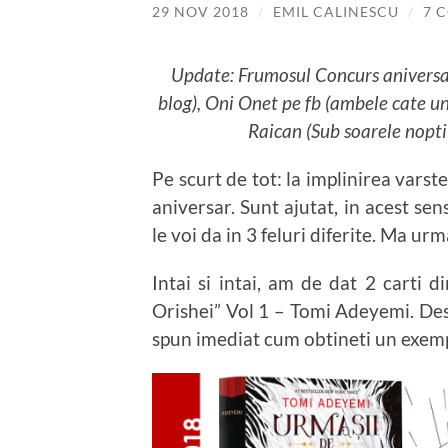
29 NOV 2018
/
EMIL CALINESCU
/
7 
Update: Frumosul Concurs aniversar a
blog), Oni Onet pe fb (ambele cate u
Raican (Sub soarele nopti
Pe scurt de tot: la implinirea varst
aniversar. Sunt ajutat, in acest sen
le voi da in 3 feluri diferite. Ma urm
Intai si intai, am de dat 2 carti d
Orishei” Vol 1 – Tomi Adeyemi. De
spun imediat cum obtineti un exemp