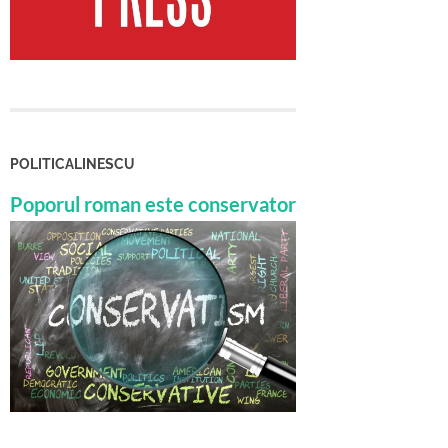
POLITICALINESCU
Poporul roman este conservator