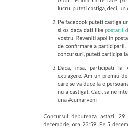
Adult. Prima carte face par
lucru, puteti castiga, deci, un
Pe facebook puteti castiga un
si os daca dati like
postarii 
vostru. Reveniti apoi in post
de confirmare a participarii.
concursuri, puteti participa la
Daca, insa, participati la
extragere. Am un premiu de c
care se va duce la o persoan
nu a castigat. Caci, sa ne in
una #cumarveni
Concursul debuteaza astazi, 29 
decembrie, ora 23:59. Pe 5 decemb