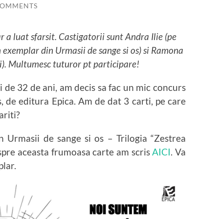
COMMENTS
 luat sfarsit. Castigatorii sunt Andra Ilie (pe
n exemplar din Urmasii de sange si os) si Ramona
i). Multumesc tuturor pt participare!
ei de 32 de ani, am decis sa fac un mic concurs
s, de editura Epica. Am de dat 3 carti, pe care
ariti?
in Urmasii de sange si os – Trilogia “Zestrea
spre aceasta frumoasa carte am scris
AICI
. Va
lar.