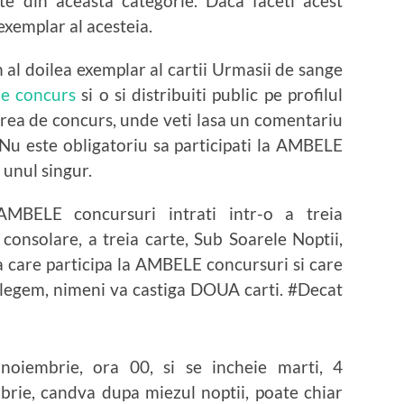
te din aceasta categorie. Daca faceti acest
 exemplar al acesteia.
 al doilea exemplar al cartii Urmasii de sange
de concurs
si o si distribuiti public pe profilul
area de concurs, unde veti lasa un comentariu
 Nu este obligatoriu sa participati la AMBELE
 unul singur.
 AMBELE concursuri intrati intr-o a treia
onsolare, a treia carte, Sub Soarele Noptii,
a care participa la AMBELE concursuri si care
telegem, nimeni va castiga DOUA carti. #Decat
noiembrie, ora 00, si se incheie marti, 4
rie, candva dupa miezul noptii, poate chiar