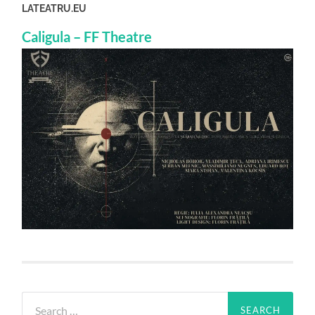
LATEATRU.EU
Caligula – FF Theatre
Search
for: