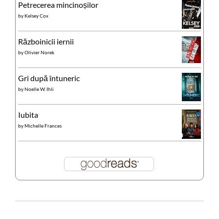
Petrecerea mincinoșilor
by
Kelsey Cox
Războinicii iernii
by
Olivier Norek
Gri după întuneric
by
Noelle W. Ihli
Iubita
by
Michelle Frances