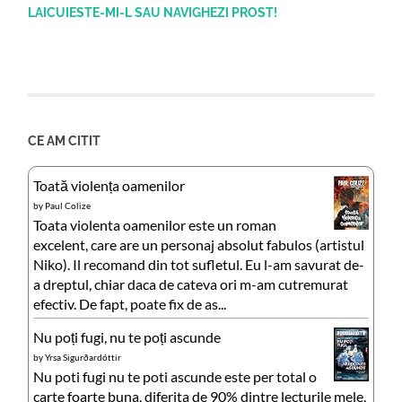
LAICUIESTE-MI-L SAU NAVIGHEZI PROST!
CE AM CITIT
Toată violența oamenilor
by
Paul Colize
Toata violenta oamenilor este un roman
excelent, care are un personaj absolut fabulos (artistul
Niko). Il recomand din tot sufletul. Eu l-am savurat de-
a dreptul, chiar daca de cateva ori m-am cutremurat
efectiv. De fapt, poate fix de as...
Nu poți fugi, nu te poți ascunde
by
Yrsa Sigurðardóttir
Nu poti fugi nu te poti ascunde este per total o
carte foarte buna, diferita de 90% dintre lecturile mele,