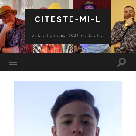
CITESTE-MI-L
Viata e frumoasa, DAR merita citita!
Toggle
Toggle
search
mobile
field
menu