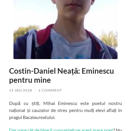
Costin-Daniel Neață: Eminescu
pentru mine
15 JAN 2018
/
1 COMMENT
După cu știți, Mihai Eminescu este poetul nostru
național și cauzator de stres pentru mulți elevi aflați în
pragul Bacalaureatului.
Dar oare cât de bine îl cunoașteți pe acest mare poet
? Nu