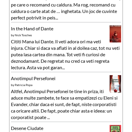
pe care o recomand cu caldura. Ma rog, recomand cu
caldura o carte atat de … inghetata. Un joc de cuvinte
perfect potrivit in peis...
In the Hand of Dante
by
Nick Tosches
Cititi Mana lui Dante. Il veti adora ori ma veti
injura. Chiar si daca va aflati in al doilea caz, tot nu veti
putea lasa cartea din mana. Tot veti fi curiosi de
deznodamant. De regretat nu cred ca veti regreta
lectura. Asta va pot garan...
Anotimpul Persefonei
by
Patricia Popa
Altfel, Anotimpul Persefonei te tine in priza, iti
aduce multe zambete, te face sa empatizezi cu Eleni si
Evander, chiar daca ei sunt, de fapt, niste corporatisti
ca oricare altii. De fapt, poate chiar asta e ideea: un
corporatist poate ...
Desene Ciudate