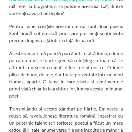
mă refer la biografie, ci la poeziile acestuia. Câți dintre
voi le-ați savurat pe deplin?
Pentru mine, creațiile acestui om nu sunt doar poezii.
Sunt hrană sufletească prin care pot simți sentimente
precum dragostea și iubirea față de natură.
Aceste versuri mă poartă parcă într-o altă lume, o lume
pe care nu mi-e foarte greu să o înțeleg cu toate că se
află într-un secol cu mult diferit de al nostru. O lume
plină de bune, de rele, dar toate prezentate într-un mod
frumos, aparte. O lume în care visele și sentimentele
prind viață chiar în fața cititorilor, lumea acestui minunat
poet.
Transmițându-și aceste gânduri pe hârtie, Eminescu a
reușit să revoluționeze literatura română. Înzestrat cu
un puternic talent scriitoricesc, poetul a făcut un mare
cadou țării sale, anume versurile sale însoțite de mândria