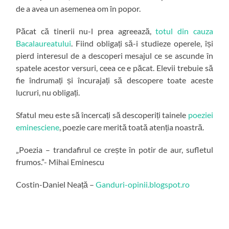
de a avea un asemenea om în popor.
Păcat că tinerii nu-l prea agreează,
totul din cauza
Bacalaureatului
. Fiind obligați să-i studieze operele, își
pierd interesul de a descoperi mesajul ce se ascunde în
spatele acestor versuri, ceea ce e păcat. Elevii trebuie să
fie îndrumați și încurajați să descopere toate aceste
lucruri, nu obligați.
Sfatul meu este să încercați să descoperiți tainele
poeziei
eminesciene
, poezie care merită toată atenția noastră.
„Poezia – trandafirul ce crește în potir de aur, sufletul
frumos.”- Mihai Eminescu
Costin-Daniel Neață –
Ganduri-opinii.blogspot.ro