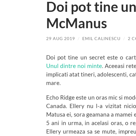
Doi pot tine u
McManus
29 AUG 2019
/
EMIL CALINESCU
/
2 
Doi pot tine un secret este o ca
Unul dintre noi minte
. Aceeasi ret
implicati atat tineri, adolescenti, ca
mare.
Echo Ridge este un oras mic si mode
Canada. Ellery nu l-a vizitat nici
Matusa ei, sora geamana a mamei ei
5 ani in urma, in acelasi oras, o r
Ellery urmeaza sa se mute, impreu