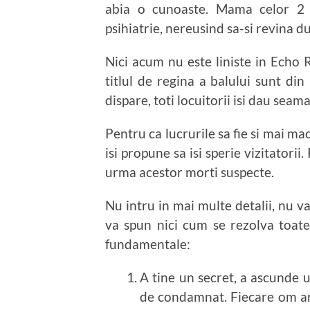
abia o cunoaste. Mama celor 2 
psihiatrie, nereusind sa-si revina d
Nici acum nu este liniste in Echo 
titlul de regina a balului sunt di
dispare, toti locuitorii isi dau seam
Pentru ca lucrurile sa fie si mai m
isi propune sa isi sperie vizitatorii
urma acestor morti suspecte.
Nu intru in mai multe detalii, nu v
va spun nici cum se rezolva toate 
fundamentale:
A tine un secret, a ascunde u
de condamnat. Fiecare om ar