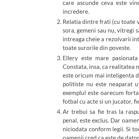
care ascunde ceva este vin
incredere.
Relatia dintre frati (cu toate v
sora, gemeni sau nu, vitregi s
intreaga cheie a rezolvarii intr
toate surorile din poveste.
Ellery este mare pasionata 
Constata, insa, ca realitatea n
este oricum mai inteligenta d
politiste nu este neaparat u
exemplul este oarecum fortat
fotbal cu acte si un jucator, f
Ar trebui sa fie tras la ras
penal, este exclus. Dar oamen
niciodata conform legii. Si t
oamenii cred ca este de datori