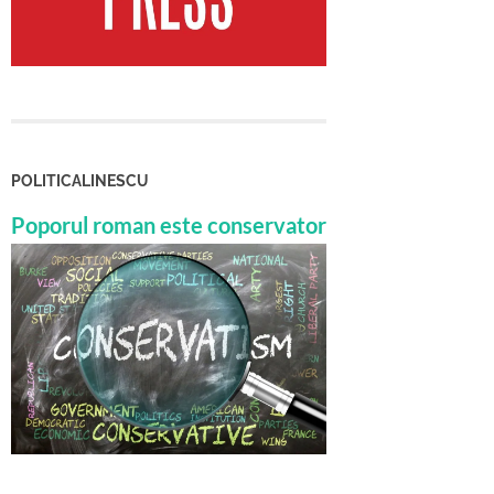
POLITICALINESCU
Poporul roman este conservator