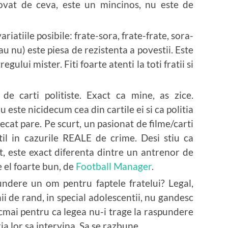
ovat de ceva, este un mincinos, nu este de
ariatiile posibile: frate-sora, frate-frate, sora-
au nu) este piesa de rezistenta a povestii. Este
egului mister. Fiti foarte atenti la toti fratii si
de carti politiste. Exact ca mine, as zice.
u este nicidecum cea din cartile ei si ca politia
ecat pare. Pe scurt, un pasionat de filme/carti
til in cazurile REALE de crime. Desi stiu ca
, este exact diferenta dintre un antrenor de
ie el foarte bun, de
Football Manager
.
pundere un om pentru faptele fratelui? Legal,
ii de rand, in special adolescentii, nu gandesc
ocmai pentru ca legea nu-i trage la raspundere
a lor sa intervina. Sa se razbune.