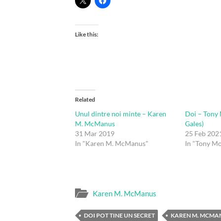
Like this:
Related
Unul dintre noi minte – Karen
Doi – Tony
M. McManus
Gales)
31 Mar 2019
25 Feb 202
In "Karen M. McManus"
In "Tony Mo
Karen M. McManus
DOI POT TINE UN SECRET
KAREN M. MCMA