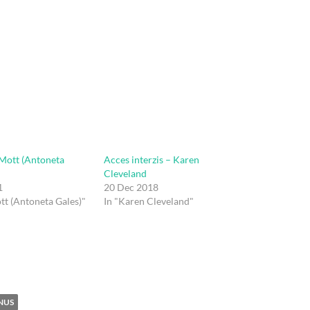
 Mott (Antoneta
Acces interzis – Karen
Cleveland
1
20 Dec 2018
tt (Antoneta Gales)"
In "Karen Cleveland"
NUS