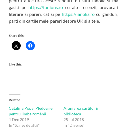
pentru a lectura aceste randuri. Eu sunt Ianolia si ma
gasiti pe
https://funions.ro
cu alte recenzii, provocari
literare si pareri, cat si pe
https://ianolia.ro
cu ganduri,
parti din cartile mele, pareri despre UK si altele.
Share this:
Like this:
Related
Catalina Popa: Pledoarie
Aranjarea cartilor in
pentru limba română
biblioteca
1 Dec 2019
25 Jul 2018
In "Scrise de altii"
In "Diverse"