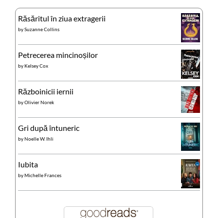
Răsăritul în ziua extragerii
by
Suzanne Collins
Petrecerea mincinoșilor
by
Kelsey Cox
Războinicii iernii
by
Olivier Norek
Gri după întuneric
by
Noelle W. Ihli
Iubita
by
Michelle Frances