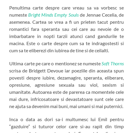
Penultima carte despre care vreau sa va vorbesc se
numeste
Bright Minds Empty Souls
de Jennae Cecelia, de
asemenea. Cartea se vrea a fi un prieten tacut pentru
romantici fara speranta sau cei care au nevoie de o
imbarbatare in nopti tarzii atunci cand gandurile te
macina. Este o carte despre cum sa te indragostesti si
cum sa te eliberezi din iubirea de tine si de ceilalti.
Ultima carte pe care o mentionez se numeste
Soft Thorns
scrisa de Bridgett Devoue iar poeziile din aceasta spun
povesti despre iubire, dezamagire, speranta, eliberare,
opresiune, agresiune sexuala sau viol, sexism si
umanitate. Autoarea este de parerea ca momentele cele
mai dure, infricosatoare si devastatoare sunt cele care
ne ajuta sa devenim mai buni, mai umani si mai puternici.
Inca o data as dori sa-i multumesc lui Emil pentru
“gazduire” si tuturor celor care si-au rapit din timp