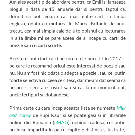
Am ales acest tip de abordare pentru ca Emil isi lanseaza
blogul in data de 15 ianuarie dar si pentru faptul ca,
dorind sa pot lectura cat mai multe carti in limba
engleza, odata cu mutarea in Marea Britanie de anul
trecut, cea mai simpla cale de a te obisnui cu lecturarea
in alta limba mi se pare aceea de a incepe cu carti de
poezie sau cu carti scurte.
Acestea sunt cinci carti pe care eu le-am citit in 2017 si
pe care le recomand oricui este interesat de poezie sau
nu. Nu am fost niciodata o adepta a poeziei, sau cel putin
foarte selectiva cu ceea ce citesc, dar mi-am dat seama ca
fiecare scriere are rostul sau si ca, la un moment dat,
unele tertipuri se dobandesc.
Prima carte cu care incep aceasta lista se numeste
Milk
and Honey
de Rupi Kaur si se poate gasi si in librariile
online din Romania (
eMAG
), nefiind tradusa, cel putin
nu inca. Impartita in patru capitole distincte, ilustrate,