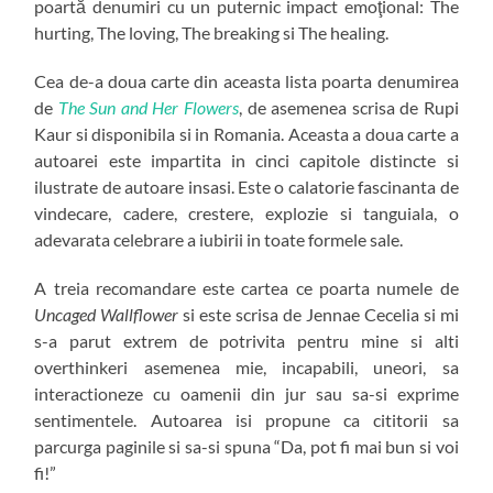
poartă denumiri cu un puternic impact emoţional: The
hurting, The loving, The breaking si The healing.
Cea de-a doua carte din aceasta lista poarta denumirea
de
The Sun and Her Flowers
, de asemenea scrisa de Rupi
Kaur si disponibila si in Romania. Aceasta a doua carte a
autoarei este impartita in cinci capitole distincte si
ilustrate de autoare insasi. Este o calatorie fascinanta de
vindecare, cadere, crestere, explozie si tanguiala, o
adevarata celebrare a iubirii in toate formele sale.
A treia recomandare este cartea ce poarta numele de
Uncaged Wallflower
si este scrisa de Jennae Cecelia si mi
s-a parut extrem de potrivita pentru mine si alti
overthinkeri asemenea mie, incapabili, uneori, sa
interactioneze cu oamenii din jur sau sa-si exprime
sentimentele. Autoarea isi propune ca cititorii sa
parcurga paginile si sa-si spuna “Da, pot fi mai bun si voi
fi!”