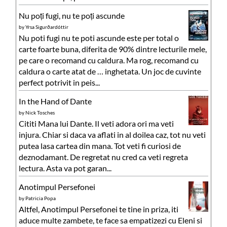
Nu poți fugi, nu te poți ascunde
by
Yrsa Sigurðardóttir
Nu poti fugi nu te poti ascunde este per total o
carte foarte buna, diferita de 90% dintre lecturile mele,
pe care o recomand cu caldura. Ma rog, recomand cu
caldura o carte atat de … inghetata. Un joc de cuvinte
perfect potrivit in peis...
In the Hand of Dante
by
Nick Tosches
Cititi Mana lui Dante. Il veti adora ori ma veti
injura. Chiar si daca va aflati in al doilea caz, tot nu veti
putea lasa cartea din mana. Tot veti fi curiosi de
deznodamant. De regretat nu cred ca veti regreta
lectura. Asta va pot garan...
Anotimpul Persefonei
by
Patricia Popa
Altfel, Anotimpul Persefonei te tine in priza, iti
aduce multe zambete, te face sa empatizezi cu Eleni si