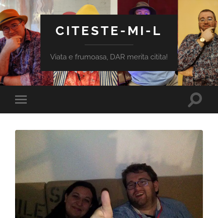
CITESTE-MI-L
Viata e frumoasa, DAR merita citita!
Toggle
Toggle
search
mobile
field
menu