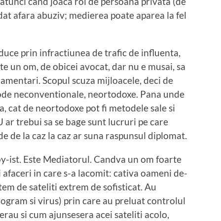
 atunci cand joaca rol de persoana privata (de
 dat afara abuziv; medierea poate aparea la fel
duce prin infractiunea de trafic de influenta,
ste un om, de obicei avocat, dar nu e musai, sa
lamentari. Scopul scuza mijloacele, deci de
tode neconventionale, neortodoxe. Pana unde
, cat de neortodoxe pot fi metodele sale si
ar trebui sa se bage sunt lucruri pe care
de de la caz la caz ar suna raspunsul diplomat.
by-ist. Este Mediatorul. Candva un om foarte
i afaceri in care s-a lacomit: cativa oameni de-
stem de sateliti extrem de sofisticat. Au
gram si virus) prin care au preluat controlul
i erau si cum ajunsesera acei sateliti acolo,