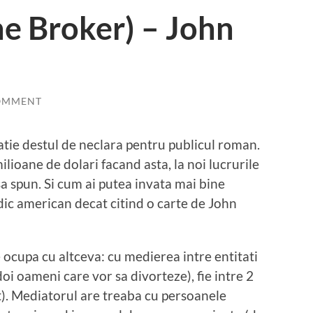
e Broker) – John
OMMENT
atie destul de neclara pentru publicul roman.
lioane de dolari facand asta, la noi lucrurile
 sa spun. Si cum ai putea invata mai bine
dic american decat citind o carte de John
e ocupa cu altceva: cu medierea intre entitati
(doi oameni care vor sa divorteze), fie intre 2
at). Mediatorul are treaba cu persoanele