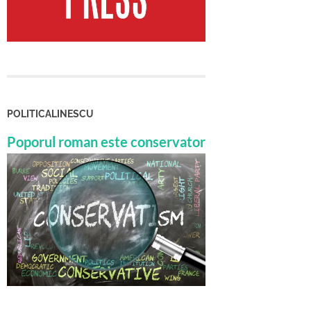
POLITICALINESCU
Poporul roman este conservator