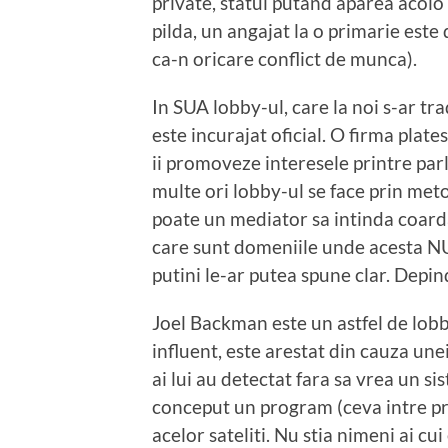
private, statul putand aparea acolo
pilda, un angajat la o primarie este
ca-n oricare conflict de munca).
In SUA lobby-ul, care la noi s-ar tra
este incurajat oficial. O firma plate
ii promoveze interesele printre par
multe ori lobby-ul se face prin me
poate un mediator sa intinda coarda
care sunt domeniile unde acesta NU 
putini le-ar putea spune clar. Depin
Joel Backman este un astfel de lob
influent, este arestat din cauza une
ai lui au detectat fara sa vrea un si
conceput un program (ceva intre pro
acelor sateliti. Nu stia nimeni ai cu