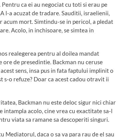
Pentru ca ei au negociat cu toti si erau pe
A l-a acuzat de tradare. Sauditii, israelienii,
 vor acum mort. Simtindu-se in pericol, a pledat
are. Acolo, in inchisoare, se simtea in
inos realegerea pentru al doilea mandat
ele ore de presedintie. Backman nu ceruse
acest sens, insa pus in fata faptului implinit o
ost s-o refuze? Doar ca acest cadou otravit ii
ritatea, Backman nu este deloc sigur nici chiar
 se intampla acolo, cine vrea cu exactitate sa-l
tru viata sa ramane sa descoperiti singuri.
cu Mediatorul, daca o sa va para rau de el sau