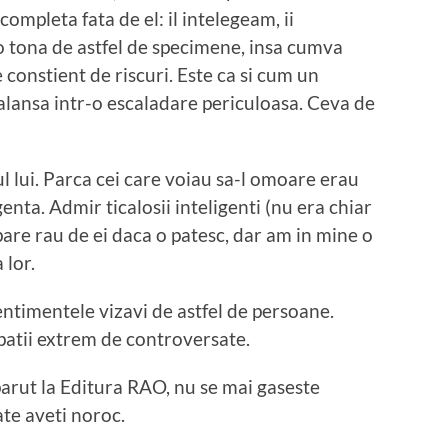
completa fata de el: il intelegeam, ii
 o tona de astfel de specimene, insa cumva
e constient de riscuri. Este ca si cum un
avalansa intr-o escaladare periculoasa. Ceva de
 lui. Parca cei care voiau sa-l omoare erau
ligenta. Admir ticalosii inteligenti (nu era chiar
pare rau de ei daca o patesc, dar am in mine o
 lor.
sentimentele vizavi de astfel de persoane.
atii extrem de controversate.
arut la Editura RAO, nu se mai gaseste
oate aveti noroc.