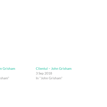
hn Grisham
Clientul – John Grisham
3 Sep 2018
isham"
In "John Grisham"