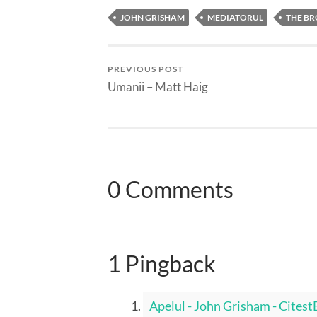
JOHN GRISHAM
MEDIATORUL
THE B
PREVIOUS POST
Umanii – Matt Haig
0 Comments
1 Pingback
Apelul - John Grisham - Cites