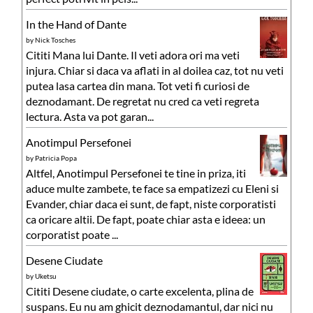
In the Hand of Dante
by
Nick Tosches
Cititi Mana lui Dante. Il veti adora ori ma veti
injura. Chiar si daca va aflati in al doilea caz, tot nu veti
putea lasa cartea din mana. Tot veti fi curiosi de
deznodamant. De regretat nu cred ca veti regreta
lectura. Asta va pot garan...
Anotimpul Persefonei
by
Patricia Popa
Altfel, Anotimpul Persefonei te tine in priza, iti
aduce multe zambete, te face sa empatizezi cu Eleni si
Evander, chiar daca ei sunt, de fapt, niste corporatisti
ca oricare altii. De fapt, poate chiar asta e ideea: un
corporatist poate ...
Desene Ciudate
by
Uketsu
Cititi Desene ciudate, o carte excelenta, plina de
suspans. Eu nu am ghicit deznodamantul, dar nici nu