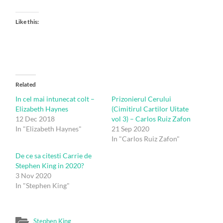
Like this:
Related
In cel mai intunecat colt –
Prizonierul Cerului
Elizabeth Haynes
(Cimitirul Cartilor Uitate
12 Dec 2018
vol 3) – Carlos Ruiz Zafon
In "Elizabeth Haynes"
21 Sep 2020
In "Carlos Ruiz Zafon"
De ce sa citesti Carrie de
Stephen King in 2020?
3 Nov 2020
In "Stephen King"
Stephen King