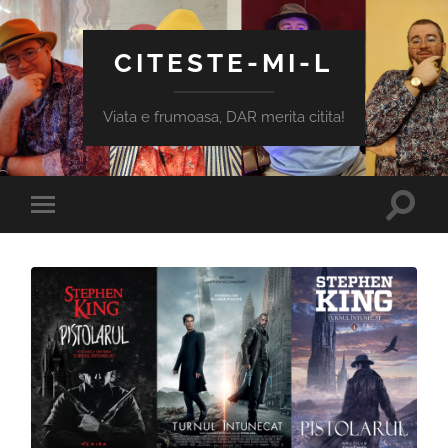
CITESTE-MI-L
Viata e frumoasa, DAR merita citita!
Toggle
Toggle
search
mobile
field
menu