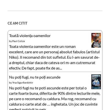
CE AM CITIT
Toată violența oamenilor
by
Paul Colize
Toata violenta oamenilor este un roman
excelent, care are un personaj absolut fabulos (artistul
Niko). Il recomand din tot sufletul. Eu l-am savurat de-
a dreptul, chiar daca de cateva ori m-am cutremurat
efectiv. De fapt, poate fix de as...
Nu poți fugi, nu te poți ascunde
by
Yrsa Sigurðardóttir
Nu poti fugi nu te poti ascunde este per total o
carte foarte buna, diferita de 90% dintre lecturile mele,
pe care o recomand cu caldura. Ma rog, recomand cu
caldura o carte atat de … inghetata. Un joc de cuvinte
perfect potrivit in peis...