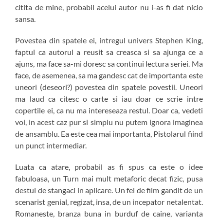
citita de mine, probabil acelui autor nu i-as fi dat nicio
sansa.
Povestea din spatele ei, intregul univers Stephen King,
faptul ca autorul a reusit sa creasca si sa ajunga ce a
ajuns, ma face sa-mi doresc sa continui lectura seriei. Ma
face, de asemenea, sa ma gandesc cat de importanta este
uneori (deseori?) povestea din spatele povestii. Uneori
ma laud ca citesc o carte si iau doar ce scrie intre
copertile ei, ca nu ma intereseaza restul. Doar ca, vedeti
voi, in acest caz pur si simplu nu putem ignora imaginea
de ansamblu. Ea este cea mai importanta, Pistolarul fiind
un punct intermediar.
Luata ca atare, probabil as fi spus ca este o idee
fabuloasa, un Turn mai mult metaforic decat fizic, pusa
destul de stangaci in aplicare. Un fel de film gandit de un
scenarist genial, regizat, insa, de un incepator netalentat.
Romaneste, branza buna in burduf de caine, varianta