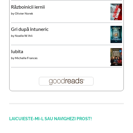
Războinicii iernii
by
Olivier Norek
Gri după întuneric
by
Noelle W. Ihli
Iubita
by
Michelle Frances
LAICUIESTE-MI-L SAU NAVIGHEZI PROST!