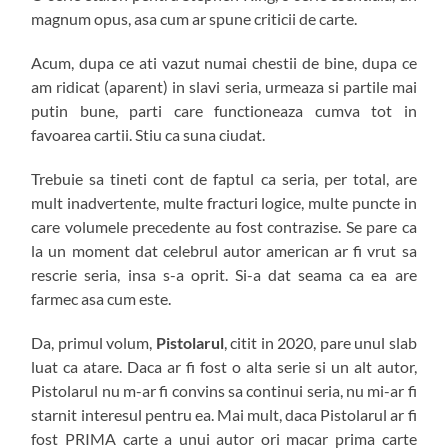
magnum opus, asa cum ar spune criticii de carte.
Acum, dupa ce ati vazut numai chestii de bine, dupa ce
am ridicat (aparent) in slavi seria, urmeaza si partile mai
putin bune, parti care functioneaza cumva tot in
favoarea cartii. Stiu ca suna ciudat.
Trebuie sa tineti cont de faptul ca seria, per total, are
mult inadvertente, multe fracturi logice, multe puncte in
care volumele precedente au fost contrazise. Se pare ca
la un moment dat celebrul autor american ar fi vrut sa
rescrie seria, insa s-a oprit. Si-a dat seama ca ea are
farmec asa cum este.
Da, primul volum,
Pistolarul
, citit in 2020, pare unul slab
luat ca atare. Daca ar fi fost o alta serie si un alt autor,
Pistolarul nu m-ar fi convins sa continui seria, nu mi-ar fi
starnit interesul pentru ea. Mai mult, daca Pistolarul ar fi
fost PRIMA carte a unui autor ori macar prima carte