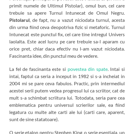
primit numele de Ultimul Pistolar), omul bun, cel care
trebuie sa apere Turnul Intunecat de Omul Negru.
Pistolarul
, de fapt, nu a vazut niciodata turnul, acesta
din urma fiind ceva deopotriva fizic si metaforic. Turnul
Intunecat este punctul fix, cel care tine intregul Univers
laolalta. Este acel lucru pe care trebuie sa-l aparam cu
orice pret, chiar daca efectiv nu l-am vazut niciodata.
Fascinanta idee, din punctul meu de vedere.
La fel de fascinanta este si
povestea din spate
. Intai si
intai, faptul ca seria a inceput in 1982 si s-a incheiat in
2004 mi se pare ceva fabulos. Practic, prin intermediul
acestei serii putem vedea progresul lui ca scriitor, cat de
mult s-a schimbat scriitura lui. Totodata, seria pare cea
emblematica pentru universul scrierilor sale, ea fiind
legatura cu multe alte carti ale lui (carti care, aparent,
sunt de sine statatoare).
O serie etalon pentru Stephen King, o serie esentiala, un