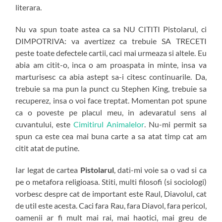
literara.
Nu va spun toate astea ca sa NU CITITI Pistolarul, ci
DIMPOTRIVA: va avertizez ca trebuie SA TRECETI
peste toate defectele cartii, caci mai urmeaza si altele. Eu
abia am citit-o, inca o am proaspata in minte, insa va
marturisesc ca abia astept sa-i citesc continuarile. Da,
trebuie sa ma pun la punct cu Stephen King, trebuie sa
recuperez, insa o voi face treptat. Momentan pot spune
ca o poveste pe placul meu, in adevaratul sens al
cuvantului, este
Cimitirul Animalelor
. Nu-mi permit sa
spun ca este cea mai buna carte a sa atat timp cat am
citit atat de putine.
Iar legat de cartea
Pistolarul
, dati-mi voie sa o vad si ca
pe o metafora religioasa. Stiti, multi filosofi (si sociologi)
vorbesc despre cat de important este Raul, Diavolul, cat
de util este acesta. Caci fara Rau, fara Diavol, fara pericol,
oamenii ar fi mult mai rai, mai haotici, mai greu de