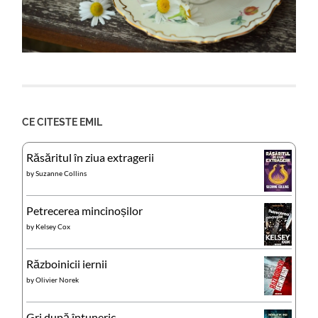
CE CITESTE EMIL
Răsăritul în ziua extragerii
by
Suzanne Collins
Petrecerea mincinoșilor
by
Kelsey Cox
Războinicii iernii
by
Olivier Norek
Gri după întuneric