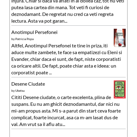
injura. Chiar si daca va aflati in al doilea caz, tot nu veti
putea lasa cartea din mana. Tot veti fi curiosi de
deznodamant. De regretat nu cred ca veti regreta
lectura. Asta va pot garan...
Anotimpul Persefonei
by
Patricia Popa
Altfel, Anotimpul Persefonei te tine in priza, iti
aduce multe zambete, te face sa empatizezi cu Eleni si
Evander, chiar daca ei sunt, de fapt, niste corporatisti
ca oricare altii. De fapt, poate chiar asta e ideea: un
corporatist poate ...
Desene Ciudate
by
Uketsu
Cititi Desene ciudate, o carte excelenta, plina de
suspans. Eu nu am ghicit deznodamantul, dar nici nu
mi-am propus asta. Mi s-a parut din start ceva foarte
complicat, foarte incurcat, asa ca m-am lasat dus de
val. Am vrut sa il aflu atu...