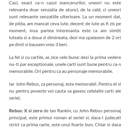
Caci, exact ca-n cazul mancarurilor, uneori nu este
relevanta doar senzatia de atunci, de la cald, ci uneori
sunt relevante senzatiile ulterioare. La un moment dat,
de pilda, am mancat ceva iute, decent de iute as fi zis pe
moment, insa partea interesanta este ca am simtit
iuteala si a doua zi dimineata, desi ma spalasem de 2 ori
pe dinti si bausem vreo 3 beri.
La fel si cu cartile, as zice cele bune: desi la prima vedere
nu-ti par exceptionale, unele carti sunt bune pentru ca-s
memorabile. Ori pentru ca au personaje memorabile.
Iar John Rebus, ca personaj, este memorabil. Pentru el si
nu pentru poveste voi cauta sa gasesc celelalte carti ale
seriei.
Rebus: X si zero
de Ian Rankin, cu John Rebus personaj
principal, este primul roman al seriei si, daca-l judecati
strict ca prima carte, este unul foarte bun. Chiar si daca