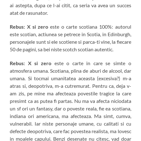
ai astepta, dupa ce l-ai citit, ca seria va avea un succes
atat de rasunator.
Rebus: X si zero
este o carte scotiana 100%: autorul
este scotian, actiunea se petrece in Scotia, in Edinburgh,
personajele sunt si ele scotiene si parca-ti vine, la fiecare
50 de pagini, sa bei niste scotch scotian autentic.
Rebus: X si zero
este o carte in care se simte o
atmosfera umana. Scotiana, plina de aburi de alcool, dar
umana. Si tocmai umanitatea aceasta (excesiva?) m-a
atras si, deopotriva, m-a cutremurat. Pentru ca, deja v-
am zis, pe mine ma afecteaza povestile tragice la care
presimt ca as putea fi partas. Nu ma va afecta niciodata
un sf ori un fantasy, dar o poveste reala, fie ea scotiana,
indiana ori americana, ma afecteaza. Ma simt, cumva,
vulnerabil. Iar niste personaje umane, cu calitati si cu
defecte deopotriva, care fac povestea realista, ma lovesc
in moalele capului. Benzi desenate nu citesc, vad doar