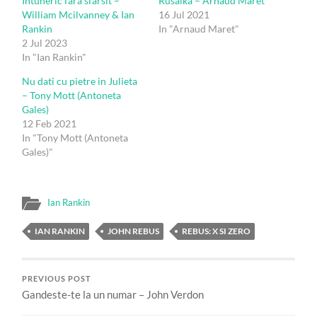
Intuneric fara sfarsit –
Rusalka – Arnaud Maret
William Mcilvanney & Ian
16 Jul 2021
Rankin
In "Arnaud Maret"
2 Jul 2023
In "Ian Rankin"
Nu dati cu pietre in Julieta
– Tony Mott (Antoneta
Gales)
12 Feb 2021
In "Tony Mott (Antoneta
Gales)"
Ian Rankin
IAN RANKIN
JOHN REBUS
REBUS: X SI ZERO
PREVIOUS POST
Gandeste-te la un numar – John Verdon