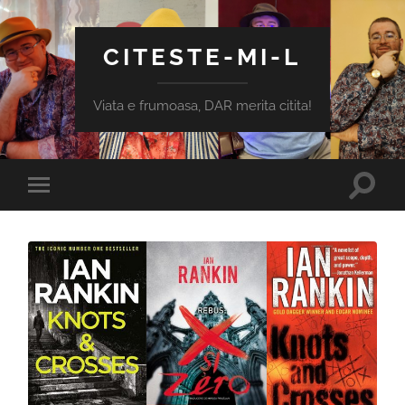
CITESTE-MI-L
Viata e frumoasa, DAR merita citita!
Toggle
Toggle
search
mobile
field
menu