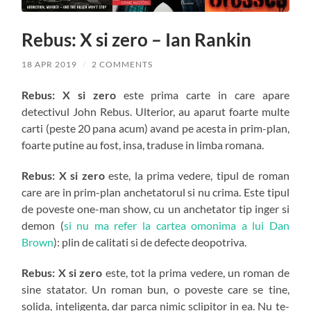
Rebus: X si zero – Ian Rankin
18 APR 2019
/
2 COMMENTS
Rebus: X si zero
este prima carte in care apare
detectivul John Rebus. Ulterior, au aparut foarte multe
carti (peste 20 pana acum) avand pe acesta in prim-plan,
foarte putine au fost, insa, traduse in limba romana.
Rebus: X si zero
este, la prima vedere, tipul de roman
care are in prim-plan anchetatorul si nu crima. Este tipul
de poveste one-man show, cu un anchetator tip inger si
demon (
si nu ma refer la cartea omonima a lui Dan
Brown
): plin de calitati si de defecte deopotriva.
Rebus: X si zero
este, tot la prima vedere, un roman de
sine statator. Un roman bun, o poveste care se tine,
solida, inteligenta, dar parca nimic sclipitor in ea. Nu te-