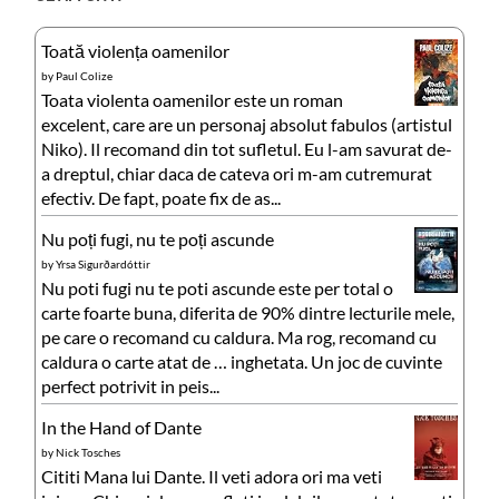
Toată violența oamenilor
by
Paul Colize
Toata violenta oamenilor este un roman
excelent, care are un personaj absolut fabulos (artistul
Niko). Il recomand din tot sufletul. Eu l-am savurat de-
a dreptul, chiar daca de cateva ori m-am cutremurat
efectiv. De fapt, poate fix de as...
Nu poți fugi, nu te poți ascunde
by
Yrsa Sigurðardóttir
Nu poti fugi nu te poti ascunde este per total o
carte foarte buna, diferita de 90% dintre lecturile mele,
pe care o recomand cu caldura. Ma rog, recomand cu
caldura o carte atat de … inghetata. Un joc de cuvinte
perfect potrivit in peis...
In the Hand of Dante
by
Nick Tosches
Cititi Mana lui Dante. Il veti adora ori ma veti