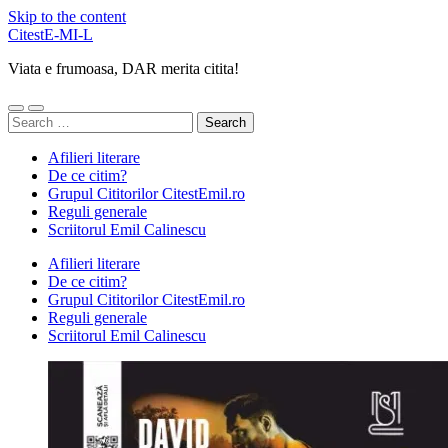
Skip to the content
CitestE-MI-L
Viata e frumoasa, DAR merita citita!
Toggle
Toggle
Search
mobile
search
for:
menu
field
Afilieri literare
De ce citim?
Grupul Cititorilor CitestEmil.ro
Reguli generale
Scriitorul Emil Calinescu
Afilieri literare
De ce citim?
Grupul Cititorilor CitestEmil.ro
Reguli generale
Scriitorul Emil Calinescu