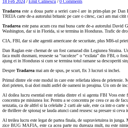
18 Feb 2024
/
Emil Calinescu
/
0 Comments
Tradarea
este a doua parte a seriei care-l are in prim-plan pe Dan
TREIA carte de-a autorului britanic pe care o citesc, caci am mai citit 
Tradarea
este pana acum cea mai buna carte de-a autorului David Gil
Washington, dar si in Florida, si se termina in Honduras. Trafic de drog
CIA, FBI, dar si alte agentii americane de securitate, plus MI6-ul priet
Dan Raglan este chemat de un fost camarad din Legiunea Straina. Un a
faca multi dusmani, reuseste sa “racoleze” o “exilata” din FBI, o fos
ajung ei in Honduras si cum se termina totul ramane sa descoperiti sin
Despre
Tradarea
mai am de spus, pe scurt, fix 3 lucruri si inchei.
Primul dintre ele este modul in care este reliefata ideea de prietenie. 
dori prieten, ti-ai dori multi astfel de oameni in preajma. Un om de i
Al doilea lucru esential este relatia dintre el si agenta FBI Voss este
concentra pe misiunea lor. Pentru a se concentra pe ceea ce au de fac
senzatia, ca de altfel si la celelalte 2 carti ale sale, este ca intr-o car
de thrillere de spionaj se lauda atunci cand reusesc sa presare si ceva i
Al treilea lucru este legat de partea finala, de supravietuirea in jung
zice BUG MAFIA, este ca acea parte nu dureaza mult, nu este nimic t