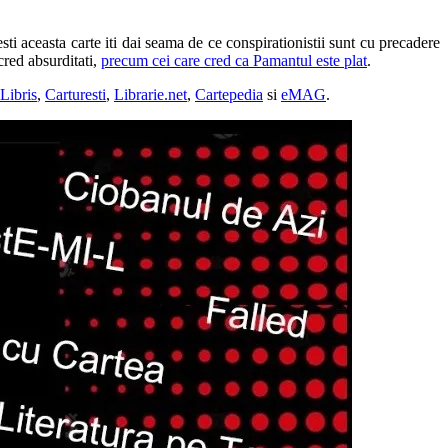
esti aceasta carte iti dai seama de ce conspirationistii sunt cu precadere
 cred absurditati,
precum cei care cred ca Pamantul este plat
.
Libris
,
Carturesti
,
Librarie.net
,
Cartepedia
si
eMAG
.