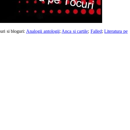
ri si bloguri:
Analogii antologii
;
Anca si cartile
;
Falled
;
Literatura pe