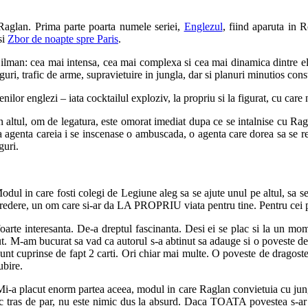
 Raglan. Prima parte poarta numele seriei,
Englezul
, fiind aparuta in
si
Zbor de noapte spre Paris
.
man: cea mai intensa, cea mai complexa si cea mai dinamica dintre ele
uri, trafic de arme, supravietuire in jungla, dar si planuri minutios cons
enilor englezi – iata cocktailul exploziv, la propriu si la figurat, cu ca
ltul, om de legatura, este omorat imediat dupa ce se intalnise cu Rag
ta agenta careia i se inscenase o ambuscada, o agenta care dorea sa se 
guri.
Modul in care fosti colegi de Legiune aleg sa se ajute unul pe altul, sa se
ncredere, un om care si-ar da LA PROPRIU viata pentru tine. Pentru cei p
 foarte interesanta. De-a dreptul fascinanta. Desi ei se plac si la un mom
ut. M-am bucurat sa vad ca autorul s-a abtinut sa adauge si o poveste d
te sunt cuprinse de fapt 2 carti. Ori chiar mai multe. O poveste de dragoste
ubire.
a. Mi-a placut enorm partea aceea, modul in care Raglan convietuia cu jung
ras de par, nu este nimic dus la absurd. Daca TOATA povestea s-ar fi d