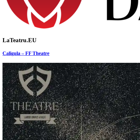
LaTeatru.EU
Caligula – FF Theatre