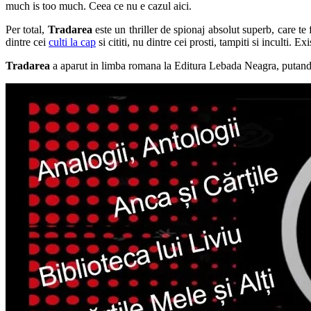
much is too much. Ceea ce nu e cazul aici.
Per total,
Tradarea
este un thriller de spionaj absolut superb, care te 
dintre cei
culti la cap
si cititi, nu dintre cei prosti, tampiti si inculti. 
Tradarea
a aparut in limba romana la Editura Lebada Neagra, putand f