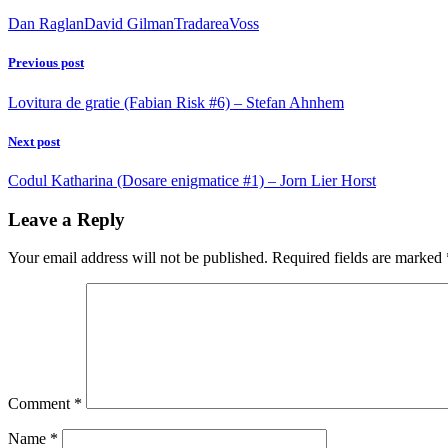
Dan Raglan
David Gilman
Tradarea
Voss
Previous post
Lovitura de gratie (Fabian Risk #6) – Stefan Ahnhem
Next post
Codul Katharina (Dosare enigmatice #1) – Jorn Lier Horst
Leave a Reply
Your email address will not be published.
Required fields are marked
Comment
*
Name
*