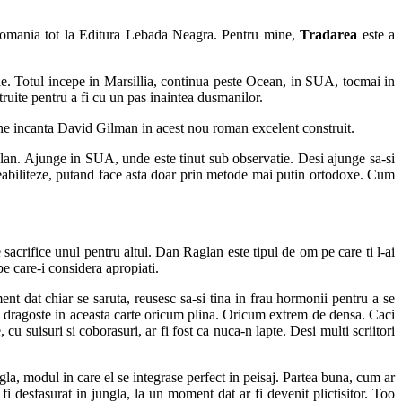
 Romania tot la Editura Lebada Neagra. Pentru mine,
Tradarea
este a
. Totul incepe in Marsillia, continua peste Ocean, in SUA, tocmai in
truite pentru a fi cu un pas inaintea dusmanilor.
re ne incanta David Gilman in acest nou roman excelent construit.
lan. Ajunge in SUA, unde este tinut sub observatie. Desi ajunge sa-si
reabiliteze, putand face asta doar prin metode mai putin ortodoxe. Cum
 sacrifice unul pentru altul. Dan Raglan este tipul de om pe care ti l-ai
e care-i considera apropiati.
ent dat chiar se saruta, reusesc sa-si tina in frau hormonii pentru a se
e dragoste in aceasta carte oricum plina. Oricum extrem de densa. Caci
, cu suisuri si coborasuri, ar fi fost ca nuca-n lapte. Desi multi scriitori
la, modul in care el se integrase perfect in peisaj. Partea buna, cum ar
esfasurat in jungla, la un moment dat ar fi devenit plictisitor. Too