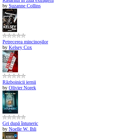
Răsăritul în ziua extragerii
by
Suzanne Collins
Petrecerea mincinoșilor
by
Kelsey Cox
Războinicii iernii
by
Olivier Norek
Gri după întuneric
by
Noelle W. Ihli