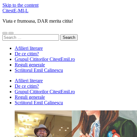
Skip to the content
CitestE-MI-L
Viata e frumoasa, DAR merita citita!
Toggle
Toggle
Search
mobile
search
for:
menu
field
Afilieri literare
De ce citim?
Grupul Cititorilor CitestEmil.ro
Reguli generale
Scriitorul Emil Calinescu
Afilieri literare
De ce citim?
Grupul Cititorilor CitestEmil.ro
Reguli generale
Scriitorul Emil Calinescu