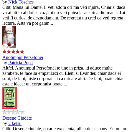
by
Nick Tosches
Cititi Mana lui Dante. Il veti adora ori ma veti injura. Chiar si daca
va aflati in al doilea caz, tot nu veti putea lasa cartea din mana. Tot
veti fi curiosi de deznodamant. De regretat nu cred ca veti regreta
lectura. Asta va pot garan...
Anotimpul Persefonei
by
Patricia Popa
Altfel, Anotimpul Persefonei te tine in priza, iti aduce multe
zambete, te face sa empatizezi cu Eleni si Evander, chiar daca ei
sunt, de fapt, niste corporatisti ca oricare altii. De fapt, poate chiar
asta e ideea: un corporatist poate ...
Desene Ciudate
by
Uketsu
Cititi Desene ciudate, o carte excelenta, plina de suspans. Eu nu am