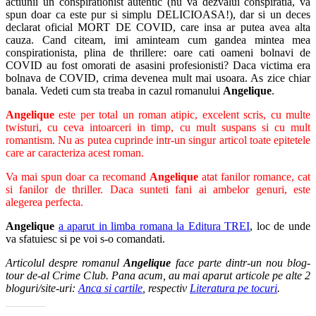
actiunii un conspirationist autentic (nu va dezvalui conspiratia, va
spun doar ca este pur si simplu DELICIOASA!), dar si un deces
declarat oficial MORT DE COVID, care insa ar putea avea alta
cauza. Cand citeam, imi aminteam cum gandea mintea mea
conspirationista, plina de thrillere: oare cati oameni bolnavi de
COVID au fost omorati de asasini profesionisti? Daca victima era
bolnava de COVID, crima devenea mult mai usoara. As zice chiar
banala. Vedeti cum sta treaba in cazul romanului
Angelique
.
Angelique
este per total un roman atipic, excelent scris, cu multe
twisturi, cu ceva intoarceri in timp, cu mult suspans si cu mult
romantism. Nu as putea cuprinde intr-un singur articol toate epitetele
care ar caracteriza acest roman.
Va mai spun doar ca recomand
Angelique
atat fanilor romance, cat
si fanilor de thriller. Daca sunteti fani ai ambelor genuri, este
alegerea perfecta.
Angelique
a aparut in limba romana la Editura TREI
, loc de unde
va sfatuiesc si pe voi s-o comandati.
Articolul despre romanul
Angelique
face parte dintr-un nou blog-
tour de-al Crime Club. Pana acum, au mai aparut articole pe alte 2
bloguri/site-uri:
Anca si cartile
, respectiv
Literatura pe tocuri
.