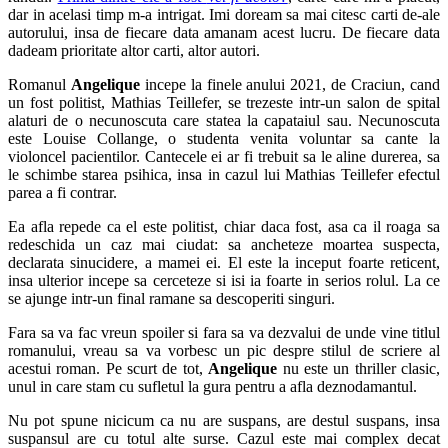
dar in acelasi timp m-a intrigat. Imi doream sa mai citesc carti de-ale
autorului, insa de fiecare data amanam acest lucru. De fiecare data
dadeam prioritate altor carti, altor autori.
Romanul
Angelique
incepe la finele anului 2021, de Craciun, cand
un fost politist, Mathias Teillefer, se trezeste intr-un salon de spital
alaturi de o necunoscuta care statea la capataiul sau. Necunoscuta
este Louise Collange, o studenta venita voluntar sa cante la
violoncel pacientilor. Cantecele ei ar fi trebuit sa le aline durerea, sa
le schimbe starea psihica, insa in cazul lui Mathias Teillefer efectul
parea a fi contrar.
Ea afla repede ca el este politist, chiar daca fost, asa ca il roaga sa
redeschida un caz mai ciudat: sa ancheteze moartea suspecta,
declarata sinucidere, a mamei ei. El este la inceput foarte reticent,
insa ulterior incepe sa cerceteze si isi ia foarte in serios rolul. La ce
se ajunge intr-un final ramane sa descoperiti singuri.
Fara sa va fac vreun spoiler si fara sa va dezvalui de unde vine titlul
romanului, vreau sa va vorbesc un pic despre stilul de scriere al
acestui roman. Pe scurt de tot,
Angelique
nu este un thriller clasic,
unul in care stam cu sufletul la gura pentru a afla deznodamantul.
Nu pot spune nicicum ca nu are suspans, are destul suspans, insa
suspansul are cu totul alte surse. Cazul este mai complex decat