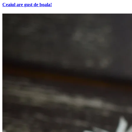
Ceaiul are gust de boala!