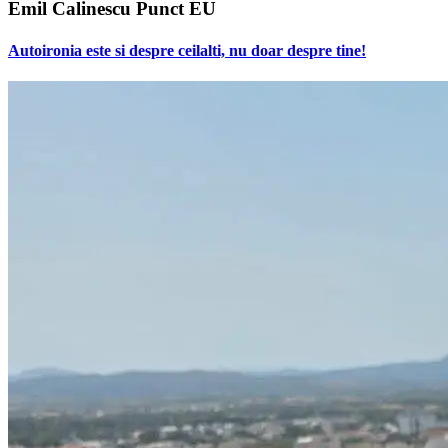
Emil Calinescu Punct EU
Autoironia este si despre ceilalti, nu doar despre tine!