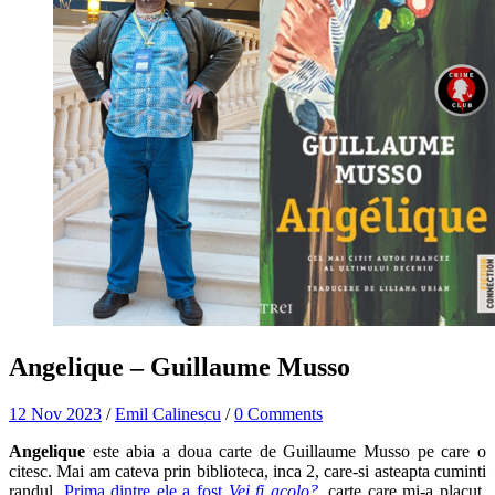
Angelique – Guillaume Musso
12 Nov 2023
/
Emil Calinescu
/
0 Comments
Angelique
este abia a doua carte de Guillaume Musso pe care o
citesc. Mai am cateva prin biblioteca, inca 2, care-si asteapta cuminti
randul.
Prima dintre ele a fost
Vei fi acolo?
, carte care mi-a placut,