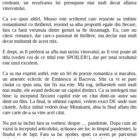
credeam, iar rezolvarea lui presupune mai mult decat aflarea
vinovatului.
Ca s-o spun altfel, Musso este scriitorul care reuseste sa imbine
romantismul cu thrillerul, reusind sa aiba proportii egale din fiecare,
fara ca fanii vreunuia dintre genuri sa fie dezamagit. Eu, care nu
citesc romance, dar care-s pasionat de thrillere, ma declar mai mult
decat multumit de acest mix.
E drept, as fi preferat sa aflu mai tarziu vinovatul, as fi vrut poate alt
titlu (vedeti voi de ce titlul este SPOILER!), dar per total rezultatul
este unul excelent.
Ca sa ma exprim astfel, este un fel de poezie romantica si macabra,
un amestec eclectic de Eminescu si Bacovia. Stiu ca vi se pare
ciudat ca spun asta, dar fix asa este. Ma rog, influentele sunt mult
mai multe, ele avand dedicate un capitol distinct. Ca sa intelegeti mai
bine: la inceputul fiecarui capitol este un citat dintr-un autor sau
dintr-un film. La final, in ultimul capitol, vedem exact DE unde sunt
citatele. Adica initial vedem doar Murakami, abia la final aflam din
care carte de-a sa vine acel citat.
Nu pot sa inchei fara sa vorbesc despre … pandemie. Dupa cum ati
vazut la inceputul articolului, actiunea are loc in timpul pandemiei, la
finalul ei de fapt. Fara sa fac spoiler, spun ca avem pe parcursul