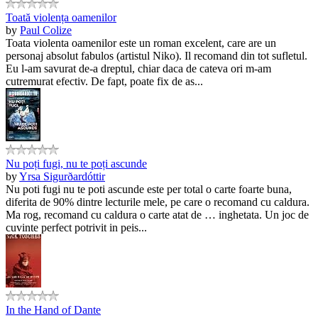
Toată violența oamenilor
by
Paul Colize
Toata violenta oamenilor este un roman excelent, care are un
personaj absolut fabulos (artistul Niko). Il recomand din tot sufletul.
Eu l-am savurat de-a dreptul, chiar daca de cateva ori m-am
cutremurat efectiv. De fapt, poate fix de as...
Nu poți fugi, nu te poți ascunde
by
Yrsa Sigurðardóttir
Nu poti fugi nu te poti ascunde este per total o carte foarte buna,
diferita de 90% dintre lecturile mele, pe care o recomand cu caldura.
Ma rog, recomand cu caldura o carte atat de … inghetata. Un joc de
cuvinte perfect potrivit in peis...
In the Hand of Dante