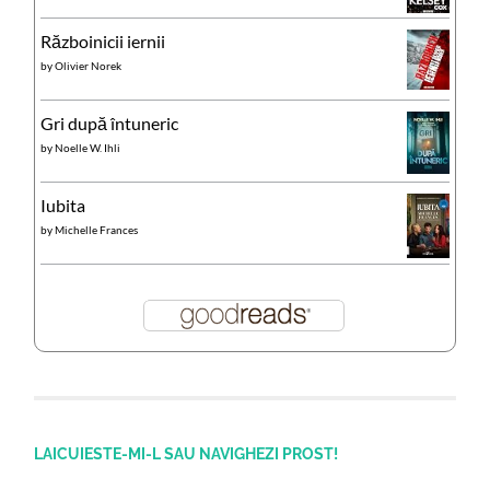
Războinicii iernii
by
Olivier Norek
Gri după întuneric
by
Noelle W. Ihli
Iubita
by
Michelle Frances
LAICUIESTE-MI-L SAU NAVIGHEZI PROST!