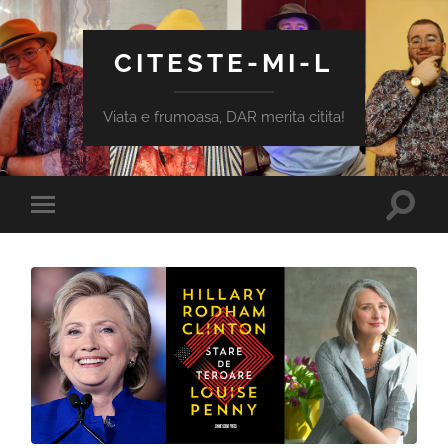
CITESTE-MI-L
Viata e frumoasa, DAR merita citita!
Toggle
Toggle
search
mobile
field
menu