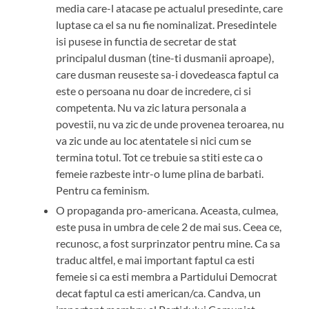
media care-l atacase pe actualul presedinte, care
luptase ca el sa nu fie nominalizat. Presedintele
isi pusese in functia de secretar de stat
principalul dusman (tine-ti dusmanii aproape),
care dusman reuseste sa-i dovedeasca faptul ca
este o persoana nu doar de incredere, ci si
competenta. Nu va zic latura personala a
povestii, nu va zic de unde provenea teroarea, nu
va zic unde au loc atentatele si nici cum se
termina totul. Tot ce trebuie sa stiti este ca o
femeie razbeste intr-o lume plina de barbati.
Pentru ca feminism.
O propaganda pro-americana. Aceasta, culmea,
este pusa in umbra de cele 2 de mai sus. Ceea ce,
recunosc, a fost surprinzator pentru mine. Ca sa
traduc altfel, e mai important faptul ca esti
femeie si ca esti membra a Partidului Democrat
decat faptul ca esti american/ca. Candva, un