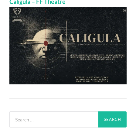
Caligula – FF Theatre
Search
for: