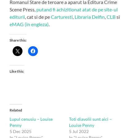
Romanul Stare de teroare a aparut la Editura Crime
Scene Press,
putand fi achizitionat atat de pe site-ul
editurii
, cat si de pe
Carturesti
,
Libraria Delfin
,
CLB
si
eMAG (in engleza)
.
Share this:
Like this:
Related
Lupul cenusiu – Louise
Toti diavolii sunt aici –
Penny
Louise Penny
5 Dec 2025
5 Jul 2022
In "Louise Penny"
In "Louise Penny"