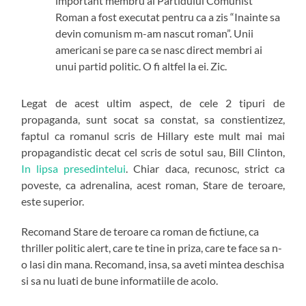
important membru al Partidului Comunist
Roman a fost executat pentru ca a zis “Inainte sa
devin comunism m-am nascut roman”. Unii
americani se pare ca se nasc direct membri ai
unui partid politic. O fi altfel la ei. Zic.
Legat de acest ultim aspect, de cele 2 tipuri de
propaganda, sunt socat sa constat, sa constientizez,
faptul ca romanul scris de Hillary este mult mai mai
propagandistic decat cel scris de sotul sau, Bill Clinton,
In lipsa presedintelui
. Chiar daca, recunosc, strict ca
poveste, ca adrenalina, acest roman, Stare de teroare,
este superior.
Recomand Stare de teroare ca roman de fictiune, ca
thriller politic alert, care te tine in priza, care te face sa n-
o lasi din mana. Recomand, insa, sa aveti mintea deschisa
si sa nu luati de bune informatiile de acolo.