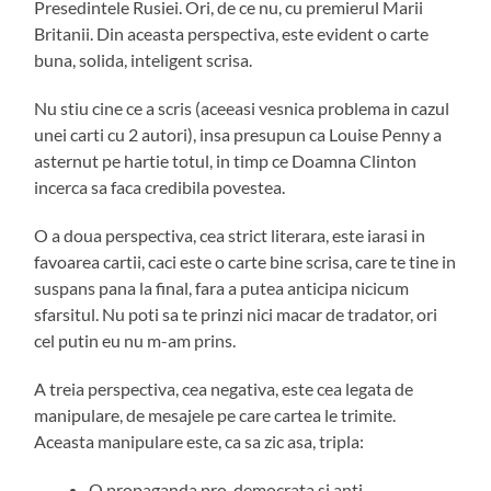
Presedintele Rusiei. Ori, de ce nu, cu premierul Marii
Britanii. Din aceasta perspectiva, este evident o carte
buna, solida, inteligent scrisa.
Nu stiu cine ce a scris (aceeasi vesnica problema in cazul
unei carti cu 2 autori), insa presupun ca Louise Penny a
asternut pe hartie totul, in timp ce Doamna Clinton
incerca sa faca credibila povestea.
O a doua perspectiva, cea strict literara, este iarasi in
favoarea cartii, caci este o carte bine scrisa, care te tine in
suspans pana la final, fara a putea anticipa nicicum
sfarsitul. Nu poti sa te prinzi nici macar de tradator, ori
cel putin eu nu m-am prins.
A treia perspectiva, cea negativa, este cea legata de
manipulare, de mesajele pe care cartea le trimite.
Aceasta manipulare este, ca sa zic asa, tripla:
O propaganda pro-democrata si anti-