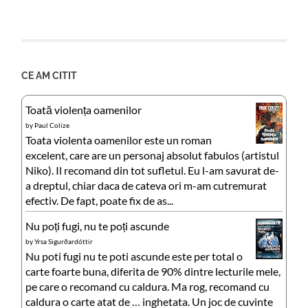
CE AM CITIT
Toată violența oamenilor
by
Paul Colize
Toata violenta oamenilor este un roman
excelent, care are un personaj absolut fabulos (artistul
Niko). Il recomand din tot sufletul. Eu l-am savurat de-
a dreptul, chiar daca de cateva ori m-am cutremurat
efectiv. De fapt, poate fix de as...
Nu poți fugi, nu te poți ascunde
by
Yrsa Sigurðardóttir
Nu poti fugi nu te poti ascunde este per total o
carte foarte buna, diferita de 90% dintre lecturile mele,
pe care o recomand cu caldura. Ma rog, recomand cu
caldura o carte atat de … inghetata. Un joc de cuvinte