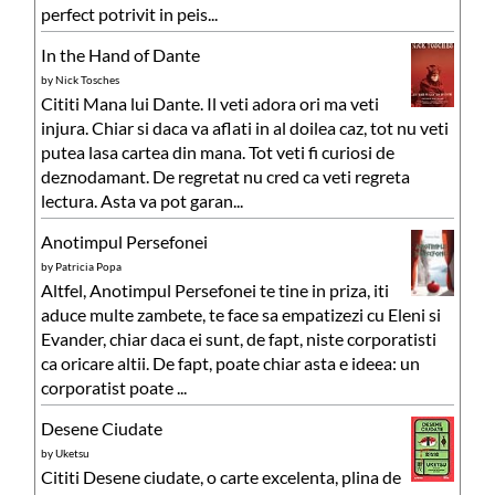
perfect potrivit in peis...
In the Hand of Dante
by
Nick Tosches
Cititi Mana lui Dante. Il veti adora ori ma veti
injura. Chiar si daca va aflati in al doilea caz, tot nu veti
putea lasa cartea din mana. Tot veti fi curiosi de
deznodamant. De regretat nu cred ca veti regreta
lectura. Asta va pot garan...
Anotimpul Persefonei
by
Patricia Popa
Altfel, Anotimpul Persefonei te tine in priza, iti
aduce multe zambete, te face sa empatizezi cu Eleni si
Evander, chiar daca ei sunt, de fapt, niste corporatisti
ca oricare altii. De fapt, poate chiar asta e ideea: un
corporatist poate ...
Desene Ciudate
by
Uketsu
Cititi Desene ciudate, o carte excelenta, plina de