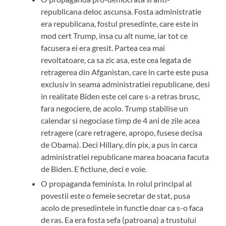
republicana deloc ascunsa. Fosta administratie
era republicana, fostul presedinte, care este in
mod cert Trump, insa cu alt nume, iar tot ce
facusera ei era gresit. Partea cea mai
revoltatoare, ca sa zic asa, este cea legata de
retragerea din Afganistan, care in carte este pusa
exclusiv in seama administratiei republicane, desi
in realitate Biden este cel care s-a retras brusc,
fara negociere, de acolo. Trump stabilise un
calendar si negociase timp de 4 ani de zile acea
retragere (care retragere, apropo, fusese decisa
de Obama). Deci Hillary, din pix, a pus in carca
administratiei republicane marea boacana facuta
de Biden. E fictiune, deci e voie.
O propaganda feminista. In rolul principal al
povestii este o femeie secretar de stat, pusa
acolo de presedintele in functie doar ca s-o faca
de ras. Ea era fosta sefa (patroana) a trustului