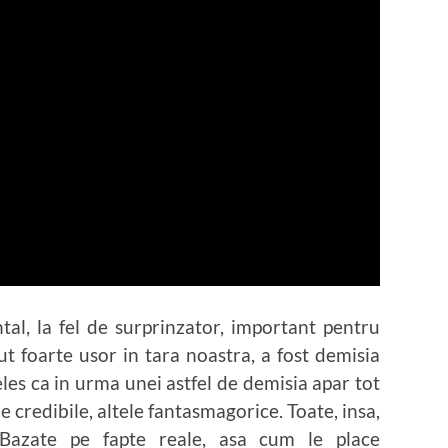
al, la fel de surprinzator, important pentru
ut foarte usor in tara noastra, a fost demisia
eles ca in urma unei astfel de demisia apar tot
le credibile, altele fantasmagorice. Toate, insa,
azate pe fapte reale, asa cum le place