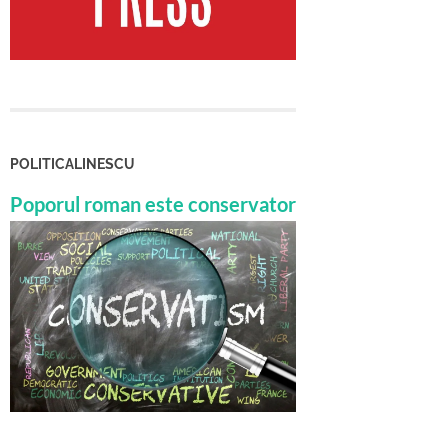
POLITICALINESCU
Poporul roman este conservator