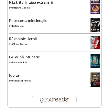
Răsăritul în ziua extragerii
by
Suzanne Collins
Petrecerea mincinoșilor
by
Kelsey Cox
Războinicii iernii
by
Olivier Norek
Gri după întuneric
by
Noelle W. Ihli
Iubita
by
Michelle Frances