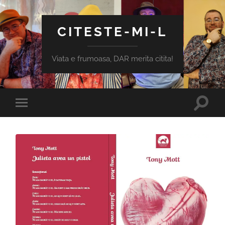
CITESTE-MI-L
Viata e frumoasa, DAR merita citita!
Toggle
Toggle
search
mobile
field
menu