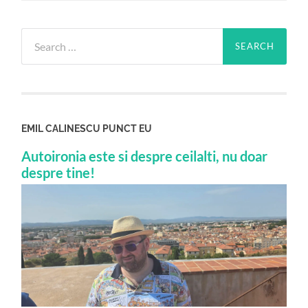
Search
for:
EMIL CALINESCU PUNCT EU
Autoironia este si despre ceilalti, nu doar
despre tine!