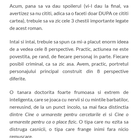
Acum, pana sa va dau spoilerul (vi-l dau la final, va
avertizez sa nu cititi, adica sa o faceti doar DUPA ce cititi
cartea), trebuie sa va zic cele 3 chestii importante legate
de acest roman.
Intai si intai, trebuie sa spun ca mi-a placut enorm ideea
de a vedea cele 8 perspective. Practic, actiunea ne este
povestita, pe rand, de fiecare personaj in parte. Fiecare
posibil criminal, ca sa zic asa. Avem, practic, portretul
personajului principal construit din 8 perspective
diferite.
O tanara doctorita foarte frumoasa si extrem de
inteligenta, care se joaca cu nervii si cu mintile barbatilor,
nereusind, de la un punct incolo, sa mai faca distinctia
dintre
Cine o urmareste pentru cercetarile e
i si
Cine o
urmareste pentru ca o place fizic
. O tipa care nu ezita sa
distruga casnicii, o tipa care frange inimi fara nicio
remuscare.