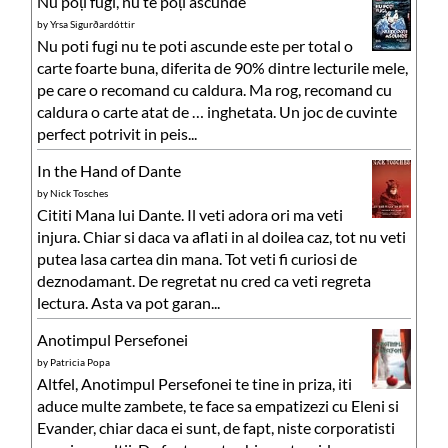
Nu poți fugi, nu te poți ascunde
by
Yrsa Sigurðardóttir
Nu poti fugi nu te poti ascunde este per total o
carte foarte buna, diferita de 90% dintre lecturile mele,
pe care o recomand cu caldura. Ma rog, recomand cu
caldura o carte atat de … inghetata. Un joc de cuvinte
perfect potrivit in peis...
In the Hand of Dante
by
Nick Tosches
Cititi Mana lui Dante. Il veti adora ori ma veti
injura. Chiar si daca va aflati in al doilea caz, tot nu veti
putea lasa cartea din mana. Tot veti fi curiosi de
deznodamant. De regretat nu cred ca veti regreta
lectura. Asta va pot garan...
Anotimpul Persefonei
by
Patricia Popa
Altfel, Anotimpul Persefonei te tine in priza, iti
aduce multe zambete, te face sa empatizezi cu Eleni si
Evander, chiar daca ei sunt, de fapt, niste corporatisti