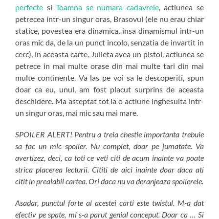
perfecte
si
Toamna se numara cadavrele
, actiunea se
petrecea intr-un singur oras, Brasovul (ele nu erau chiar
statice, povestea era dinamica, insa dinamismul intr-un
oras mic da, de la un punct incolo, senzatia de invartit in
cerc), in aceasta carte, Julieta avea un pistol, actiunea se
petrece in mai multe orase din mai multe tari din mai
multe continente. Va las pe voi sa le descoperiti, spun
doar ca eu, unul, am fost placut surprins de aceasta
deschidere. Ma asteptat tot la o actiune inghesuita intr-
un singur oras, mai mic sau mai mare.
SPOILER ALERT! Pentru a treia chestie importanta trebuie
sa fac un mic spoiler. Nu complet, doar pe jumatate. Va
avertizez, deci, ca toti ce veti citi de acum inainte va poate
strica placerea lecturii. Cititi de aici inainte doar daca ati
citit in prealabil cartea. Ori daca nu va deranjeaza spoilerele.
Asadar, punctul forte al acestei carti este twistul. M-a dat
efectiv pe spate, mi s-a parut genial conceput. Doar ca … Si