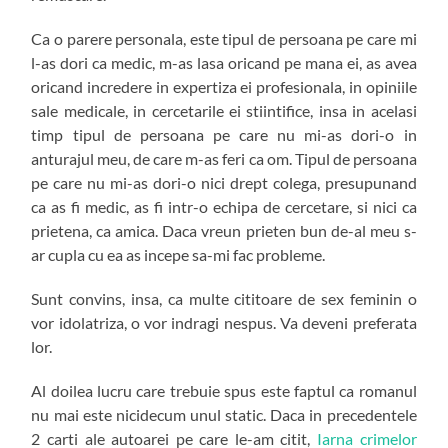
Ca o parere personala, este tipul de persoana pe care mi
l-as dori ca medic, m-as lasa oricand pe mana ei, as avea
oricand incredere in expertiza ei profesionala, in opiniile
sale medicale, in cercetarile ei stiintifice, insa in acelasi
timp tipul de persoana pe care nu mi-as dori-o in
anturajul meu, de care m-as feri ca om. Tipul de persoana
pe care nu mi-as dori-o nici drept colega, presupunand
ca as fi medic, as fi intr-o echipa de cercetare, si nici ca
prietena, ca amica. Daca vreun prieten bun de-al meu s-
ar cupla cu ea as incepe sa-mi fac probleme.
Sunt convins, insa, ca multe cititoare de sex feminin o
vor idolatriza, o vor indragi nespus. Va deveni preferata
lor.
Al doilea lucru care trebuie spus este faptul ca romanul
nu mai este nicidecum unul static. Daca in precedentele
2 carti ale autoarei pe care le-am citit,
Iarna crimelor