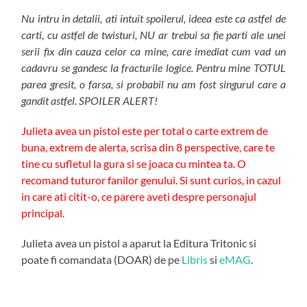
Nu intru in detalii, ati intuit spoilerul, ideea este ca astfel de
carti, cu astfel de twisturi, NU ar trebui sa fie parti ale unei
serii fix din cauza celor ca mine, care imediat cum vad un
cadavru se gandesc la fracturile logice. Pentru mine TOTUL
parea gresit, o farsa, si probabil nu am fost singurul care a
gandit astfel. SPOILER ALERT!
Julieta avea un pistol este per total o carte extrem de
buna, extrem de alerta, scrisa din 8 perspective, care te
tine cu sufletul la gura si se joaca cu mintea ta. O
recomand tuturor fanilor genului. Si sunt curios, in cazul
in care ati citit-o, ce parere aveti despre personajul
principal.
Julieta avea un pistol a aparut la Editura Tritonic si
poate fi comandata (DOAR) de pe
Libris
si
eMAG
.