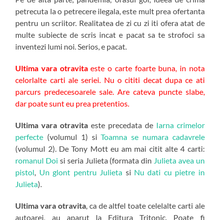
petrecuta la o petrecere ilegala, este mult prea ofertanta
pentru un scriitor. Realitatea de zi cu zi iti ofera atat de
multe subiecte de scris incat e pacat sa te strofoci sa
inventezi lumi noi. Serios, e pacat.
Ultima vara otravita
este o carte foarte buna, in nota
celorlalte carti ale seriei. Nu o cititi decat dupa ce ati
parcurs predecesoarele sale. Are cateva puncte slabe,
dar poate sunt eu prea pretentios.
Ultima vara otravita
este precedata de
Iarna crimelor
perfecte
(volumul 1) si
Toamna se numara cadavrele
(volumul 2). De Tony Mott eu am mai citit alte 4 carti:
romanul Doi
si seria Julieta (formata din
Julieta avea un
pistol
,
Un glont pentru Julieta
si
Nu dati cu pietre in
Julieta
).
Ultima vara otravita
, ca de altfel toate celelalte carti ale
autoarei, au aparut la Editura Tritonic. Poate fi