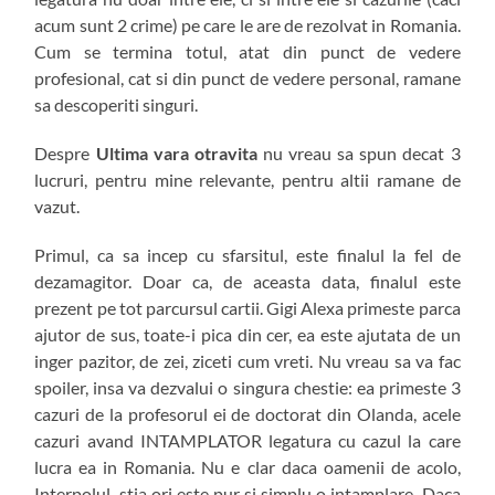
acum sunt 2 crime) pe care le are de rezolvat in Romania.
Cum se termina totul, atat din punct de vedere
profesional, cat si din punct de vedere personal, ramane
sa descoperiti singuri.
Despre
Ultima vara otravita
nu vreau sa spun decat 3
lucruri, pentru mine relevante, pentru altii ramane de
vazut.
Primul, ca sa incep cu sfarsitul, este finalul la fel de
dezamagitor. Doar ca, de aceasta data, finalul este
prezent pe tot parcursul cartii. Gigi Alexa primeste parca
ajutor de sus, toate-i pica din cer, ea este ajutata de un
inger pazitor, de zei, ziceti cum vreti. Nu vreau sa va fac
spoiler, insa va dezvalui o singura chestie: ea primeste 3
cazuri de la profesorul ei de doctorat din Olanda, acele
cazuri avand INTAMPLATOR legatura cu cazul la care
lucra ea in Romania. Nu e clar daca oamenii de acolo,
Interpolul, stia ori este pur si simplu o intamplare. Daca