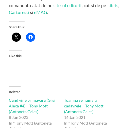
comandata atat de pe
site-ul editurii
, cat si de pe
Libris
,
Carturesti
si
eMAG
.
Share this:
Like this:
Related
Cand vine primavara (Gigi
Toamna se numara
Alexa #4) – Tony Mott
cadavrele – Tony Mott
(Antoneta Gales)
(Antoneta Gales)
8 Jun 2023
16 Jan 2021
In "Tony Mott (Antoneta
In "Tony Mott (Antoneta