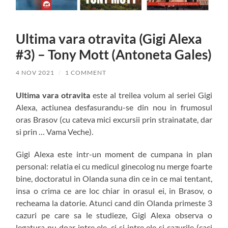
Ultima vara otravita (Gigi Alexa
#3) – Tony Mott (Antoneta Gales)
4 NOV 2021
/
1 COMMENT
Ultima vara otravita
este al treilea volum al seriei Gigi
Alexa, actiunea desfasurandu-se din nou in frumosul
oras Brasov (cu cateva mici excursii prin strainatate, dar
si prin … Vama Veche).
Gigi Alexa este intr-un moment de cumpana in plan
personal: relatia ei cu medicul ginecolog nu merge foarte
bine, doctoratul in Olanda suna din ce in ce mai tentant,
insa o crima ce are loc chiar in orasul ei, in Brasov, o
recheama la datorie. Atunci cand din Olanda primeste 3
cazuri pe care sa le studieze, Gigi Alexa observa o
legatura nu doar intre ele, ci si intre ele si cazurile (caci