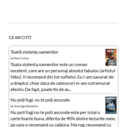
CE AM CITIT
Toată violența oamenilor
by
Paul Colize
Toata violenta oamenilor este un roman
excelent, care are un personaj absolut fabulos (artistul
Niko). Il recomand din tot sufletul. Eu l-am savurat de-
a dreptul, chiar daca de cateva ori m-am cutremurat
efectiv. De fapt, poate fix de as...
Nu poți fugi, nu te poți ascunde
by
Yrsa Sigurðardóttir
Nu poti fugi nu te poti ascunde este per total o
carte foarte buna, diferita de 90% dintre lecturile mele,
pe care o recomand cu caldura. Ma rog, recomand cu