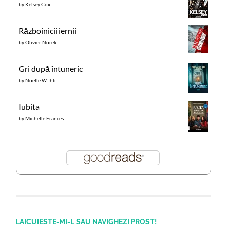
by
Kelsey Cox
Războinicii iernii
by
Olivier Norek
Gri după întuneric
by
Noelle W. Ihli
Iubita
by
Michelle Frances
LAICUIESTE-MI-L SAU NAVIGHEZI PROST!