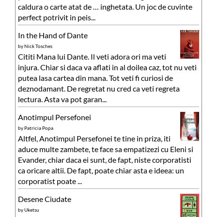
caldura o carte atat de … inghetata. Un joc de cuvinte
perfect potrivit in peis...
In the Hand of Dante
by
Nick Tosches
Cititi Mana lui Dante. Il veti adora ori ma veti
injura. Chiar si daca va aflati in al doilea caz, tot nu veti
putea lasa cartea din mana. Tot veti fi curiosi de
deznodamant. De regretat nu cred ca veti regreta
lectura. Asta va pot garan...
Anotimpul Persefonei
by
Patricia Popa
Altfel, Anotimpul Persefonei te tine in priza, iti
aduce multe zambete, te face sa empatizezi cu Eleni si
Evander, chiar daca ei sunt, de fapt, niste corporatisti
ca oricare altii. De fapt, poate chiar asta e ideea: un
corporatist poate ...
Desene Ciudate
by
Uketsu