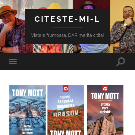
CITESTE-MI-L
Viata e frumoasa, DAR merita citita!
Toggle
Toggle
search
mobile
field
menu