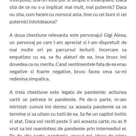
stia de ce nu s-a implicat mai mult, mai puternic? Daca
nu stia, cum facem cu norocul asta, tine cu cei buni si cei
puternici intotdeauna?
A doua chestiune relevanta este personajul Gigi Alexa,
un personaj pe care l-am apreciat si l-am dispretuit de
mai multe ori pe parcursul lecturii. Incercam sa
empatizez cu ea, sa fiu alaturi de ea, insa brusc imi
dovedea ca nu merita. Cand sentimentele fata de ea erau
negative si foarte negative, brusc facea ceva sa-mi
redevina simpatica.
A treia chestiune este legata de pandemie: actiunea
cartii se petrece in pandemie. Pe de-o parte, m-am
intristat: cumva imi doresc ca aceasta pandemie sa se
termine si sa uitam cu totii de ea. Sa fie un capitol inchis
si atat. Daca voi reciti peste 5 ani aceasta carte, nu as fi
vrut sa imi reamintesc de pandemie prin intermediul ei.
Pe de alta parte, pandemia, orasul gol, ideea de crima