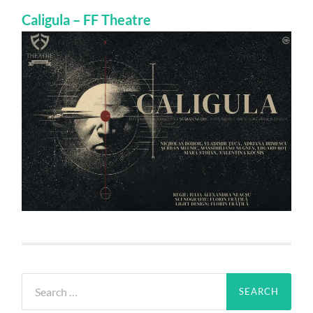
Caligula – FF Theatre
Search
for: