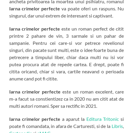
ancheta privitoarea la moartea unui psihiatru, romanul
Iarna crimelor perfecte
va poate oferi un raspuns. Nu
singurul, dar unul extrem de interesant si captivant.
Iarna crimelor perfecte
este un roman perfect de citit
printre 2 pahare de vin, 3 sarmale si un pahar de
sampanie. Pentru cei care-si vor petrece revelionul
singuri, din pacate sunt multi, este o idee foarte buna de
petrecere a timpului liber, chiar daca multi nu isi vor
putea procura atat de repede cartea. E drept, poate fi
citita oricand, chiar si vara, cartile neavand o perioada
anume cand pot fi citite.
Iarna crimelor perfecte
este un roman excelent, care
m-a facut sa constientizez ca in 2020 nu am citit atat de
multi autori romani. Sper sa rectific in 2021.
Iarna crimelor perfecte
a aparut la
Editura Tritonic
si
poate fi comandata, in afara de Carturesti, si de la
Libris
,