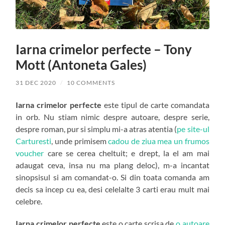
Iarna crimelor perfecte – Tony
Mott (Antoneta Gales)
31 DEC 2020
/
10 COMMENTS
Iarna crimelor perfecte
este tipul de carte comandata
in orb. Nu stiam nimic despre autoare, despre serie,
despre roman, pur si simplu mi-a atras atentia (
pe site-ul
Carturesti
, unde primisem
cadou de ziua mea un frumos
voucher
care se cerea cheltuit; e drept, la el am mai
adaugat ceva, insa nu ma plang deloc), m-a incantat
sinopsisul si am comandat-o. Si din toata comanda am
decis sa incep cu ea, desi celelalte 3 carti erau mult mai
celebre.
Iarna crimelor perfecte
este o carte scrisa de
o autoare