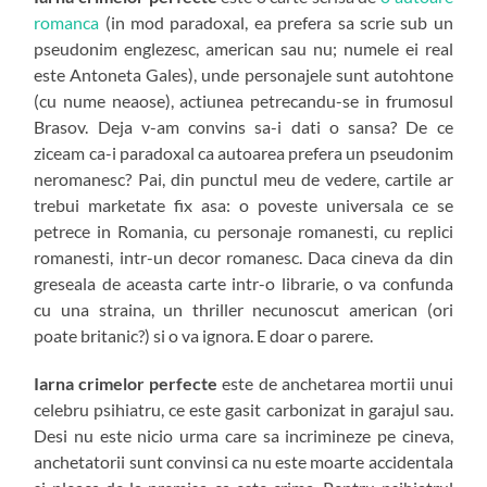
romanca
(in mod paradoxal, ea prefera sa scrie sub un
pseudonim englezesc, american sau nu; numele ei real
este Antoneta Gales), unde personajele sunt autohtone
(cu nume neaose), actiunea petrecandu-se in frumosul
Brasov. Deja v-am convins sa-i dati o sansa? De ce
ziceam ca-i paradoxal ca autoarea prefera un pseudonim
neromanesc? Pai, din punctul meu de vedere, cartile ar
trebui marketate fix asa: o poveste universala ce se
petrece in Romania, cu personaje romanesti, cu replici
romanesti, intr-un decor romanesc. Daca cineva da din
greseala de aceasta carte intr-o librarie, o va confunda
cu una straina, un thriller necunoscut american (ori
poate britanic?) si o va ignora. E doar o parere.
Iarna crimelor perfecte
este de anchetarea mortii unui
celebru psihiatru, ce este gasit carbonizat in garajul sau.
Desi nu este nicio urma care sa incrimineze pe cineva,
anchetatorii sunt convinsi ca nu este moarte accidentala