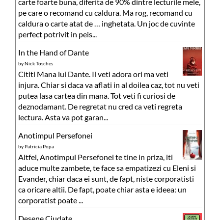
carte foarte buna, diferita de 90% dintre lecturile mele,
pe care o recomand cu caldura. Ma rog, recomand cu
caldura o carte atat de … inghetata. Un joc de cuvinte
perfect potrivit in peis...
In the Hand of Dante
by
Nick Tosches
Cititi Mana lui Dante. Il veti adora ori ma veti
injura. Chiar si daca va aflati in al doilea caz, tot nu veti
putea lasa cartea din mana. Tot veti fi curiosi de
deznodamant. De regretat nu cred ca veti regreta
lectura. Asta va pot garan...
Anotimpul Persefonei
by
Patricia Popa
Altfel, Anotimpul Persefonei te tine in priza, iti
aduce multe zambete, te face sa empatizezi cu Eleni si
Evander, chiar daca ei sunt, de fapt, niste corporatisti
ca oricare altii. De fapt, poate chiar asta e ideea: un
corporatist poate ...
Desene Ciudate