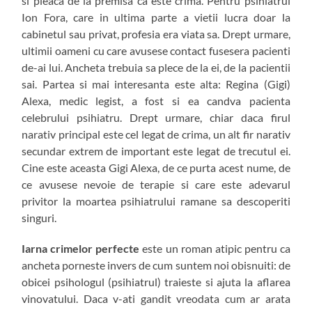
si pleaca de la premisa ca este crima. Pentru psihiatrul
Ion Fora, care in ultima parte a vietii lucra doar la
cabinetul sau privat, profesia era viata sa. Drept urmare,
ultimii oameni cu care avusese contact fusesera pacienti
de-ai lui. Ancheta trebuia sa plece de la ei, de la pacientii
sai. Partea si mai interesanta este alta: Regina (Gigi)
Alexa, medic legist, a fost si ea candva pacienta
celebrului psihiatru. Drept urmare, chiar daca firul
narativ principal este cel legat de crima, un alt fir narativ
secundar extrem de important este legat de trecutul ei.
Cine este aceasta Gigi Alexa, de ce purta acest nume, de
ce avusese nevoie de terapie si care este adevarul
privitor la moartea psihiatrului ramane sa descoperiti
singuri.
Iarna crimelor perfecte
este un roman atipic pentru ca
ancheta porneste invers de cum suntem noi obisnuiti: de
obicei psihologul (psihiatrul) traieste si ajuta la aflarea
vinovatului. Daca v-ati gandit vreodata cum ar arata