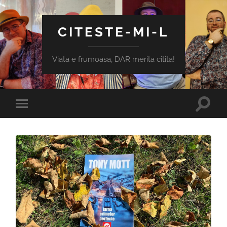
CITESTE-MI-L
Viata e frumoasa, DAR merita citita!
Toggle
Toggle
search
mobile
field
menu