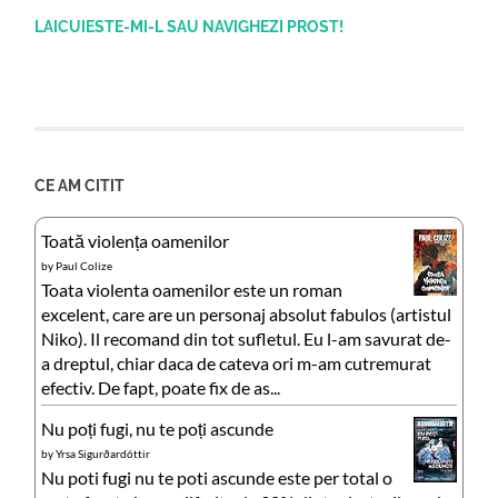
LAICUIESTE-MI-L SAU NAVIGHEZI PROST!
CE AM CITIT
Toată violența oamenilor
by
Paul Colize
Toata violenta oamenilor este un roman
excelent, care are un personaj absolut fabulos (artistul
Niko). Il recomand din tot sufletul. Eu l-am savurat de-
a dreptul, chiar daca de cateva ori m-am cutremurat
efectiv. De fapt, poate fix de as...
Nu poți fugi, nu te poți ascunde
by
Yrsa Sigurðardóttir
Nu poti fugi nu te poti ascunde este per total o