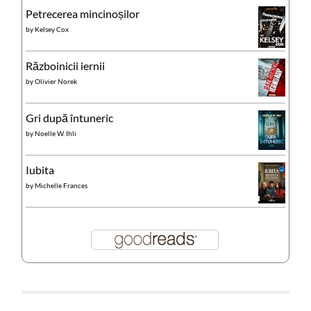
Petrecerea mincinoșilor
by
Kelsey Cox
Războinicii iernii
by
Olivier Norek
Gri după întuneric
by
Noelle W. Ihli
Iubita
by
Michelle Frances