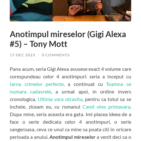
Anotimpul mireselor (Gigi Alexa
#5) – Tony Mott
17 DEC 2023
/
0 COMMENTS
Pana acum, seria Gigi Alexa avusese exact 4 volume care
corespundeau celor 4 anotimpuri: seria a inceput cu
Iarna crimelor perfecte
, a continuat cu
Toamna se
numara cadavrele
, a urmat apoi, in ordine invers
cronologica,
Ultima vara otravita
, pentru ca totul sa se
incheie, ziceam eu, cu romanul
Cand vine primavara
.
Dupa mine, seria aceasta era gata. Imi placea ideea de a
face o serie dedicata celor 4 anotimpuri, o serie
sangeroasa, ceva ce unul ca mine sa poata citi in oricare
perioada a anului.
Anotimpul mireselor
a venit deci ca o