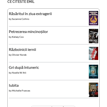
CE CITESTE EMIL
Răsăritul în ziua extragerii
by
Suzanne Collins
Petrecerea mincinoșilor
by
Kelsey Cox
Războinicii iernii
by
Olivier Norek
Gri după întuneric
by
Noelle W. Ihli
Iubita
by
Michelle Frances