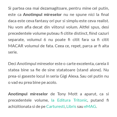
Si partea cea mai dezamagitoare, pentru mine cel putin,
este ca
Anotimpul mireselor
nu ne spune nici la final
daca este ceva fantasy ori pur si simplu este ceva realist.
Nu vom afla decat din viitorul volum. Altfel spus, desi
precedentele volume puteau fi citite distinct, fiind cazuri
separate, volumul 6 nu poate fi citit fara sa fi citit
MACAR volumul de fata. Ceea ce, repet, parca ar fi alta
serie.
Deci Anotimpul mireselor este o carte excelenta, careia ii
statea bine sa fie de sine statatoare (stand alone). Nu
prea-si gaseste locul in seria Gigi Alexa. Sau cel putin nu
o vad eu prea bine pe acolo.
Anotimpul mireselor
de Tony Mott a aparut, ca si
precedentele volume,
la Editura Tritonic
, putand fi
achizitionata si de pe
Carturesti
,
Libris
sau
eMAG
.