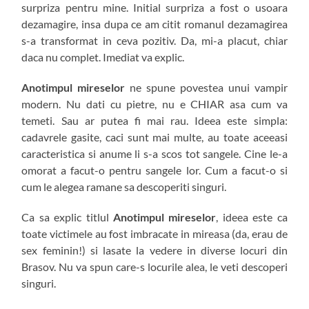
surpriza pentru mine. Initial surpriza a fost o usoara
dezamagire, insa dupa ce am citit romanul dezamagirea
s-a transformat in ceva pozitiv. Da, mi-a placut, chiar
daca nu complet. Imediat va explic.
Anotimpul mireselor
ne spune povestea unui vampir
modern. Nu dati cu pietre, nu e CHIAR asa cum va
temeti. Sau ar putea fi mai rau. Ideea este simpla:
cadavrele gasite, caci sunt mai multe, au toate aceeasi
caracteristica si anume li s-a scos tot sangele. Cine le-a
omorat a facut-o pentru sangele lor. Cum a facut-o si
cum le alegea ramane sa descoperiti singuri.
Ca sa explic titlul
Anotimpul mireselor
, ideea este ca
toate victimele au fost imbracate in mireasa (da, erau de
sex feminin!) si lasate la vedere in diverse locuri din
Brasov. Nu va spun care-s locurile alea, le veti descoperi
singuri.