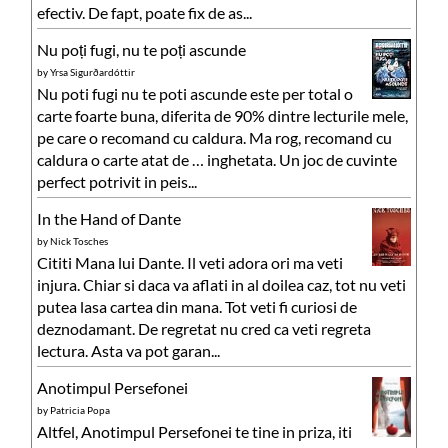
efectiv. De fapt, poate fix de as...
Nu poți fugi, nu te poți ascunde
by
Yrsa Sigurðardóttir
Nu poti fugi nu te poti ascunde este per total o
carte foarte buna, diferita de 90% dintre lecturile mele,
pe care o recomand cu caldura. Ma rog, recomand cu
caldura o carte atat de … inghetata. Un joc de cuvinte
perfect potrivit in peis...
In the Hand of Dante
by
Nick Tosches
Cititi Mana lui Dante. Il veti adora ori ma veti
injura. Chiar si daca va aflati in al doilea caz, tot nu veti
putea lasa cartea din mana. Tot veti fi curiosi de
deznodamant. De regretat nu cred ca veti regreta
lectura. Asta va pot garan...
Anotimpul Persefonei
by
Patricia Popa
Altfel, Anotimpul Persefonei te tine in priza, iti