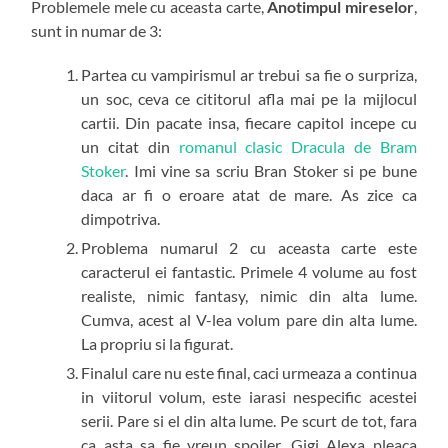
Problemele mele cu aceasta carte,
Anotimpul mireselor
,
sunt in numar de 3:
Partea cu vampirismul ar trebui sa fie o surpriza,
un soc, ceva ce cititorul afla mai pe la mijlocul
cartii. Din pacate insa, fiecare capitol incepe cu
un citat din
romanul clasic Dracula de Bram
Stoker
. Imi vine sa scriu Bran Stoker si pe bune
daca ar fi o eroare atat de mare. As zice ca
dimpotriva.
Problema numarul 2 cu aceasta carte este
caracterul ei fantastic. Primele 4 volume au fost
realiste, nimic fantasy, nimic din alta lume.
Cumva, acest al V-lea volum pare din alta lume.
La propriu si la figurat.
Finalul care nu este final, caci urmeaza a continua
in viitorul volum, este iarasi nespecific acestei
serii. Pare si el din alta lume. Pe scurt de tot, fara
ca asta sa fie vreun spoiler, Gigi Alexa pleaca