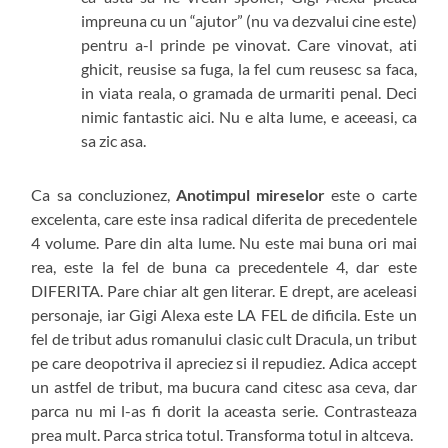
impreuna cu un “ajutor” (nu va dezvalui cine este)
pentru a-l prinde pe vinovat. Care vinovat, ati
ghicit, reusise sa fuga, la fel cum reusesc sa faca,
in viata reala, o gramada de urmariti penal. Deci
nimic fantastic aici. Nu e alta lume, e aceeasi, ca
sa zic asa.
Ca sa concluzionez,
Anotimpul mireselor
este o carte
excelenta, care este insa radical diferita de precedentele
4 volume. Pare din alta lume. Nu este mai buna ori mai
rea, este la fel de buna ca precedentele 4, dar este
DIFERITA. Pare chiar alt gen literar. E drept, are aceleasi
personaje, iar Gigi Alexa este LA FEL de dificila. Este un
fel de tribut adus romanului clasic cult Dracula, un tribut
pe care deopotriva il apreciez si il repudiez. Adica accept
un astfel de tribut, ma bucura cand citesc asa ceva, dar
parca nu mi l-as fi dorit la aceasta serie. Contrasteaza
prea mult. Parca strica totul. Transforma totul in altceva.