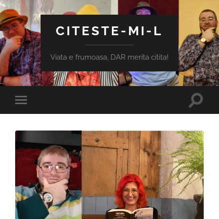
CITESTE-MI-L
Viata e frumoasa, DAR merita citita!
Toggle
Toggle
search
mobile
field
menu