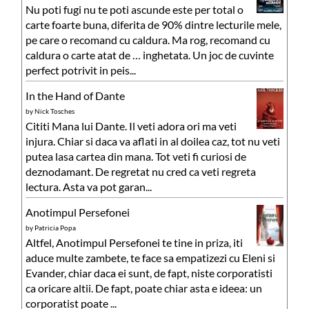
Nu poti fugi nu te poti ascunde este per total o
carte foarte buna, diferita de 90% dintre lecturile mele,
pe care o recomand cu caldura. Ma rog, recomand cu
caldura o carte atat de … inghetata. Un joc de cuvinte
perfect potrivit in peis...
In the Hand of Dante
by
Nick Tosches
Cititi Mana lui Dante. Il veti adora ori ma veti
injura. Chiar si daca va aflati in al doilea caz, tot nu veti
putea lasa cartea din mana. Tot veti fi curiosi de
deznodamant. De regretat nu cred ca veti regreta
lectura. Asta va pot garan...
Anotimpul Persefonei
by
Patricia Popa
Altfel, Anotimpul Persefonei te tine in priza, iti
aduce multe zambete, te face sa empatizezi cu Eleni si
Evander, chiar daca ei sunt, de fapt, niste corporatisti
ca oricare altii. De fapt, poate chiar asta e ideea: un
corporatist poate ...