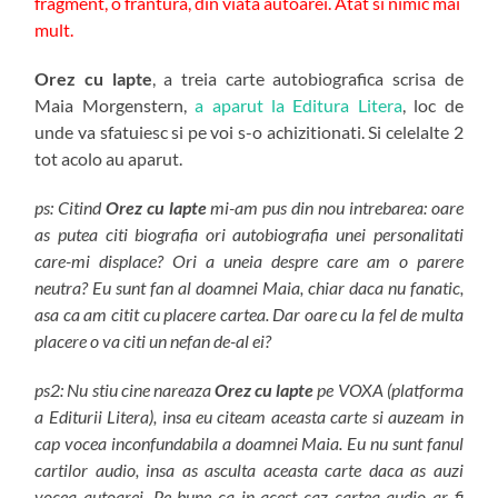
fragment, o frantura, din viata autoarei. Atat si nimic mai
mult.
Orez cu lapte
, a treia carte autobiografica scrisa de
Maia Morgenstern,
a aparut la Editura Litera
, loc de
unde va sfatuiesc si pe voi s-o achizitionati. Si celelalte 2
tot acolo au aparut.
ps: Citind
Orez cu lapte
mi-am pus din nou intrebarea: oare
as putea citi biografia ori autobiografia unei personalitati
care-mi displace? Ori a uneia despre care am o parere
neutra? Eu sunt fan al doamnei Maia, chiar daca nu fanatic,
asa ca am citit cu placere cartea. Dar oare cu la fel de multa
placere o va citi un nefan de-al ei?
ps2: Nu stiu cine nareaza
Orez cu lapte
pe VOXA (platforma
a Editurii Litera), insa eu citeam aceasta carte si auzeam in
cap vocea inconfundabila a doamnei Maia. Eu nu sunt fanul
cartilor audio, insa as asculta aceasta carte daca as auzi
vocea autoarei. Pe bune ca in acest caz cartea audio ar fi