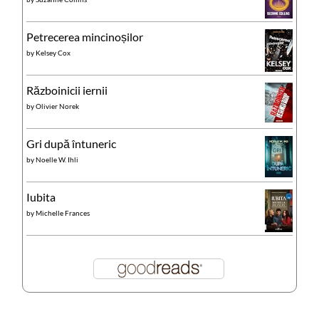
Petrecerea mincinoșilor
by
Kelsey Cox
Războinicii iernii
by
Olivier Norek
Gri după întuneric
by
Noelle W. Ihli
Iubita
by
Michelle Frances