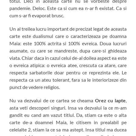
totul. Deci in aceasta carte nu se vorbeste despre
pandemie. Deloc. Este ca si cum ea n-ar fi existat. Ca si
cum s-ar fi evaporat brusc.
Un al treilea lucru important de precizat legat de aceasta
carte este dualismul care o caracterizeaza pe doamna
Maia: este 100% actrita si 100% evreica. Doua lucruri
asumate, cu care se mandreste, dupa care-si ghideaza
viata. Chiar daca in cazul celui de-al doilea aspect ea este
o evreica atipica: o evreica atee, crescuta ca atare, care
respecta sarbatorile doar pentru ce reprezinta ele. Le
respecta ca un ateu tolerant, fara sa le interiorizeze din
punct de vedere religios.
Nu va dezvalui de ce cartea se cheama
Orez cu lapte
,
asta veti descoperi singuri. Insa va dezvalui la ce m-am
gandit eu cand am vazut titlul. Da, stiam ca este o alta
carte de-a doamnei Maia, le citisem in prealabil pe
celelalte 2, stiam la ce sa ma astept. Insa titlul ma ducea