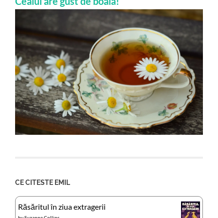
Ceaiul are gust de boala!
CE CITESTE EMIL
Răsăritul în ziua extragerii
by
Suzanne Collins