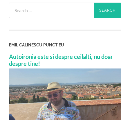
Search
for:
EMIL CALINESCU PUNCT EU
Autoironia este si despre ceilalti, nu doar
despre tine!