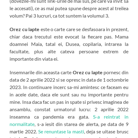
(dovezile-mi sunt link-urile de mai sus, pe care va invit sa
le accesati), ce as mai putea spune despre acest al treilea
volum? Pai 3 lucruri, ca tot suntem la volumul 3.
Orez cu lapte
este o carte care se desfasoara in prezent,
chiar daca trecutul este evocat la fiecare pas. Mama
doamnei Maia, tatal ei, Dusea, copilaria, intrarea la
facultate, plus alte cateva persoane extrem de
importante din viata ei.
Insemnarile din aceasta carte
Orez cu lapte
pornesc din
data de 2 aprilie 2022 si se opresc in data de 1 octombrie
2023. In continuare incerc sa-mi amintesc ce faceam eu
in acele date, daca ele sunt sau nu importante pentru
mine. Insa daca fac un pas in spate si privesc imaginea de
ansamblu, constat urmatorul lucru: 2 aprilie 2022
inseamna ca pandemia era gata.
S-a reintrat in
normalitate
, s-a iesit din starea de alerta, pe data de 9
martie 2022.
Se renuntase la masti
, deja se uitase brusc