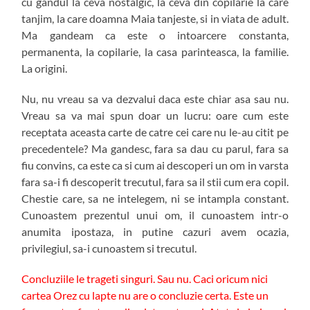
cu gandul la ceva nostalgic, la ceva din copilarie la care
tanjim, la care doamna Maia tanjeste, si in viata de adult.
Ma gandeam ca este o intoarcere constanta,
permanenta, la copilarie, la casa parinteasca, la familie.
La origini.
Nu, nu vreau sa va dezvalui daca este chiar asa sau nu.
Vreau sa va mai spun doar un lucru: oare cum este
receptata aceasta carte de catre cei care nu le-au citit pe
precedentele? Ma gandesc, fara sa dau cu parul, fara sa
fiu convins, ca este ca si cum ai descoperi un om in varsta
fara sa-i fi descoperit trecutul, fara sa il stii cum era copil.
Chestie care, sa ne intelegem, ni se intampla constant.
Cunoastem prezentul unui om, il cunoastem intr-o
anumita ipostaza, in putine cazuri avem ocazia,
privilegiul, sa-i cunoastem si trecutul.
Concluziile le trageti singuri. Sau nu. Caci oricum nici
cartea Orez cu lapte nu are o concluzie certa. Este un