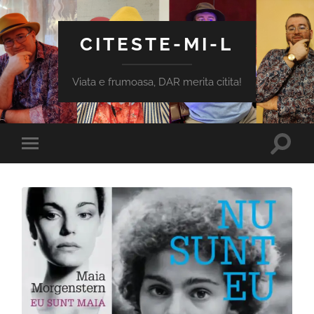
CITESTE-MI-L
Viata e frumoasa, DAR merita citita!
Toggle
Toggle
search
mobile
field
menu