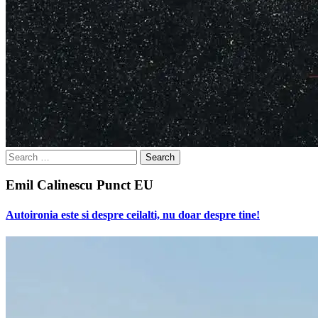
Search
for:
Emil Calinescu Punct EU
Autoironia este si despre ceilalti, nu doar despre tine!