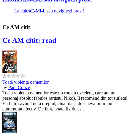
LaicuiestE-MI-L sau navighezi prost!
Ce AM citit
Ce AM citit: read
Toată violența oamenilor
by
Paul Colize
Toata violenta oamenilor este un roman excelent, care are un
personaj absolut fabulos (artistul Niko). Il recomand din tot sufletul.
Eu l-am savurat de-a dreptul, chiar daca de cateva ori m-am
cutremurat efectiv. De fapt, poate fix de as...