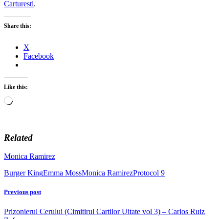
Carturesti
.
Share this:
X
Facebook
Like this:
Loading…
Related
Monica Ramirez
Burger King
Emma Moss
Monica Ramirez
Protocol 9
Previous post
Prizonierul Cerului (Cimitirul Cartilor Uitate vol 3) – Carlos Ruiz