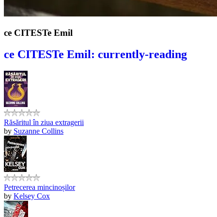
ce CITESTe Emil
ce CITESTe Emil: currently-reading
Răsăritul în ziua extragerii
by
Suzanne Collins
Petrecerea mincinoșilor
by
Kelsey Cox