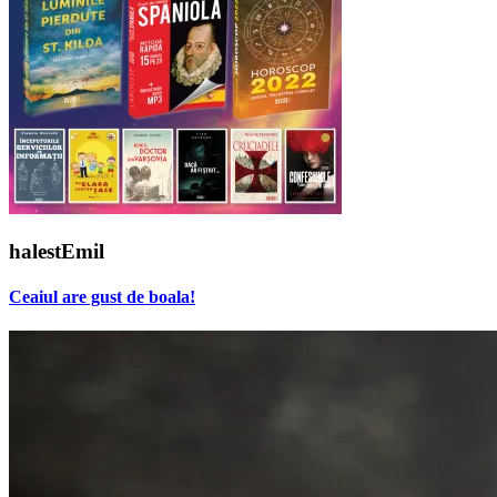
halestEmil
Ceaiul are gust de boala!