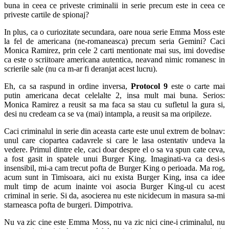
buna in ceea ce priveste criminalii in serie precum este in ceea ce
priveste cartile de spionaj?
In plus, ca o curiozitate secundara, oare noua serie Emma Moss este
la fel de americana (ne-romaneasca) precum seria Gemini? Caci
Monica Ramirez, prin cele 2 carti mentionate mai sus, imi dovedise
ca este o scriitoare americana autentica, neavand nimic romanesc in
scrierile sale (nu ca m-ar fi deranjat acest lucru).
Eh, ca sa raspund in ordine inversa,
Protocol 9
este o carte mai
putin americana decat celelalte 2, insa mult mai buna. Serios:
Monica Ramirez a reusit sa ma faca sa stau cu sufletul la gura si,
desi nu credeam ca se va (mai) intampla, a reusit sa ma oripileze.
Caci criminalul in serie din aceasta carte este unul extrem de bolnav:
unul care ciopartea cadavrele si care le lasa ostentativ undeva la
vedere. Primul dintre ele, caci doar despre el o sa va spun cate ceva,
a fost gasit in spatele unui Burger King. Imaginati-va ca desi-s
insensibil, mi-a cam trecut pofta de Burger King o perioada. Ma rog,
acum sunt in Timisoara, aici nu exista Burger King, insa ca idee
mult timp de acum inainte voi asocia Burger King-ul cu acest
criminal in serie. Si da, asocierea nu este nicidecum in masura sa-mi
starneasca pofta de burgeri. Dimpotriva.
Nu va zic cine este Emma Moss, nu va zic nici cine-i criminalul, nu