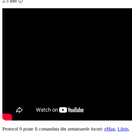
2-3 luni 🙂
Protocol 9 poate fi comandata din urmatoarele locuri:
eMag
,
Libris
,