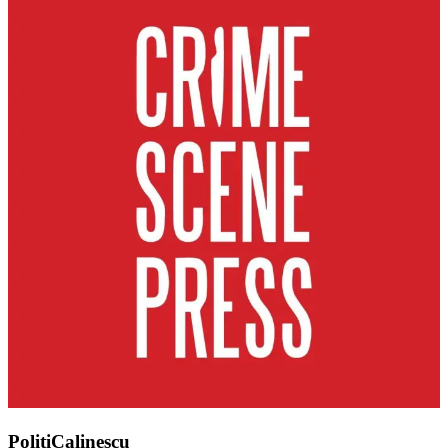
PolitiCalinescu