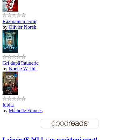
Războinicii iernii
by
Olivier Norek
Gri după întuneric
by
Noelle W. Ihli
Iubita
by
Michelle Frances
LaicuiestE-MI-L sau navighezi prost!