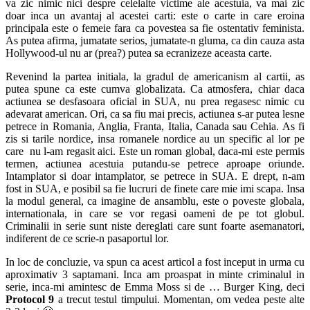
va zic nimic nici despre celelalte victime ale acestuia, va mai zic
doar inca un avantaj al acestei carti: este o carte in care eroina
principala este o femeie fara ca povestea sa fie ostentativ feminista.
As putea afirma, jumatate serios, jumatate-n gluma, ca din cauza asta
Hollywood-ul nu ar (prea?) putea sa ecranizeze aceasta carte.
Revenind la partea initiala, la gradul de americanism al cartii, as
putea spune ca este cumva globalizata. Ca atmosfera, chiar daca
actiunea se desfasoara oficial in SUA, nu prea regasesc nimic cu
adevarat american. Ori, ca sa fiu mai precis, actiunea s-ar putea lesne
petrece in Romania, Anglia, Franta, Italia, Canada sau Cehia. As fi
zis si tarile nordice, insa romanele nordice au un specific al lor pe
care nu l-am regasit aici. Este un roman global, daca-mi este permis
termen, actiunea acestuia putandu-se petrece aproape oriunde.
Intamplator si doar intamplator, se petrece in SUA. E drept, n-am
fost in SUA, e posibil sa fie lucruri de finete care mie imi scapa. Insa
la modul general, ca imagine de ansamblu, este o poveste globala,
internationala, in care se vor regasi oameni de pe tot globul.
Criminalii in serie sunt niste dereglati care sunt foarte asemanatori,
indiferent de ce scrie-n pasaportul lor.
In loc de concluzie, va spun ca acest articol a fost inceput in urma cu
aproximativ 3 saptamani. Inca am proaspat in minte criminalul in
serie, inca-mi amintesc de Emma Moss si de … Burger King, deci
Protocol 9
a trecut testul timpului. Momentan, om vedea peste alte