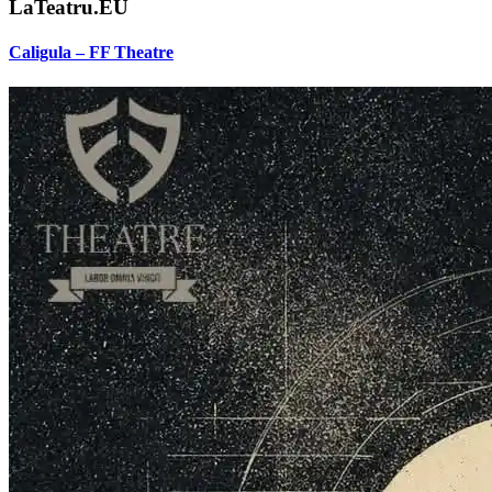
LaTeatru.EU
Caligula – FF Theatre