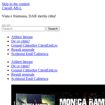
Skip to the content
CitestE-MI-L
Viata e frumoasa, DAR merita citita!
Toggle
Toggle
Search
mobile
search
for:
menu
field
Afilieri literare
De ce citim?
Grupul Cititorilor CitestEmil.ro
Reguli generale
Scriitorul Emil Calinescu
Afilieri literare
De ce citim?
Grupul Cititorilor CitestEmil.ro
Reguli generale
Scriitorul Emil Calinescu