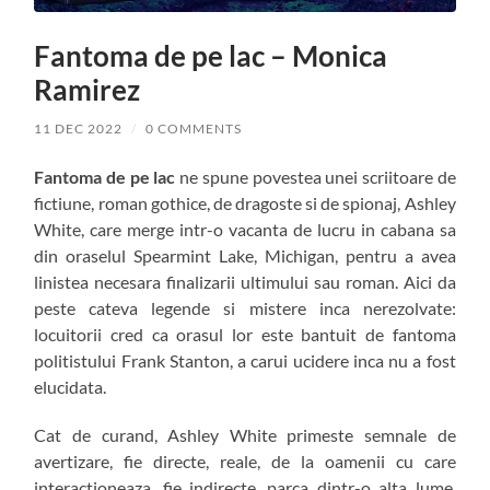
Fantoma de pe lac – Monica
Ramirez
11 DEC 2022
/
0 COMMENTS
Fantoma de pe lac
ne spune povestea unei scriitoare de
fictiune, roman gothice, de dragoste si de spionaj, Ashley
White, care merge intr-o vacanta de lucru in cabana sa
din oraselul Spearmint Lake, Michigan, pentru a avea
linistea necesara finalizarii ultimului sau roman. Aici da
peste cateva legende si mistere inca nerezolvate:
locuitorii cred ca orasul lor este bantuit de fantoma
politistului Frank Stanton, a carui ucidere inca nu a fost
elucidata.
Cat de curand, Ashley White primeste semnale de
avertizare, fie directe, reale, de la oamenii cu care
interactioneaza, fie indirecte, parca dintr-o alta lume.