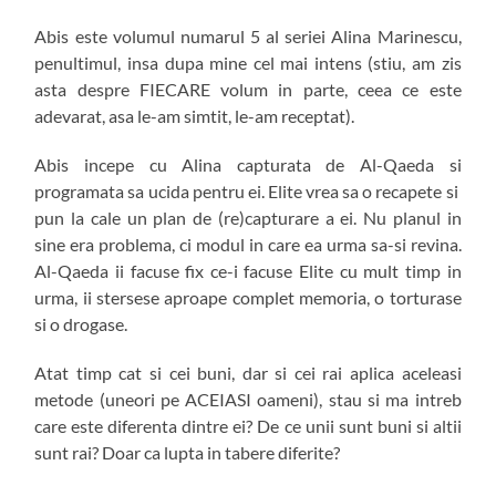
Abis este volumul numarul 5 al seriei Alina Marinescu,
penultimul, insa dupa mine cel mai intens (stiu, am zis
asta despre FIECARE volum in parte, ceea ce este
adevarat, asa le-am simtit, le-am receptat).
Abis incepe cu Alina capturata de Al-Qaeda si
programata sa ucida pentru ei. Elite vrea sa o recapete si
pun la cale un plan de (re)capturare a ei. Nu planul in
sine era problema, ci modul in care ea urma sa-si revina.
Al-Qaeda ii facuse fix ce-i facuse Elite cu mult timp in
urma, ii stersese aproape complet memoria, o torturase
si o drogase.
Atat timp cat si cei buni, dar si cei rai aplica aceleasi
metode (uneori pe ACEIASI oameni), stau si ma intreb
care este diferenta dintre ei? De ce unii sunt buni si altii
sunt rai? Doar ca lupta in tabere diferite?