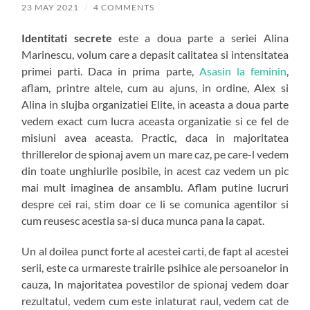
23 MAY 2021
/
4 COMMENTS
Identitati secrete
este a doua parte a seriei Alina
Marinescu, volum care a depasit calitatea si intensitatea
primei parti. Daca in prima parte,
Asasin la feminin
,
aflam, printre altele, cum au ajuns, in ordine, Alex si
Alina in slujba organizatiei Elite, in aceasta a doua parte
vedem exact cum lucra aceasta organizatie si ce fel de
misiuni avea aceasta. Practic, daca in majoritatea
thrillerelor de spionaj avem un mare caz, pe care-l vedem
din toate unghiurile posibile, in acest caz vedem un pic
mai mult imaginea de ansamblu. Aflam putine lucruri
despre cei rai, stim doar ce li se comunica agentilor si
cum reusesc acestia sa-si duca munca pana la capat.
Un al doilea punct forte al acestei carti, de fapt al acestei
serii, este ca urmareste trairile psihice ale persoanelor in
cauza, In majoritatea povestilor de spionaj vedem doar
rezultatul, vedem cum este inlaturat raul, vedem cat de