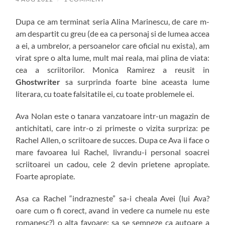
Dupa ce am terminat seria Alina Marinescu, de care m-
am despartit cu greu (de ea ca personaj si de lumea accea
a ei, a umbrelor, a persoanelor care oficial nu exista), am
virat spre o alta lume, mult mai reala, mai plina de viata:
cea a scriitorilor. Monica Ramirez a reusit in
Ghostwriter
sa surprinda foarte bine aceasta lume
literara, cu toate falsitatile ei, cu toate problemele ei.
Ava Nolan este o tanara vanzatoare intr-un magazin de
antichitati, care intr-o zi primeste o vizita surpriza: pe
Rachel Allen, o scriitoare de succes. Dupa ce Ava ii face o
mare favoarea lui Rachel, livrandu-i personal soacrei
scriitoarei un cadou, cele 2 devin prietene apropiate.
Foarte apropiate.
Asa ca Rachel “indrazneste” sa-i cheala Avei (lui Ava?
oare cum o fi corect, avand in vedere ca numele nu este
romanesc?) o alta favoare: sa se semneze ca autoare a