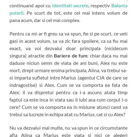
continuand apoi cu
Identitati secrete
, respectiv
Balanta
puterii
. Pe scurt de tot, este cel mai intens volum de
pana acum, dar si cel mai complex.
Pentru ca mi-ar fi greu sa va spun, fie si pe scurt, ce veti
gasi in acest volum, sa va zic fara spoilere, ca sa fiu mai
exact, va voi dezvalui doar principala (nicidecum
singura) atractie din
Bariere de fum
: chiar daca nu mai
daduse niciun semn de viata de ani buni, Alex nu este
mort, drept urmare eroina principala, Alina, va trebui sa-
si imparta sufletul intre Marius (agentul CIA de care se
indragostise) si Alex. Cum se va comporta ea fata de
Alex: il va dispretui pentru ca i-a ascuns atata timp
faptul ca este inca in viata sau il iubi asa cum corpul i-o
cere? Cum se va comporta ea in misiune atunci cand va
trebui sa lucreze in echipa atat cu Marius, cat si cu Alex?
Nu va dezvalui mai multe, nu va spun in ce circumstante
afla Alina ca Marius este viata si nici ce alegeri