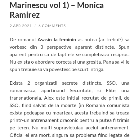
Marinescu vol 1) – Monica
Ramirez
2 APR 2021
/
6 COMMENTS
De romanul
Asasin la feminin
as putea (ar trebui?) sa
vorbesc din 3 perspective aparent distincte. Spun
aparent pentru ca de fapt ele se completeaza reciproc.
Nu exista o abordare corecta si una gresita. Pana sa vi le
spun trebuie sa va povestesc pe scurt intriga.
Exista 2 organizatii secrete distincte, SSO, una
romaneasca, apartinand Securitatii, si Elite, una
transnationala. Alex este initial recrutat de primii, de
SSO, fiind salvat de la moarte (in Romania comunista
exista pedeapsa cu moartea), acesta trebuind sa treaca
printr-un antrenament draconic pentru a putea fi trimis
pe teren. Nu multi supravietuiau acelui antrenament.
Oficial el era mort, singura sa problema fiind legata de