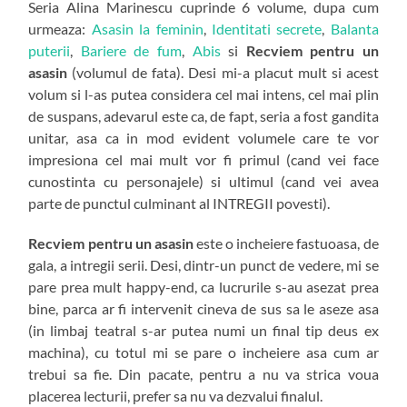
Seria Alina Marinescu cuprinde 6 volume, dupa cum
urmeaza:
Asasin la feminin
,
Identitati secrete
,
Balanta
puterii
,
Bariere de fum
,
Abis
si
Recviem pentru un
asasin
(volumul de fata). Desi mi-a placut mult si acest
volum si l-as putea considera cel mai intens, cel mai plin
de suspans, adevarul este ca, de fapt, seria a fost gandita
unitar, asa ca in mod evident volumele care te vor
impresiona cel mai mult vor fi primul (cand vei face
cunostinta cu personajele) si ultimul (cand vei avea
parte de punctul culminant al INTREGII povesti).
Recviem pentru un asasin
este o incheiere fastuoasa, de
gala, a intregii serii. Desi, dintr-un punct de vedere, mi se
pare prea mult happy-end, ca lucrurile s-au asezat prea
bine, parca ar fi intervenit cineva de sus sa le aseze asa
(in limbaj teatral s-ar putea numi un final tip deus ex
machina), cu totul mi se pare o incheiere asa cum ar
trebui sa fie. Din pacate, pentru a nu va strica voua
placerea lecturii, prefer sa nu va dezvalui finalul.