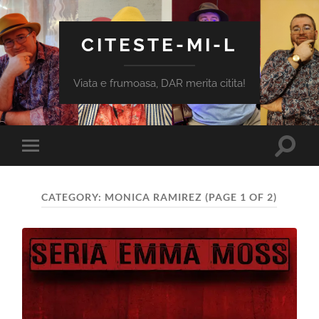
CITESTE-MI-L
Viata e frumoasa, DAR merita citita!
Toggle
Toggle
search
mobile
field
menu
CATEGORY:
MONICA RAMIREZ
(PAGE 1 OF 2)