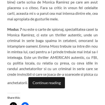
bine) carte scrisa de Monica Ramirez pe care am avut
placerea s-o citesc. Fara sa critic in vreun fel celelalte
carti, aceasta mi s-a parut cea mai intensa dintre ele, cea
mai apropiata de gusturile mele.
Modus 7
nu este o carte de spionaj, specialitatea casei la
Monica Ramirez, ci este un thriller autentic, unde un
criminal in serie baga spaima in cetateni, omorand la
intamplare oameni. Emma Moss trebuie sa intre din nou
in mintea lui, caci pentru a-l prinde trebuie mai intai sa-l
inteleaga. Este un thriller AMERICAN autentic, cu FBI,
cu politia locala, cu relatia cu presa, cu ceva idile in
randul anchetatorilor si cu un criminal in serie care se
crede invincibil si care se joaca de-a soarecele si pisica cu
anchetatorii.
Continue reading
Share this: