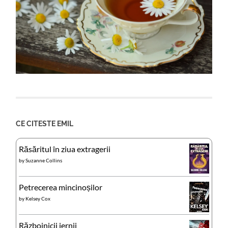
CE CITESTE EMIL
Răsăritul în ziua extragerii
by
Suzanne Collins
Petrecerea mincinoșilor
by
Kelsey Cox
Războinicii iernii