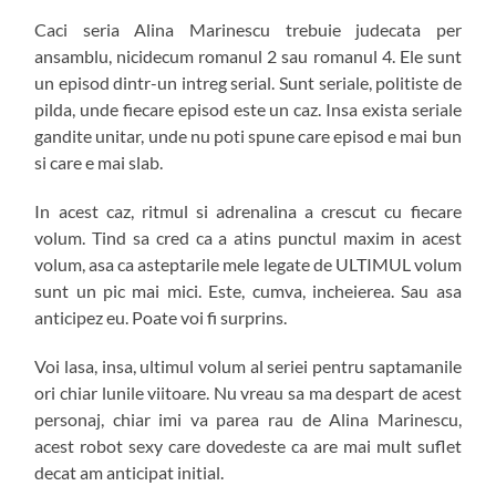
Caci seria Alina Marinescu trebuie judecata per
ansamblu, nicidecum romanul 2 sau romanul 4. Ele sunt
un episod dintr-un intreg serial. Sunt seriale, politiste de
pilda, unde fiecare episod este un caz. Insa exista seriale
gandite unitar, unde nu poti spune care episod e mai bun
si care e mai slab.
In acest caz, ritmul si adrenalina a crescut cu fiecare
volum. Tind sa cred ca a atins punctul maxim in acest
volum, asa ca asteptarile mele legate de ULTIMUL volum
sunt un pic mai mici. Este, cumva, incheierea. Sau asa
anticipez eu. Poate voi fi surprins.
Voi lasa, insa, ultimul volum al seriei pentru saptamanile
ori chiar lunile viitoare. Nu vreau sa ma despart de acest
personaj, chiar imi va parea rau de Alina Marinescu,
acest robot sexy care dovedeste ca are mai mult suflet
decat am anticipat initial.