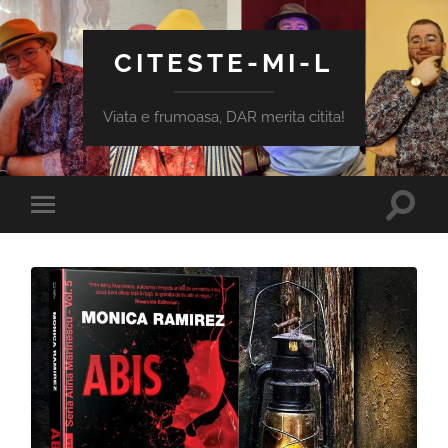
CITESTE-MI-L
Viata e frumoasa, DAR merita citita!
Toggle
Toggle
search
mobile
field
menu