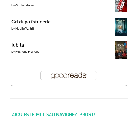
by
Olivier Norek
Gri după întuneric
by
Noelle W. Ihli
Iubita
by
Michelle Frances
LAICUIESTE-MI-L SAU NAVIGHEZI PROST!