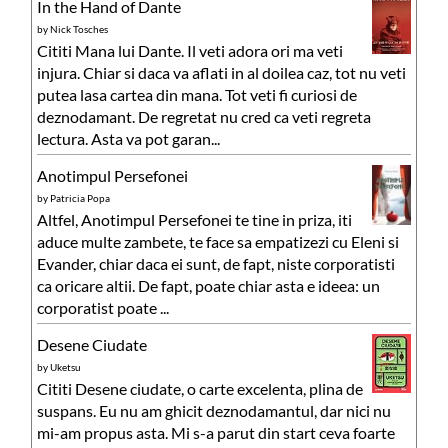
In the Hand of Dante
by
Nick Tosches
Cititi Mana lui Dante. Il veti adora ori ma veti
injura. Chiar si daca va aflati in al doilea caz, tot nu veti
putea lasa cartea din mana. Tot veti fi curiosi de
deznodamant. De regretat nu cred ca veti regreta
lectura. Asta va pot garan...
Anotimpul Persefonei
by
Patricia Popa
Altfel, Anotimpul Persefonei te tine in priza, iti
aduce multe zambete, te face sa empatizezi cu Eleni si
Evander, chiar daca ei sunt, de fapt, niste corporatisti
ca oricare altii. De fapt, poate chiar asta e ideea: un
corporatist poate ...
Desene Ciudate
by
Uketsu
Cititi Desene ciudate, o carte excelenta, plina de
suspans. Eu nu am ghicit deznodamantul, dar nici nu
mi-am propus asta. Mi s-a parut din start ceva foarte