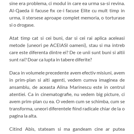
sine era problema, ci modul in care ea urma sa-si revina.
Al-Qaeda ii facuse fix ce-i facuse Elite cu mult timp in
urma, ii stersese aproape complet memoria, o torturase
si o drogase.
Atat timp cat si cei buni, dar si cei rai aplica aceleasi
metode (uneori pe ACEIASI oameni), stau si ma intreb
care este diferenta dintre ei? De ce unii sunt buni si altii
sunt rai? Doar ca lupta in tabere diferite?
Daca in volumele precedente avem efectiv misiuni, avem
in prim-plan si alti agenti, vedem cumva imaginea de
ansamblu, de aceasta Alina Marinescu este in centrul
atentiei. Ca in cinematografie, nu vedem big picture, ci
avem prim-plan cu ea. O vedem cum se schimba, cum se
transforma, uneori diferentele fiind radicale chiar de la o
pagina la alta.
Citind Abis, stateam si ma gandeam cine ar putea