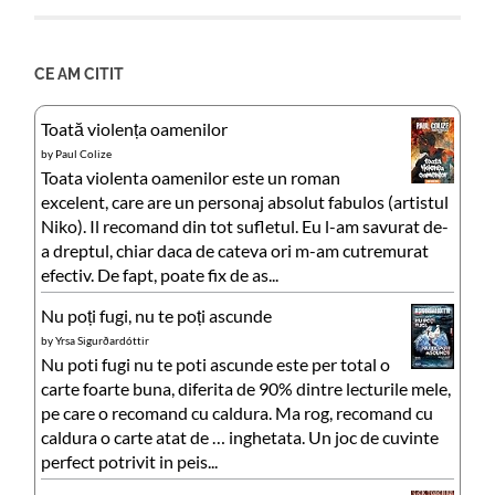
CE AM CITIT
Toată violența oamenilor
by
Paul Colize
Toata violenta oamenilor este un roman
excelent, care are un personaj absolut fabulos (artistul
Niko). Il recomand din tot sufletul. Eu l-am savurat de-
a dreptul, chiar daca de cateva ori m-am cutremurat
efectiv. De fapt, poate fix de as...
Nu poți fugi, nu te poți ascunde
by
Yrsa Sigurðardóttir
Nu poti fugi nu te poti ascunde este per total o
carte foarte buna, diferita de 90% dintre lecturile mele,
pe care o recomand cu caldura. Ma rog, recomand cu
caldura o carte atat de … inghetata. Un joc de cuvinte
perfect potrivit in peis...