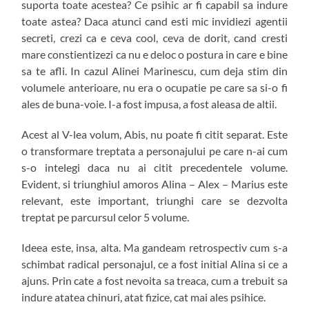
suporta toate acestea? Ce psihic ar fi capabil sa indure
toate astea? Daca atunci cand esti mic invidiezi agentii
secreti, crezi ca e ceva cool, ceva de dorit, cand cresti
mare constientizezi ca nu e deloc o postura in care e bine
sa te afli. In cazul Alinei Marinescu, cum deja stim din
volumele anterioare, nu era o ocupatie pe care sa si-o fi
ales de buna-voie. I-a fost impusa, a fost aleasa de altii.
Acest al V-lea volum, Abis, nu poate fi citit separat. Este
o transformare treptata a personajului pe care n-ai cum
s-o intelegi daca nu ai citit precedentele volume.
Evident, si triunghiul amoros Alina – Alex – Marius este
relevant, este important, triunghi care se dezvolta
treptat pe parcursul celor 5 volume.
Ideea este, insa, alta. Ma gandeam retrospectiv cum s-a
schimbat radical personajul, ce a fost initial Alina si ce a
ajuns. Prin cate a fost nevoita sa treaca, cum a trebuit sa
indure atatea chinuri, atat fizice, cat mai ales psihice.