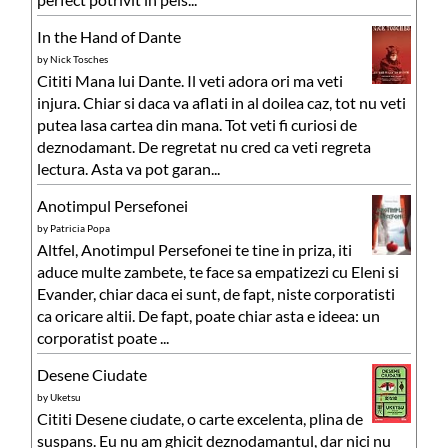
In the Hand of Dante
by
Nick Tosches
Cititi Mana lui Dante. Il veti adora ori ma veti
injura. Chiar si daca va aflati in al doilea caz, tot nu veti
putea lasa cartea din mana. Tot veti fi curiosi de
deznodamant. De regretat nu cred ca veti regreta
lectura. Asta va pot garan...
Anotimpul Persefonei
by
Patricia Popa
Altfel, Anotimpul Persefonei te tine in priza, iti
aduce multe zambete, te face sa empatizezi cu Eleni si
Evander, chiar daca ei sunt, de fapt, niste corporatisti
ca oricare altii. De fapt, poate chiar asta e ideea: un
corporatist poate ...
Desene Ciudate
by
Uketsu
Cititi Desene ciudate, o carte excelenta, plina de
suspans. Eu nu am ghicit deznodamantul, dar nici nu