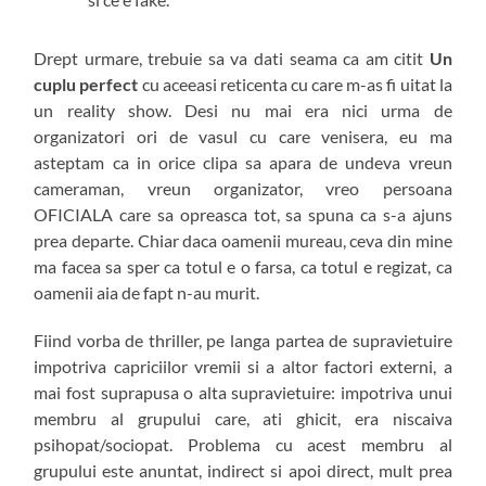
Drept urmare, trebuie sa va dati seama ca am citit
Un
cuplu perfect
cu aceeasi reticenta cu care m-as fi uitat la
un reality show. Desi nu mai era nici urma de
organizatori ori de vasul cu care venisera, eu ma
asteptam ca in orice clipa sa apara de undeva vreun
cameraman, vreun organizator, vreo persoana
OFICIALA care sa opreasca tot, sa spuna ca s-a ajuns
prea departe. Chiar daca oamenii mureau, ceva din mine
ma facea sa sper ca totul e o farsa, ca totul e regizat, ca
oamenii aia de fapt n-au murit.
Fiind vorba de thriller, pe langa partea de supravietuire
impotriva capriciilor vremii si a altor factori externi, a
mai fost suprapusa o alta supravietuire: impotriva unui
membru al grupului care, ati ghicit, era niscaiva
psihopat/sociopat. Problema cu acest membru al
grupului este anuntat, indirect si apoi direct, mult prea