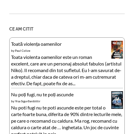
CE AM CITIT
Toată violența oamenilor
by
Paul Colize
Toata violenta oamenilor este un roman
excelent, care are un personaj absolut fabulos (artistul
Niko). Il recomand din tot sufletul. Eu l-am savurat de-
a dreptul, chiar daca de cateva ori m-am cutremurat
efectiv. De fapt, poate fix de as...
Nu poți fugi, nu te poți ascunde
by
Yrsa Sigurðardóttir
Nu poti fugi nu te poti ascunde este per total o
carte foarte buna, diferita de 90% dintre lecturile mele,
pe care o recomand cu caldura. Ma rog, recomand cu
caldura o carte atat de … inghetata. Un joc de cuvinte
perfect potrivit in peis...