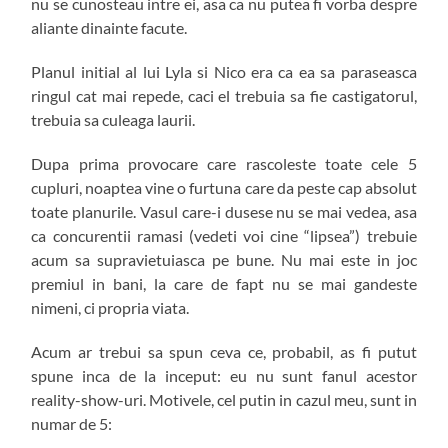
nu se cunosteau intre ei, asa ca nu putea fi vorba despre
aliante dinainte facute.
Planul initial al lui Lyla si Nico era ca ea sa paraseasca
ringul cat mai repede, caci el trebuia sa fie castigatorul,
trebuia sa culeaga laurii.
Dupa prima provocare care rascoleste toate cele 5
cupluri, noaptea vine o furtuna care da peste cap absolut
toate planurile. Vasul care-i dusese nu se mai vedea, asa
ca concurentii ramasi (vedeti voi cine “lipsea”) trebuie
acum sa supravietuiasca pe bune. Nu mai este in joc
premiul in bani, la care de fapt nu se mai gandeste
nimeni, ci propria viata.
Acum ar trebui sa spun ceva ce, probabil, as fi putut
spune inca de la inceput: eu nu sunt fanul acestor
reality-show-uri. Motivele, cel putin in cazul meu, sunt in
numar de 5: