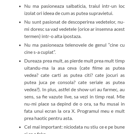
Nu ma pasioneaza salbaticia, traiul intr-un loc
izolat ori ideea de cum as putea supravietui.
Nu sunt pasionat de descoperirea vedetelor, nu-
mi doresc sa vad vedetele (orice ar insemna acest
termen) intr-o alta ipostaza.
Nu ma pasioneaza telenovele de genul “cine cu
cine s-a cuplat”.
Dureaza prea mult, as pierde mult prea mult timp
uitandu-ma la asa ceva (cate filme as putea
vedea? cate carti as putea citi? cate jocuri as
putea juca pe consola? cate seriale as putea
vedea?). In plus, astfel de show-uri au farmec, au
sens, sa fie vazute live, sa vezi in timp real. Mie
nu-mi place sa depind de o ora, sa fiu musai in
fata unui ecran la ora X. Programul meu e mult
prea haotic pentru asta.
Cel mai important: niciodata nu stiu ce e pe bune
si ce e fake.