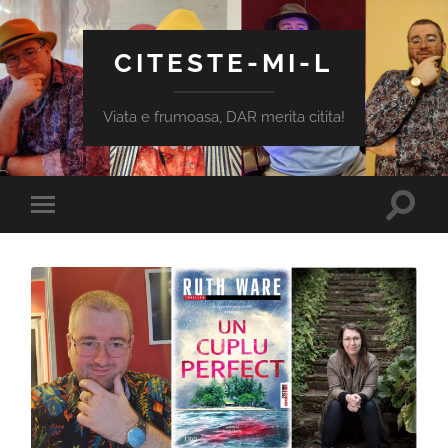
CITESTE-MI-L
Viata e frumoasa, DAR merita citita!
Toggle
Toggle
search
mobile
field
menu