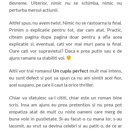
devreme. Ulterior, nimic nu se schimba, nimic nu
perturba mersul actiunii.
Altfel spus, nu avem twist. Nimic nu se rastoarna la final.
Primim o explicatie pentru tot, dar cam atat. Practic,
citeam pagina dupa pagina doar pentru a afla acea
explicatie si, eventual, cati vor mai muri pana la final.
Oare cati vor supravietui? Daca e prea putin sau e de
ajuns ramane sa stabiliti voi.
Altii vor trai romanul
Un cuplu perfect
mult mai intens,
eu sunt defect si pot sa spun ca nu am simtit acel fior,
acel suspans, pe care il caut la orice thriller.
Chiar va sfatuiesc sa-l cititi, chiar este un roman bine
scris. Insa am ajuns eu prea pretentios si nu prea pot
empatiza atat de mult cu niste oameni care merg de
buna voie in pustietate. Si-au facut-o cu mana lor, s-au
lacomit, au vrut sa devina celebri si au patit-o, de ce ar