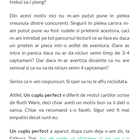
trebui sa-i plang?
Din acest motiv nici nu m-am putut pune in pielea
vreunuia dintre concurenti. Singurii in pielea carora m-
am putut pune au fost rudele si prietenii acestora, caci
m-am intrebat pe tot parcursul lecturii ce as face eu daca
un prieten ar pleca intr-o astfel de aventura. Oare as
intra in panica daca nu ar da niciun semn timp de 3-4
saptamani? Dar daca m-ar avertiza dinainte ca nu are
semnal si ca nu va da niciun semn 4 saptamani?
Serios ca n-am raspunsuri. Si sper sa nu le aflu niciodata.
Altfel,
Un cuplu perfect
e diferit de restul cartilor scrise
de Ruth Ware, deci chiar aveti un motiv bun sa ii dati o
sansa. Chiar va recomand s-o faceti. Sigur veti fi mai
empatici decat sunt eu.
Un cuplu perfect
a aparut, dupa cum deja v-am zis, la
Editura Trei,
loc de unde va sfatuiesc si pe voi s-o