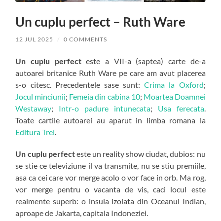
Un cuplu perfect – Ruth Ware
12 JUL 2025
/
0 COMMENTS
Un cuplu perfect
este a VII-a (saptea) carte de-a
autoarei britanice Ruth Ware pe care am avut placerea
s-o citesc. Precedentele sase sunt:
Crima la Oxford
;
Jocul minciunii
;
Femeia din cabina 10
;
Moartea Doamnei
Westaway
;
Intr-o padure intunecata
;
Usa ferecata
.
Toate cartile autoarei au aparut in limba romana la
Editura Trei
.
Un cuplu perfect
este un reality show ciudat, dubios: nu
se stie ce televiziune il va transmite, nu se stiu premiile,
asa ca cei care vor merge acolo o vor face in orb. Ma rog,
vor merge pentru o vacanta de vis, caci locul este
realmente superb: o insula izolata din Oceanul Indian,
aproape de Jakarta, capitala Indoneziei.