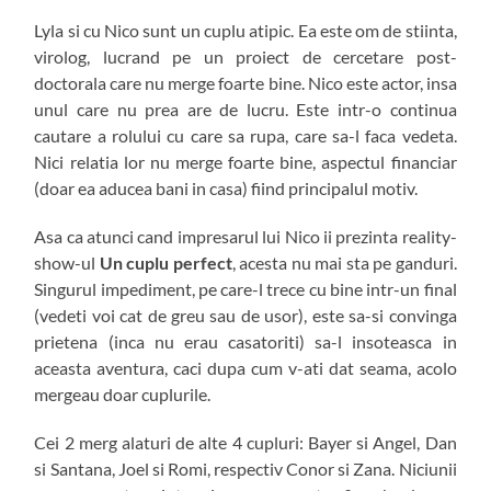
Lyla si cu Nico sunt un cuplu atipic. Ea este om de stiinta,
virolog, lucrand pe un proiect de cercetare post-
doctorala care nu merge foarte bine. Nico este actor, insa
unul care nu prea are de lucru. Este intr-o continua
cautare a rolului cu care sa rupa, care sa-l faca vedeta.
Nici relatia lor nu merge foarte bine, aspectul financiar
(doar ea aducea bani in casa) fiind principalul motiv.
Asa ca atunci cand impresarul lui Nico ii prezinta reality-
show-ul
Un cuplu perfect
, acesta nu mai sta pe ganduri.
Singurul impediment, pe care-l trece cu bine intr-un final
(vedeti voi cat de greu sau de usor), este sa-si convinga
prietena (inca nu erau casatoriti) sa-l insoteasca in
aceasta aventura, caci dupa cum v-ati dat seama, acolo
mergeau doar cuplurile.
Cei 2 merg alaturi de alte 4 cupluri: Bayer si Angel, Dan
si Santana, Joel si Romi, respectiv Conor si Zana. Niciunii