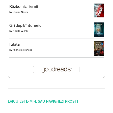
Războinicii iernii
by
Olivier Norek
Gri după întuneric
by
Noelle W. Ihli
Iubita
by
Michelle Frances
LAICUIESTE-MI-L SAU NAVIGHEZI PROST!