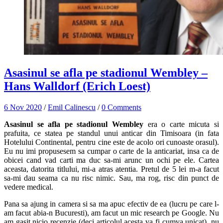
Asasinul se afla pe stadionul Wembley –
Hans Walldorf (Erich Loest)
6 Nov 2020
/
Emil Calinescu
/
0 Comments
Asasinul se afla pe stadionul Wembley
era o carte micuta si
prafuita, ce statea pe standul unui anticar din Timisoara (in fata
Hotelului Continental, pentru cine este de acolo ori cunoaste orasul).
Eu nu imi propusesem sa cumpar o carte de la anticariat, insa ca de
obicei cand vad carti ma duc sa-mi arunc un ochi pe ele. Cartea
aceasta, datorita titlului, mi-a atras atentia. Pretul de 5 lei m-a facut
sa-mi dau seama ca nu risc nimic. Sau, ma rog, risc din punct de
vedere medical.
Pana sa ajung in camera si sa ma apuc efectiv de ea (lucru pe care l-
am facut abia-n Bucuresti), am facut un mic research pe Google. Nu
am gasit nicio recenzie (deci articolul acesta va fi cumva unicat), nu