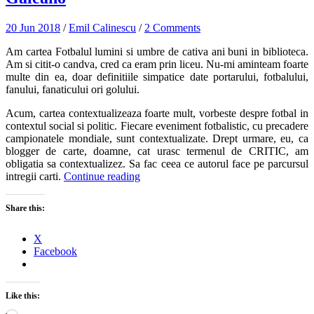
20 Jun 2018
/
Emil Calinescu
/
2 Comments
Am cartea Fotbalul lumini si umbre de cativa ani buni in biblioteca.
Am si citit-o candva, cred ca eram prin liceu. Nu-mi aminteam foarte
multe din ea, doar definitiile simpatice date portarului, fotbalului,
fanului, fanaticului ori golului.
Acum, cartea contextualizeaza foarte mult, vorbeste despre fotbal in
contextul social si politic. Fiecare eveniment fotbalistic, cu precadere
campionatele mondiale, sunt contextualizate. Drept urmare, eu, ca
blogger de carte, doamne, cat urasc termenul de CRITIC, am
obligatia sa contextualizez. Sa fac ceea ce autorul face pe parcursul
intregii carti.
Continue reading
Share this:
X
Facebook
Like this: