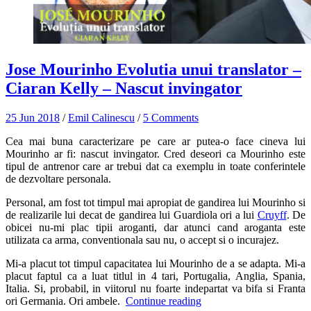
Jose Mourinho Evolutia unui translator –
Ciaran Kelly – Nascut invingator
25 Jun 2018
/
Emil Calinescu
/
5 Comments
Cea mai buna caracterizare pe care ar putea-o face cineva lui
Mourinho ar fi: nascut invingator. Cred deseori ca Mourinho este
tipul de antrenor care ar trebui dat ca exemplu in toate conferintele
de dezvoltare personala.
Personal, am fost tot timpul mai apropiat de gandirea lui Mourinho si
de realizarile lui decat de gandirea lui Guardiola ori a lui
Cruyff
. De
obicei nu-mi plac tipii aroganti, dar atunci cand aroganta este
utilizata ca arma, conventionala sau nu, o accept si o incurajez.
Mi-a placut tot timpul capacitatea lui Mourinho de a se adapta. Mi-a
placut faptul ca a luat titlul in 4 tari, Portugalia, Anglia, Spania,
Italia. Si, probabil, in viitorul nu foarte indepartat va bifa si Franta
ori Germania. Ori ambele.
Continue reading