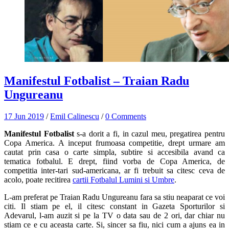
Manifestul Fotbalist – Traian Radu
Ungureanu
17 Jun 2019
/
Emil Calinescu
/
0 Comments
Manifestul Fotbalist
s-a dorit a fi, in cazul meu, pregatirea pentru
Copa America. A inceput frumoasa competitie, drept urmare am
cautat prin casa o carte simpla, subtire si accesibila avand ca
tematica fotbalul. E drept, fiind vorba de Copa America, de
competitia inter-tari sud-americana, ar fi trebuit sa citesc ceva de
acolo, poate recitirea
cartii Fotbalul Lumini si Umbre
.
L-am preferat pe Traian Radu Ungureanu fara sa stiu neaparat ce voi
citi. Il stiam pe el, il citesc constant in Gazeta Sporturilor si
Adevarul, l-am auzit si pe la TV o data sau de 2 ori, dar chiar nu
stiam ce e cu aceasta carte. Si, sincer sa fiu, nici cum a ajuns ea in