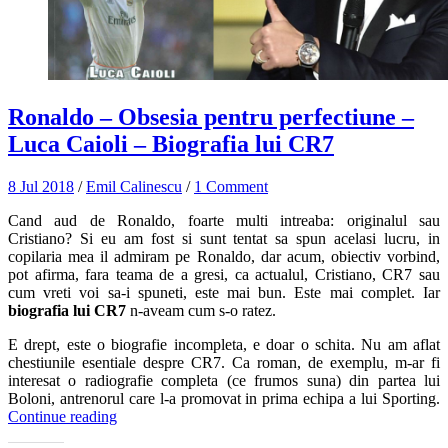
Ronaldo – Obsesia pentru perfectiune –
Luca Caioli – Biografia lui CR7
8 Jul 2018
/
Emil Calinescu
/
1 Comment
Cand aud de Ronaldo, foarte multi intreaba: originalul sau
Cristiano? Si eu am fost si sunt tentat sa spun acelasi lucru, in
copilaria mea il admiram pe Ronaldo, dar acum, obiectiv vorbind,
pot afirma, fara teama de a gresi, ca actualul, Cristiano, CR7 sau
cum vreti voi sa-i spuneti, este mai bun. Este mai complet. Iar
biografia lui CR7
n-aveam cum s-o ratez.
E drept, este o biografie incompleta, e doar o schita. Nu am aflat
chestiunile esentiale despre CR7. Ca roman, de exemplu, m-ar fi
interesat o radiografie completa (ce frumos suna) din partea lui
Boloni, antrenorul care l-a promovat in prima echipa a lui Sporting.
Continue reading