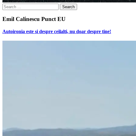
Search
for:
Emil Calinescu Punct EU
Autoironia este si despre ceilalti, nu doar despre tine!