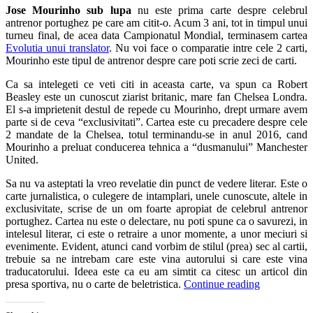
Jose Mourinho sub lupa
nu este prima carte despre celebrul
antrenor portughez pe care am citit-o. Acum 3 ani, tot in timpul unui
turneu final, de acea data Campionatul Mondial, terminasem cartea
Evolutia unui translator
. Nu voi face o comparatie intre cele 2 carti,
Mourinho este tipul de antrenor despre care poti scrie zeci de carti.
Ca sa intelegeti ce veti citi in aceasta carte, va spun ca Robert
Beasley este un cunoscut ziarist britanic, mare fan Chelsea Londra.
El s-a imprietenit destul de repede cu Mourinho, drept urmare avem
parte si de ceva “exclusivitati”. Cartea este cu precadere despre cele
2 mandate de la Chelsea, totul terminandu-se in anul 2016, cand
Mourinho a preluat conducerea tehnica a “dusmanului” Manchester
United.
Sa nu va asteptati la vreo revelatie din punct de vedere literar. Este o
carte jurnalistica, o culegere de intamplari, unele cunoscute, altele in
exclusivitate, scrise de un om foarte apropiat de celebrul antrenor
portughez. Cartea nu este o delectare, nu poti spune ca o savurezi, in
intelesul literar, ci este o retraire a unor momente, a unor meciuri si
evenimente. Evident, atunci cand vorbim de stilul (prea) sec al cartii,
trebuie sa ne intrebam care este vina autorului si care este vina
traducatorului. Ideea este ca eu am simtit ca citesc un articol din
presa sportiva, nu o carte de beletristica.
Continue reading