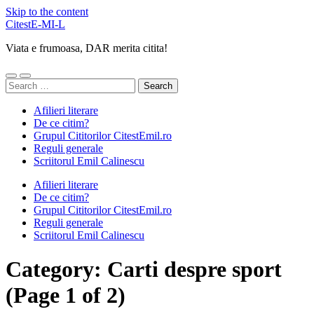
Skip to the content
CitestE-MI-L
Viata e frumoasa, DAR merita citita!
Toggle
Toggle
Search
mobile
search
for:
menu
field
Afilieri literare
De ce citim?
Grupul Cititorilor CitestEmil.ro
Reguli generale
Scriitorul Emil Calinescu
Afilieri literare
De ce citim?
Grupul Cititorilor CitestEmil.ro
Reguli generale
Scriitorul Emil Calinescu
Category:
Carti despre sport
(Page 1 of 2)