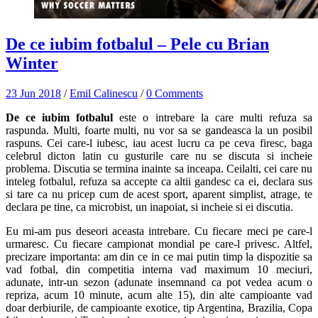
De ce iubim fotbalul – Pele cu Brian
Winter
23 Jun 2018
/
Emil Calinescu
/
0 Comments
De ce iubim fotbalul
este o intrebare la care multi refuza sa
raspunda. Multi, foarte multi, nu vor sa se gandeasca la un posibil
raspuns. Cei care-l iubesc, iau acest lucru ca pe ceva firesc, baga
celebrul dicton latin cu gusturile care nu se discuta si incheie
problema. Discutia se termina inainte sa inceapa. Ceilalti, cei care nu
inteleg fotbalul, refuza sa accepte ca altii gandesc ca ei, declara sus
si tare ca nu pricep cum de acest sport, aparent simplist, atrage, te
declara pe tine, ca microbist, un inapoiat, si incheie si ei discutia.
Eu mi-am pus deseori aceasta intrebare. Cu fiecare meci pe care-l
urmaresc. Cu fiecare campionat mondial pe care-l privesc. Altfel,
precizare importanta: am din ce in ce mai putin timp la dispozitie sa
vad fotbal, din competitia interna vad maximum 10 meciuri,
adunate, intr-un sezon (adunate insemnand ca pot vedea acum o
repriza, acum 10 minute, acum alte 15), din alte campioante vad
doar derbiurile, de campioante exotice, tip Argentina, Brazilia, Copa