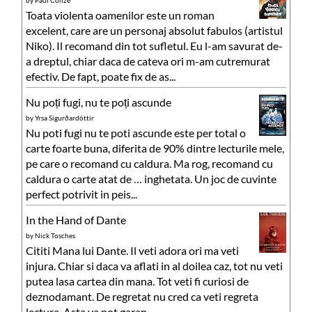
Toata violenta oamenilor este un roman
excelent, care are un personaj absolut fabulos (artistul
Niko). Il recomand din tot sufletul. Eu l-am savurat de-
a dreptul, chiar daca de cateva ori m-am cutremurat
efectiv. De fapt, poate fix de as...
Nu poți fugi, nu te poți ascunde
by
Yrsa Sigurðardóttir
Nu poti fugi nu te poti ascunde este per total o
carte foarte buna, diferita de 90% dintre lecturile mele,
pe care o recomand cu caldura. Ma rog, recomand cu
caldura o carte atat de … inghetata. Un joc de cuvinte
perfect potrivit in peis...
In the Hand of Dante
by
Nick Tosches
Cititi Mana lui Dante. Il veti adora ori ma veti
injura. Chiar si daca va aflati in al doilea caz, tot nu veti
putea lasa cartea din mana. Tot veti fi curiosi de
deznodamant. De regretat nu cred ca veti regreta
lectura. Asta va pot garan...