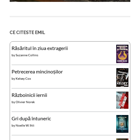
CE CITESTE EMIL
Răsăritul în ziua extragerii
by
Suzanne Collins
Petrecerea mincinoșilor
by
Kelsey Cox
Războinicii iernii
by
Olivier Norek
Gri după întuneric
by
Noelle W. Ihli