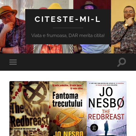
CITESTE-MI-L
Viata e frumoasa, DAR merita citita!
Toggle
Toggle
search
mobile
field
menu