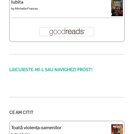
Iubita
by
Michelle Frances
LAICUIESTE-MI-L SAU NAVIGHEZI PROST!
CE AM CITIT
Toată violența oamenilor
by
Paul Colize