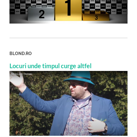
BLOND.RO
Locuri unde timpul curge altfel