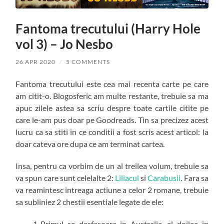
Fantoma trecutului (Harry Hole
vol 3) – Jo Nesbo
26 APR 2020
/
5 COMMENTS
Fantoma trecutului este cea mai recenta carte pe care
am citit-o. Blogosferic am multe restante, trebuie sa ma
apuc zilele astea sa scriu despre toate cartile citite pe
care le-am pus doar pe Goodreads. Tin sa precizez acest
lucru ca sa stiti in ce conditii a fost scris acest articol: la
doar cateva ore dupa ce am terminat cartea.
Insa, pentru ca vorbim de un al treilea volum, trebuie sa
va spun care sunt celelalte 2:
Liliacul
si
Carabusii
. Fara sa
va reamintesc intreaga actiune a celor 2 romane, trebuie
sa subliniez 2 chestii esentiale legate de ele:
Primul se desfasoara in Australia, al doilea in