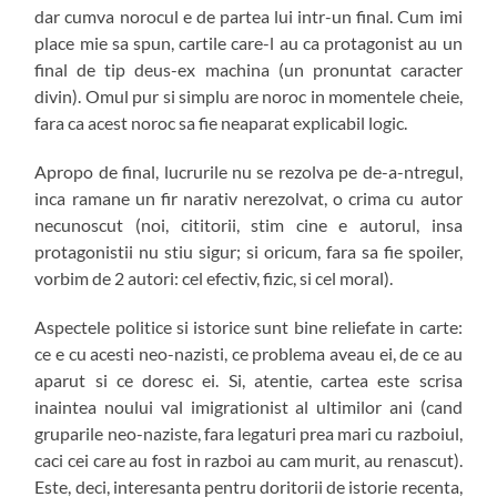
dar cumva norocul e de partea lui intr-un final. Cum imi
place mie sa spun, cartile care-l au ca protagonist au un
final de tip deus-ex machina (un pronuntat caracter
divin). Omul pur si simplu are noroc in momentele cheie,
fara ca acest noroc sa fie neaparat explicabil logic.
Apropo de final, lucrurile nu se rezolva pe de-a-ntregul,
inca ramane un fir narativ nerezolvat, o crima cu autor
necunoscut (noi, cititorii, stim cine e autorul, insa
protagonistii nu stiu sigur; si oricum, fara sa fie spoiler,
vorbim de 2 autori: cel efectiv, fizic, si cel moral).
Aspectele politice si istorice sunt bine reliefate in carte:
ce e cu acesti neo-nazisti, ce problema aveau ei, de ce au
aparut si ce doresc ei. Si, atentie, cartea este scrisa
inaintea noului val imigrationist al ultimilor ani (cand
gruparile neo-naziste, fara legaturi prea mari cu razboiul,
caci cei care au fost in razboi au cam murit, au renascut).
Este, deci, interesanta pentru doritorii de istorie recenta,