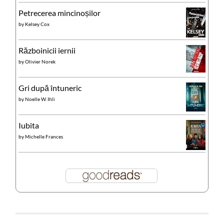
Petrecerea mincinoșilor
by
Kelsey Cox
Războinicii iernii
by
Olivier Norek
Gri după întuneric
by
Noelle W. Ihli
Iubita
by
Michelle Frances