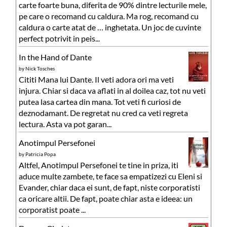
carte foarte buna, diferita de 90% dintre lecturile mele,
pe care o recomand cu caldura. Ma rog, recomand cu
caldura o carte atat de … inghetata. Un joc de cuvinte
perfect potrivit in peis...
In the Hand of Dante
by
Nick Tosches
Cititi Mana lui Dante. Il veti adora ori ma veti
injura. Chiar si daca va aflati in al doilea caz, tot nu veti
putea lasa cartea din mana. Tot veti fi curiosi de
deznodamant. De regretat nu cred ca veti regreta
lectura. Asta va pot garan...
Anotimpul Persefonei
by
Patricia Popa
Altfel, Anotimpul Persefonei te tine in priza, iti
aduce multe zambete, te face sa empatizezi cu Eleni si
Evander, chiar daca ei sunt, de fapt, niste corporatisti
ca oricare altii. De fapt, poate chiar asta e ideea: un
corporatist poate ...