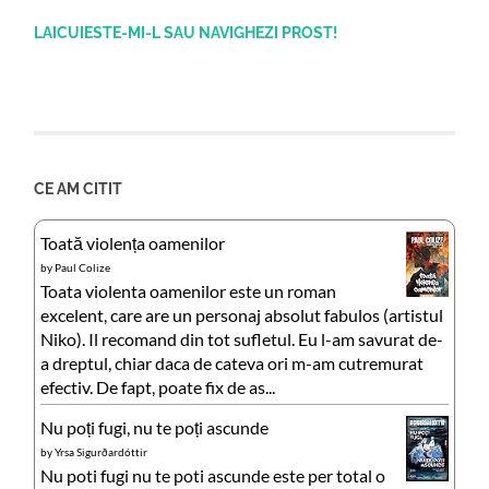
LAICUIESTE-MI-L SAU NAVIGHEZI PROST!
CE AM CITIT
Toată violența oamenilor
by
Paul Colize
Toata violenta oamenilor este un roman
excelent, care are un personaj absolut fabulos (artistul
Niko). Il recomand din tot sufletul. Eu l-am savurat de-
a dreptul, chiar daca de cateva ori m-am cutremurat
efectiv. De fapt, poate fix de as...
Nu poți fugi, nu te poți ascunde
by
Yrsa Sigurðardóttir
Nu poti fugi nu te poti ascunde este per total o