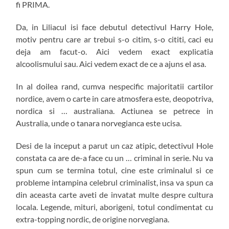
fi PRIMA.
Da, in Liliacul isi face debutul detectivul Harry Hole,
motiv pentru care ar trebui s-o citim, s-o cititi, caci eu
deja am facut-o. Aici vedem exact explicatia
alcoolismului sau. Aici vedem exact de ce a ajuns el asa.
In al doilea rand, cumva nespecific majoritatii cartilor
nordice, avem o carte in care atmosfera este, deopotriva,
nordica si … australiana. Actiunea se petrece in
Australia, unde o tanara norvegianca este ucisa.
Desi de la inceput a parut un caz atipic, detectivul Hole
constata ca are de-a face cu un … criminal in serie. Nu va
spun cum se termina totul, cine este criminalul si ce
probleme intampina celebrul criminalist, insa va spun ca
din aceasta carte aveti de invatat multe despre cultura
locala. Legende, mituri, aborigeni, totul condimentat cu
extra-topping nordic, de origine norvegiana.