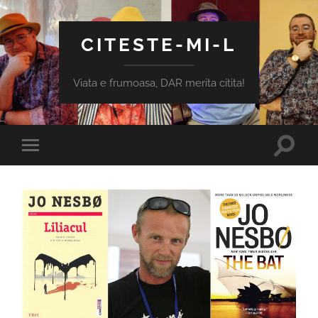
CITESTE-MI-L
Viata e frumoasa, DAR merita citita!
Toggle
Toggle
search
mobile
field
menu