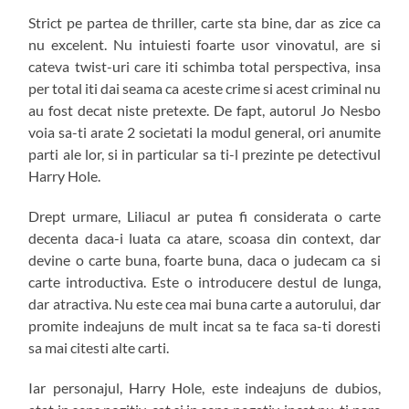
Strict pe partea de thriller, carte sta bine, dar as zice ca
nu excelent. Nu intuiesti foarte usor vinovatul, are si
cateva twist-uri care iti schimba total perspectiva, insa
per total iti dai seama ca aceste crime si acest criminal nu
au fost decat niste pretexte. De fapt, autorul Jo Nesbo
voia sa-ti arate 2 societati la modul general, ori anumite
parti ale lor, si in particular sa ti-l prezinte pe detectivul
Harry Hole.
Drept urmare, Liliacul ar putea fi considerata o carte
decenta daca-i luata ca atare, scoasa din context, dar
devine o carte buna, foarte buna, daca o judecam ca si
carte introductiva. Este o introducere destul de lunga,
dar atractiva. Nu este cea mai buna carte a autorului, dar
promite indeajuns de mult incat sa te faca sa-ti doresti
sa mai citesti alte carti.
Iar personajul, Harry Hole, este indeajuns de dubios,