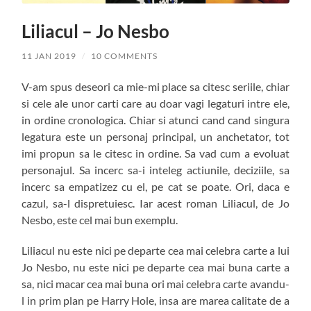
Liliacul – Jo Nesbo
11 JAN 2019
/
10 COMMENTS
V-am spus deseori ca mie-mi place sa citesc seriile, chiar
si cele ale unor carti care au doar vagi legaturi intre ele,
in ordine cronologica. Chiar si atunci cand cand singura
legatura este un personaj principal, un anchetator, tot
imi propun sa le citesc in ordine. Sa vad cum a evoluat
personajul. Sa incerc sa-i inteleg actiunile, deciziile, sa
incerc sa empatizez cu el, pe cat se poate. Ori, daca e
cazul, sa-l dispretuiesc. Iar acest roman Liliacul, de Jo
Nesbo, este cel mai bun exemplu.
Liliacul nu este nici pe departe cea mai celebra carte a lui
Jo Nesbo, nu este nici pe departe cea mai buna carte a
sa, nici macar cea mai buna ori mai celebra carte avandu-
l in prim plan pe Harry Hole, insa are marea calitate de a