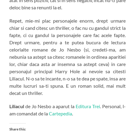
atat in sens pozitiv, cat si in sens negativ, incat nu-ti pare
deloc bine sa renunti la el.
Repet, mie-mi plac personajele enorm, drept urmare
chiar si cand citesc un thriller, o fac nu cu gandul strict la
fapte, ci cu gandul la personajele care fac acele fapte.
Drept urmare, pentru a te putea bucura de lectura
celorlalte romane de Jo Nesbo (si, credeti-ma, am
nebunia sa astept sa citesc romanele in ordinea aparitiei
lor, chiar daca asta ar insemna sa astept ceva) in care
personajul principal Harry Hole ai nevoie sa citesti
Liliacul. N-o sa te incante, n-o sa te dea pe spate, insa are
multe lucruri sa-ti spuna. E un roman solid, mai mult
decat un thriller.
Liliacul
de Jo Nesbo a aparut la
Editura Trei
. Personal, l-
am comandat de la
Cartepedia
.
Share this: