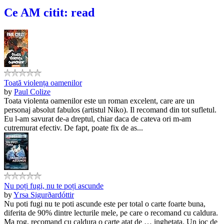
Ce AM citit: read
Toată violența oamenilor
by
Paul Colize
Toata violenta oamenilor este un roman excelent, care are un
personaj absolut fabulos (artistul Niko). Il recomand din tot sufletul.
Eu l-am savurat de-a dreptul, chiar daca de cateva ori m-am
cutremurat efectiv. De fapt, poate fix de as...
Nu poți fugi, nu te poți ascunde
by
Yrsa Sigurðardóttir
Nu poti fugi nu te poti ascunde este per total o carte foarte buna,
diferita de 90% dintre lecturile mele, pe care o recomand cu caldura.
Ma rog, recomand cu caldura o carte atat de … inghetata. Un joc de