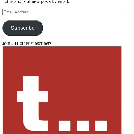
notifications of new posts by email.
Email
Address
Subscribe
Join 241 other subscribers