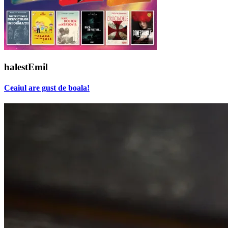
halestEmil
Ceaiul are gust de boala!