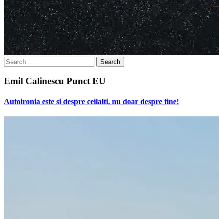
Search
for:
Emil Calinescu Punct EU
Autoironia este si despre ceilalti, nu doar despre tine!