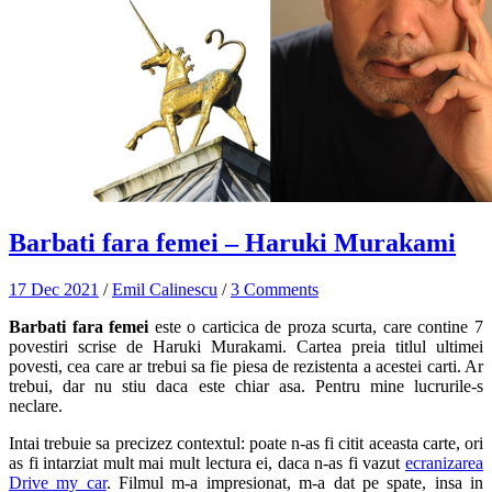
Barbati fara femei – Haruki Murakami
17 Dec 2021
/
Emil Calinescu
/
3 Comments
Barbati fara femei
este o carticica de proza scurta, care contine 7
povestiri scrise de Haruki Murakami. Cartea preia titlul ultimei
povesti, cea care ar trebui sa fie piesa de rezistenta a acestei carti. Ar
trebui, dar nu stiu daca este chiar asa. Pentru mine lucrurile-s
neclare.
Intai trebuie sa precizez contextul: poate n-as fi citit aceasta carte, ori
as fi intarziat mult mai mult lectura ei, daca n-as fi vazut
ecranizarea
Drive my car
. Filmul m-a impresionat, m-a dat pe spate, insa in