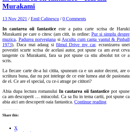
Murakami
13 Nov 2021
/
Emil Calinescu
/
0 Comments
In cautarea oii fantastice
este a patra carte scrisa de Haruki
Murakami pe care o citesc (am citit, in ordine:
Pur si simplu despre
muzica
,
Padurea norvegiana
si
Asculta cum canta vantul & Pinball
1973
). Daca mai adaug si
filmul Drive my car
, ecranizarea unei
povestiri scurte scrisa de acelasi autor, pot spune ca am avut ceva
tangente cu Murakami, fara sa pot spune ca stiu absolut tot ce a
scris.
La fiecare carte de-a lui citita, spuneam ca e un autor decent, are o
scriitura buna, dar nu pot intelege de ce este lumea atat de pasionata
de el. Ce are el special, cu ce-i atrage pe cititori?
Abia dupa lectura romanului
In cautarea oii fantastice
pot spune
ca am descoperit … miracolul. Ca sa fiu in tema cartii, pot spune ca
abia aici am descoperit oaia fantastica.
Continue reading
Share this:
X