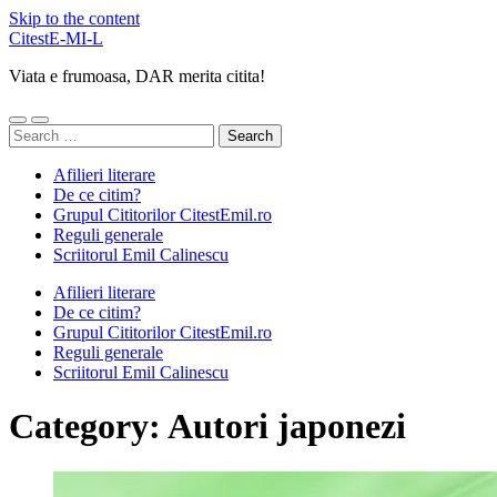
Skip to the content
CitestE-MI-L
Viata e frumoasa, DAR merita citita!
Toggle
Toggle
Search
mobile
search
for:
menu
field
Afilieri literare
De ce citim?
Grupul Cititorilor CitestEmil.ro
Reguli generale
Scriitorul Emil Calinescu
Afilieri literare
De ce citim?
Grupul Cititorilor CitestEmil.ro
Reguli generale
Scriitorul Emil Calinescu
Category:
Autori japonezi