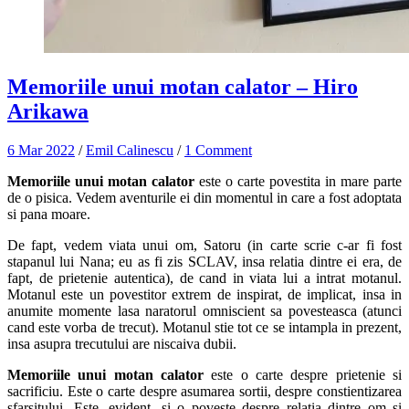
Memoriile unui motan calator – Hiro
Arikawa
6 Mar 2022
/
Emil Calinescu
/
1 Comment
Memoriile unui motan calator
este o carte povestita in mare parte
de o pisica. Vedem aventurile ei din momentul in care a fost adoptata
si pana moare.
De fapt, vedem viata unui om, Satoru (in carte scrie c-ar fi fost
stapanul lui Nana; eu as fi zis SCLAV, insa relatia dintre ei era, de
fapt, de prietenie autentica), de cand in viata lui a intrat motanul.
Motanul este un povestitor extrem de inspirat, de implicat, insa in
anumite momente lasa naratorul omniscient sa povesteasca (atunci
cand este vorba de trecut). Motanul stie tot ce se intampla in prezent,
insa asupra trecutului are niscaiva dubii.
Memoriile unui motan calator
este o carte despre prietenie si
sacrificiu. Este o carte despre asumarea sortii, despre constientizarea
sfarsitului. Este, evident, si o poveste despre relatia dintre om si