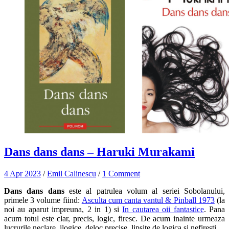
Dans dans dans – Haruki Murakami
4 Apr 2023
/
Emil Calinescu
/
1 Comment
Dans dans dans
este al patrulea volum al seriei Sobolanului,
primele 3 volume fiind:
Asculta cum canta vantul & Pinball 1973
(la
noi au aparut impreuna, 2 in 1) si
In cautarea oii fantastice
. Pana
acum totul este clar, precis, logic, firesc. De acum inainte urmeaza
lucrurile neclare, ilogice, deloc precise, lipsite de logica si nefiresti.