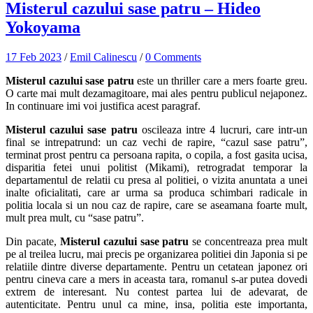
Misterul cazului sase patru – Hideo
Yokoyama
17 Feb 2023
/
Emil Calinescu
/
0 Comments
Misterul cazului sase patru
este un thriller care a mers foarte greu.
O carte mai mult dezamagitoare, mai ales pentru publicul nejaponez.
In continuare imi voi justifica acest paragraf.
Misterul cazului sase patru
oscileaza intre 4 lucruri, care intr-un
final se intrepatrund: un caz vechi de rapire, “cazul sase patru”,
terminat prost pentru ca persoana rapita, o copila, a fost gasita ucisa,
disparitia fetei unui politist (Mikami), retrogradat temporar la
departamentul de relatii cu presa al politiei, o vizita anuntata a unei
inalte oficialitati, care ar urma sa produca schimbari radicale in
politia locala si un nou caz de rapire, care se aseamana foarte mult,
mult prea mult, cu “sase patru”.
Din pacate,
Misterul cazului sase patru
se concentreaza prea mult
pe al treilea lucru, mai precis pe organizarea politiei din Japonia si pe
relatiile dintre diverse departamente. Pentru un cetatean japonez ori
pentru cineva care a mers in aceasta tara, romanul s-ar putea dovedi
extrem de interesant. Nu contest partea lui de adevarat, de
autenticitate. Pentru unul ca mine, insa, politia este importanta,