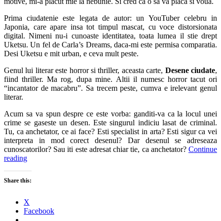
motive, mi-a placut mie la nebunie. Si cred ca o sa va placa si voua.
Prima ciudatenie este legata de autor: un YouTuber celebru in
Japonia, care apare insa tot timpul mascat, cu voce distorsionata
digital. Nimeni nu-i cunoaste identitatea, toata lumea il stie drept
Uketsu. Un fel de Carla’s Dreams, daca-mi este permisa comparatia.
Desi Uketsu e mit urban, e ceva mult peste.
Genul lui literar este horror si thriller, aceasta carte,
Desene ciudate
,
fiind thriller. Ma rog, dupa mine. Altii il numesc horror tacut ori
“incantator de macabru”. Sa trecem peste, cumva e irelevant genul
literar.
Acum sa va spun despre ce este vorba: ganditi-va ca la locul unei
crime se gaseste un desen. Este singurul indiciu lasat de criminal.
Tu, ca anchetator, ce ai face? Esti specialist in arta? Esti sigur ca vei
interpreta in mod corect desenul? Dar desenul se adreseaza
cunoscatorilor? Sau iti este adresat chiar tie, ca anchetator?
Continue
reading
Share this:
X
Facebook