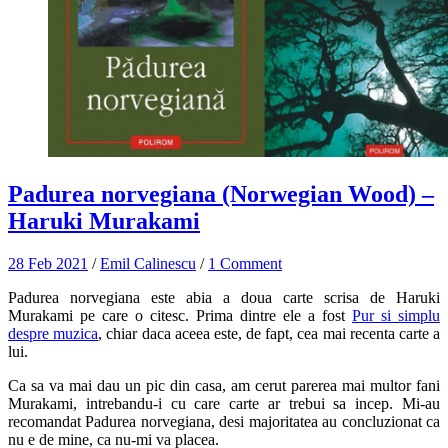
Padurea norvegiana (Norwegian Wood) –
Haruki Murakami
28 Feb 2021
/
Emil Calinescu
/
1 Comment
Padurea norvegiana este abia a doua carte scrisa de Haruki
Murakami pe care o citesc. Prima dintre ele a fost
Pur si simplu
despre muzica
, chiar daca aceea este, de fapt, cea mai recenta carte a
lui.
Ca sa va mai dau un pic din casa, am cerut parerea mai multor fani
Murakami, intrebandu-i cu care carte ar trebui sa incep. Mi-au
recomandat Padurea norvegiana, desi majoritatea au concluzionat ca
nu e de mine, ca nu-mi va placea.