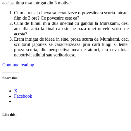
acelasi timp m-a intrigat din 3 motive:
Cum a reusit cineva sa ecranizeze o povestioara scurta intr-un
film de 3 ore? Ce povestire este ea?
Cum de filmul m-a dus imediat cu gandul la Murakami, desi
am aflat abia la final ca este pe baza unei nuvele scrise de
acesta?
Eram intrigat de ideea in sine, proza scurta de Murakami, caci
scriitorul japonez se caracterizeaza prin carti lungi si lente,
proza scurta, din perspectiva mea de atunci, era ceva total
nepotrivit stilului sau scriitoricesc.
Continue reading
Share this:
X
Facebook
Like this: