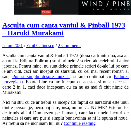
Asculta cum canta vantul & Pinball 1973
– Haruki Murakami
5 Jun 2021
/
Emil Calinescu
/
2 Comments
Asculta cum canta vantul & Pinball 1973 (doua carti intr-una, asa au
aparut la Editura Polirom) sunt primele 2 scrieri ale celebrului autor
japonez. Pentru mine, nu sunt deloc primele scrieri de-ale lui pe care
le-am citit, caci am inceput cu sfarsitul, cu cel mai recent roman al
sau,
Pur si simplu despre muzica
, si am continuat cu
Padurea
norvegiana
. Foarte bine ca am inceput cu acestea si nu cu aceasta
carte 2 in 1, caci daca incepeam cu ea nu as mai fi citit nimic de
Murakami.
Nici nu stiu cu ce ar trebui sa incep? Cu faptul ca naratorul este unul
dintre personaje, personaj care, insa, nu are … NUME? Este un fel
de trimis al lui Dumnezeu pe Pamant, care face unele lucruri de
neinteles si care are pur si simplu bunavointa sa ni le spuna si noua.
Ar trebui sa ne inchinam lui, nu?
Continue reading