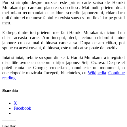
Pur si simplu despre muzica este prima carte scrisa de Haruki
Murakami pe care am placerea sa o citesc. Mai multi prieteni de-ai
mei mi-au recomandat cu caldura scrierile japonezului, chiar daca
unii dintre ei recunosc faptul ca exista sansa sa nu fie chiar pe gustul
meu.
E drept, dintre toti prietenii mei fani Haruki Murakami, niciunul nu
citise aceasta carte. Am inceput, deci, lectura celebrului autor
japonez cu cea mai dubioasa carte a sa. Dupa ce am citit-o, pot
spune ca acest cuvant, dubioasa, este unul cat se poate de pozitiv.
Intai si intai, trebuie sa spun din start: Haruki Murakami a inregistrat
discutiile avute cu celebrul dirijor japonez Seiji Ozawa. Despre el
puteti cauta pe Google, credeti-ma, omul este un monument, o
enciclopedie muzicala. Incepeti, bineinteles, cu
Wikipedia
.
Continue
reading
Share this:
X
Facebook
Like this: