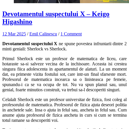
Devotamentul suspectului X – Keigo
Higashino
12 Mar 2025
/
Emil Calinescu
/
1 Comment
Devotamentul suspectului X
ne spune povestea infruntarii dintre 2
minti geniali: Sherlock vs Sherlock.
Primul Sherlock este un profesor de matematica de liceu, care
hotaraste sa-si salveze vecina de la inchisoare. Aceasta isi crestea
singura fiica adolescenta in apartamentul de alaturi. La un moment
dat, ea primeste vizita fostului sot, care intr-un final sfarseste mort.
Profesorul de matematica incearca sa o linisteasca pe femeie,
spunandu-i ca se va ocupa de tot. Nu va spun planul sau, unul
genial, foarte minutios construit, va trebui sa-l descoperiti singuri.
Celalalt Sherlock este un profesor universitar de fizica, fost coleg al
profesorului de matematica. Profesorul de fizica ajuta deseori politia
in anchetele sale. Insa o ajuta in felul sau, ancheta in felul sau. Cum
anume ajuta profesorul de fizica ancheta in curs si cum se termina
totul ramane sa descoperiti voi.